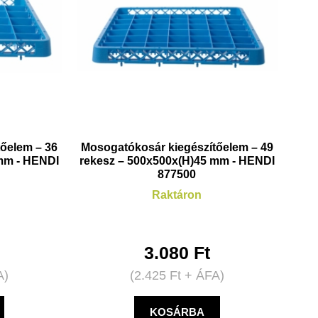
őelem – 36
Mosogatókosár kiegészítőelem – 49
 mm - HENDI
rekesz – 500x500x(H)45 mm - HENDI
877500
Raktáron
3.080
Ft
A)
(
2.425
Ft
+ ÁFA)
KOSÁRBA