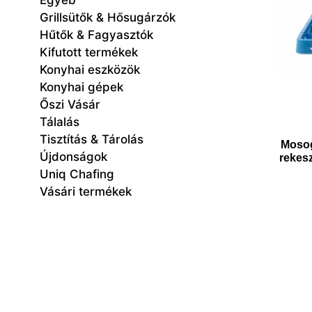
Egyéb
Grillsütők & Hősugárzók
Hűtők & Fagyasztók
Kifutott termékek
Konyhai eszközök
Konyhai gépek
Őszi Vásár
Tálalás
Tisztítás & Tárolás
Mosog
Újdonságok
rekes
Uniq Chafing
Vásári termékek