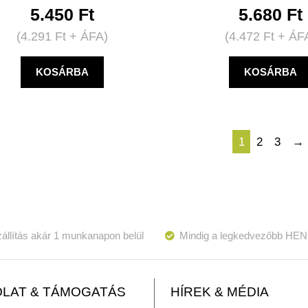
5.450
Ft
5.680
Ft
(
4.291
Ft
+ ÁFA)
(
4.472
Ft
+ ÁF
KOSÁRBA
KOSÁRBA
1
2
3
→
állítás akár 1 munkanapon belül
Mindig a legkedvezőbb HEN
LAT & TÁMOGATÁS
HÍREK & MÉDIA