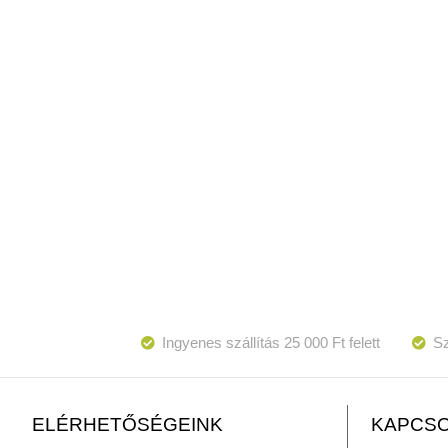
Ingyenes szállítás 25 000 Ft felett
Sz
KAPCSO
ELÉRHETŐSÉGEINK