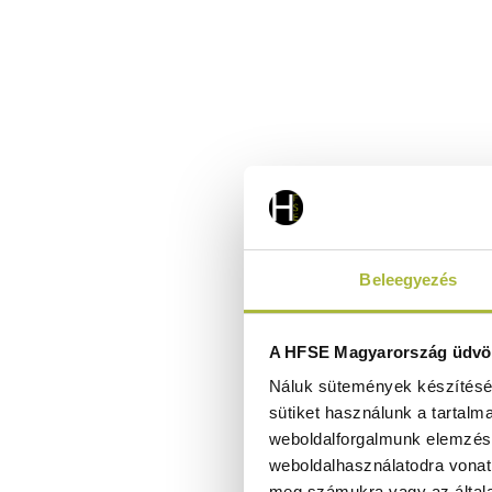
Beleegyezés
A HFSE Magyarország üdvöz
Náluk sütemények készítéséh
sütiket használunk a tartalm
weboldalforgalmunk elemzésé
weboldalhasználatodra vonat
meg számukra vagy az általa