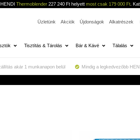
HENDI
Thermoblender
227 240 Ft helyett
most csak 179 000 Ft
. Kat
Üzletünk
Akciók
Újdonságok
Alkatrészek
sztók
Tisztítás & Tárolás
Bár & Kávé
Tálalás
állítás akár 1 munkanapon belül
Mindig a legkedvezőbb HEN