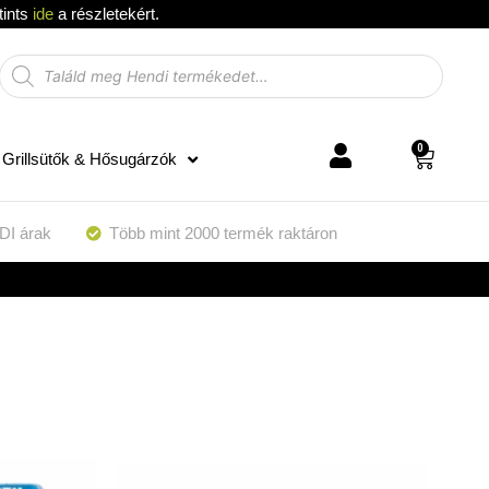
tints
ide
a részletekért.
0
Grillsütők & Hősugárzók
DI árak
Több mint 2000 termék raktáron