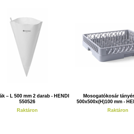
k – L 500 mm 2 darab - HENDI
Mosogatókosár tányé
550526
500x500x(H)100 mm - HE
Raktáron
Raktáron