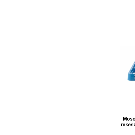
Moso
rekes