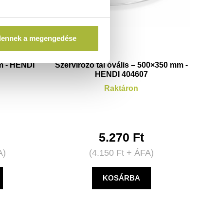
dennek a megengedése
m - HENDI
Szervírozó tál ovális – 500×350 mm -
HENDI 404607
Raktáron
5.270
Ft
A)
(
4.150
Ft
+ ÁFA)
KOSÁRBA