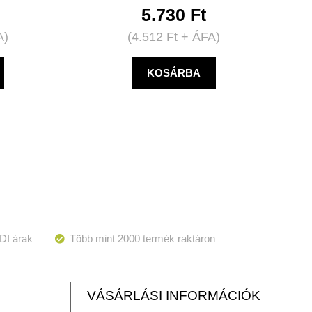
5.730
Ft
A)
(
4.512
Ft
+ ÁFA)
KOSÁRBA
DI árak
Több mint 2000 termék raktáron
VÁSÁRLÁSI INFORMÁCIÓK