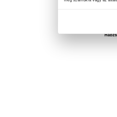
Habzs