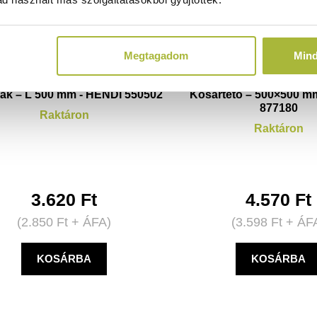
Megtagadom
Min
ák – L 500 mm - HENDI 550502
Kosártető – 500×500 m
877180
Raktáron
Raktáron
3.620
Ft
4.570
Ft
(
2.850
Ft
+ ÁFA)
(
3.598
Ft
+ ÁF
KOSÁRBA
KOSÁRBA