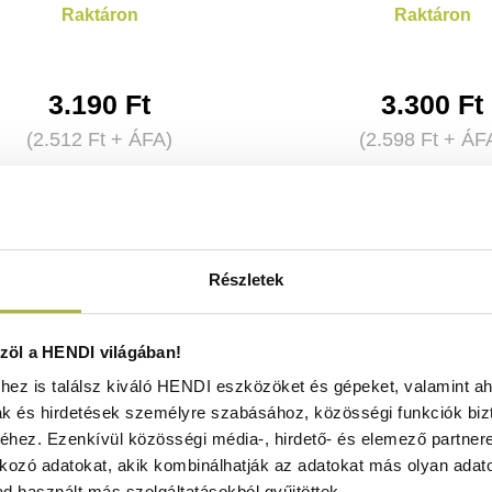
Raktáron
Raktáron
3.190
Ft
3.300
Ft
(
2.512
Ft
+ ÁFA)
(
2.598
Ft
+ ÁF
KOSÁRBA
KOSÁRBA
Részletek
öl a HENDI világában!
ez is találsz kiváló HENDI eszközöket és gépeket, valamint ah
ak és hirdetések személyre szabásához, közösségi funkciók biz
hez. Ezenkívül közösségi média-, hirdető- és elemező partner
kozó adatokat, akik kombinálhatják az adatokat más olyan adato
d használt más szolgáltatásokból gyűjtöttek.