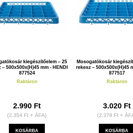
atókosár kiegészítőelem – 25
Mosogatókosár kiegészít
z – 500x500x(H)45 mm - HENDI
rekesz – 500x500x(H)45
877524
877517
Raktáron
Raktáron
2.990
Ft
3.020
Ft
(
2.354
Ft
+ ÁFA)
(
2.378
Ft
+ ÁF
KOSÁRBA
KOSÁRBA