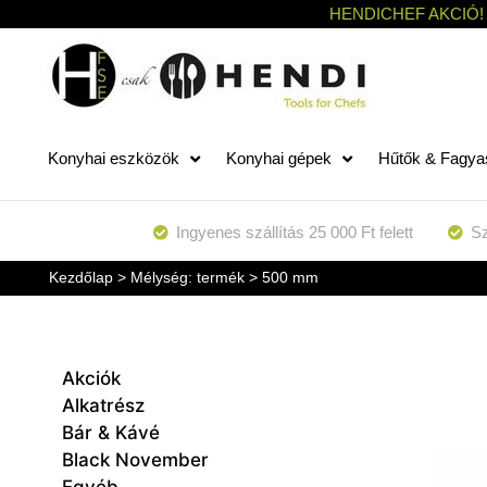
HENDICHEF AKCIÓ!
Konyhai eszközök
Konyhai gépek
Hűtők & Fagya
Ingyenes szállítás 25 000 Ft felett
Sz
Kezdőlap
> Mélység: termék > 500 mm
Akciók
Alkatrész
Bár & Kávé
Black November