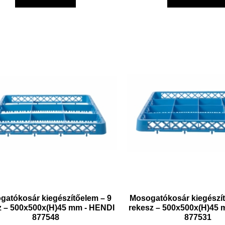
gatókosár kiegészítőelem – 9
Mosogatókosár kiegészít
z – 500x500x(H)45 mm - HENDI
rekesz – 500x500x(H)45
877548
877531