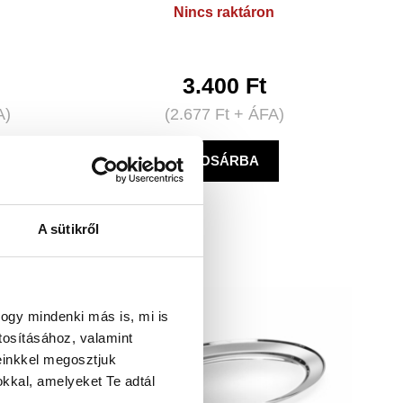
Nincs raktáron
3.400
Ft
A)
(
2.677
Ft
+ ÁFA)
KOSÁRBA
A sütikről
ogy mindenki más is, mi is
tosításához, valamint
einkkel megosztjuk
kkal, amelyeket Te adtál