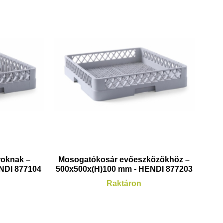
roknak –
Mosogatókosár evőeszközökhöz –
NDI 877104
500x500x(H)100 mm - HENDI 877203
Raktáron