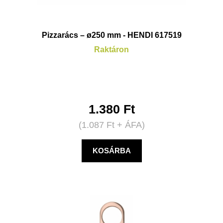
Pizzarács – ø250 mm - HENDI 617519
Raktáron
1.380
Ft
(
1.087
Ft
+ ÁFA)
KOSÁRBA