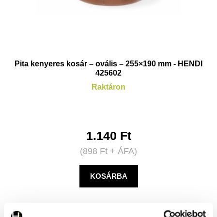
Pita kenyeres kosár – ovális – 255×190 mm - HENDI
425602
Raktáron
1.140
Ft
(
898
Ft
+ ÁFA)
KOSÁRBA