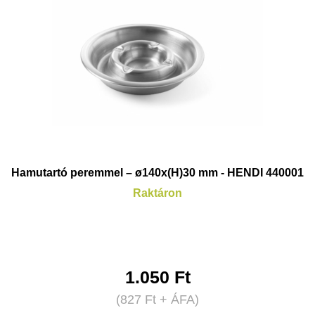
Hamutartó peremmel – ø140x(H)30 mm - HENDI 440001
Raktáron
1.050
Ft
(
827
Ft
+ ÁFA)