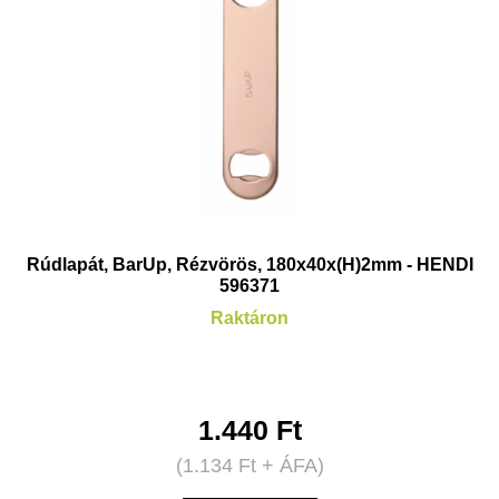
Rúdlapát, BarUp, Rézvörös, 180x40x(H)2mm - HENDI
596371
Raktáron
1.440
Ft
(
1.134
Ft
+ ÁFA)