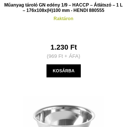
Műanyag tároló GN edény 1/9 – HACCP – Átlátszó – 1 L
– 176x108x(H)100 mm - HENDI 880555
Raktáron
1.230
Ft
(
969
Ft
+ ÁFA)
KOSÁRBA