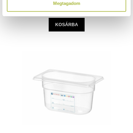
Megtagadom
(
913
Ft
+ ÁFA)
KOSÁRBA