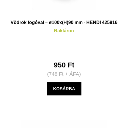
Vödrök fogóval – ø100x(H)90 mm - HENDI 425916
Raktáron
950
Ft
(
748
Ft
+ ÁFA)
KOSÁRBA