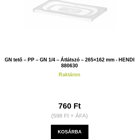
GN tető – PP – GN 1/4 – Átlátszó – 265×162 mm - HENDI
880630
Raktáron
760
Ft
(
598
Ft
+ ÁFA)
KOSÁRBA