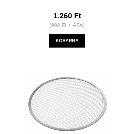
1.260
Ft
(
992
Ft
+ ÁFA)
KOSÁRBA