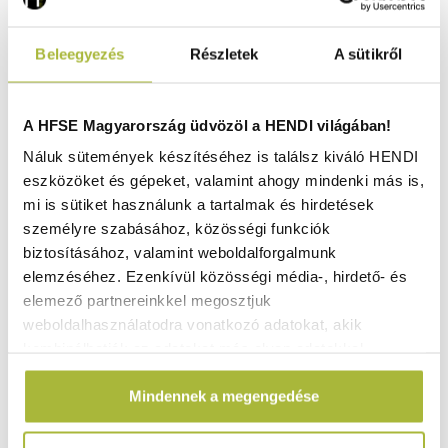
Beleegyezés
Részletek
A sütikről
A HFSE Magyarország üdvözöl a HENDI világában!
Náluk sütemények készítéséhez is találsz kiváló HENDI
eszközöket és gépeket, valamint ahogy mindenki más is,
mi is sütiket használunk a tartalmak és hirdetések
személyre szabásához, közösségi funkciók
biztosításához, valamint weboldalforgalmunk
elemzéséhez. Ezenkívül közösségi média-, hirdető- és
Fonott oldalú kosarak – ovális – Fekete – 225x130x(H)55
elemező partnereinkkel megosztjuk
mm - HENDI 426234
weboldalhasználatodra vonatkozó adatokat, akik
Raktáron
kombinálhatják az adatokat más olyan adatokkal,
amelyeket Te adtál meg számukra vagy az általad
Mindennek a megengedése
használt más szolgáltatásokból gyűjtöttek.
1.160
Ft