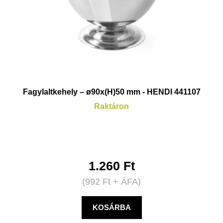
Fagylaltkehely – ø90x(H)50 mm - HENDI 441107
Raktáron
1.260
Ft
(
992
Ft
+ ÁFA)
KOSÁRBA