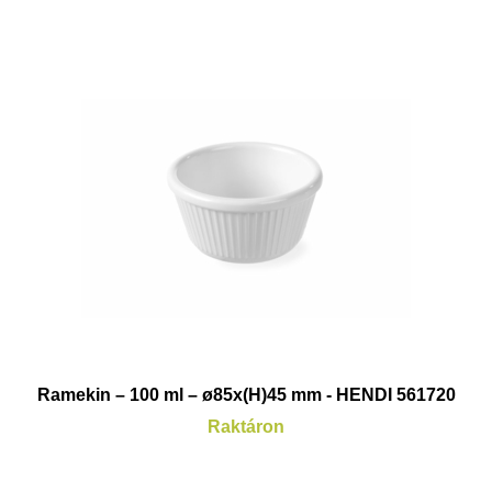
Ramekin – 100 ml – ø85x(H)45 mm - HENDI 561720
Raktáron