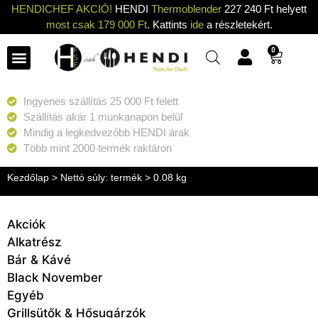
HENDICHEF AKCIÓ!
HENDI
Thermoblender
227 240 Ft helyett
most csak 179 000 Ft
. Kattints
ide
a részletekért.
0
Ingyenes szállítás 25 000 Ft felett
Szállítás akár 1 munkanapon belül
Mindig a legkedvezőbb HENDI árak
Több mint 2000 termék raktáron
Kezdőlap
> Nettó súly: termék > 0.08 kg
Akciók
Alkatrész
Bár & Kávé
Black November
Egyéb
Grillsütők & Hősugárzók