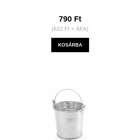
790
Ft
(
622
Ft
+ ÁFA)
KOSÁRBA