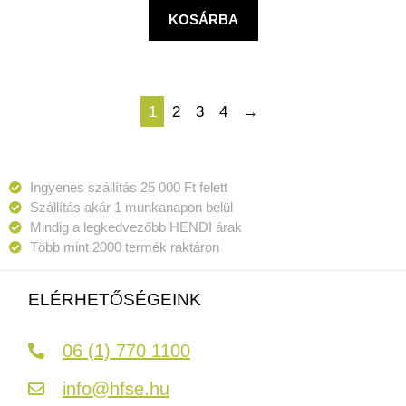
KOSÁRBA
1
2
3
4
→
Ingyenes szállítás 25 000 Ft felett
Szállítás akár 1 munkanapon belül
Mindig a legkedvezőbb HENDI árak
Több mint 2000 termék raktáron
ELÉRHETŐSÉGEINK
06 (1) 770 1100
info@hfse.hu