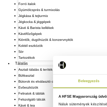
Forró italok
Gyümölcsprés & turmixolás
Jégkása & tejturmix
Jégkocka & jéggépek
Kávé & Barista kellékek
Kávéfőzőgépek
Kiöntők, dugóhúzók & konzervnyitók
Koktél eszközök
Sör
Tartozékok
Tálalás
Asztali tálalás & teríték
Büféasztal
Beleegyezés
Bútorok és elválasztó oszlopok
Evőeszközök
Feliratok & táblák
A HFSE Magyarország üdvöz
Felszolgáló tálcák
Náluk sütemények készítéséh
Kávé & tea