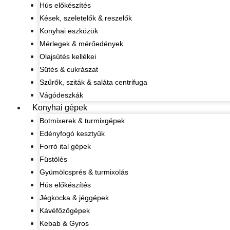
Hús előkészítés
Kések, szeletelők & reszelők
Konyhai eszközök
Mérlegek & mérőedények
Olajsütés kellékei
Sütés & cukrászat
Szűrők, sziták & saláta centrifuga
Vágódeszkák
Konyhai gépek
Botmixerek & turmixgépek
Edényfogó kesztyűk
Forró ital gépek
Füstölés
Gyümölcsprés & turmixolás
Hús előkészítés
Jégkocka & jéggépek
Kávéfőzőgépek
Kebab & Gyros