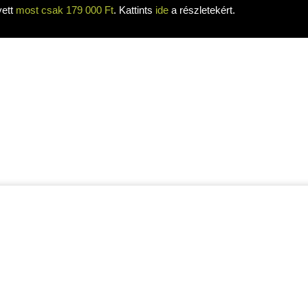
yett
most csak 179 000 Ft
. Kattints
ide
a részletekért.