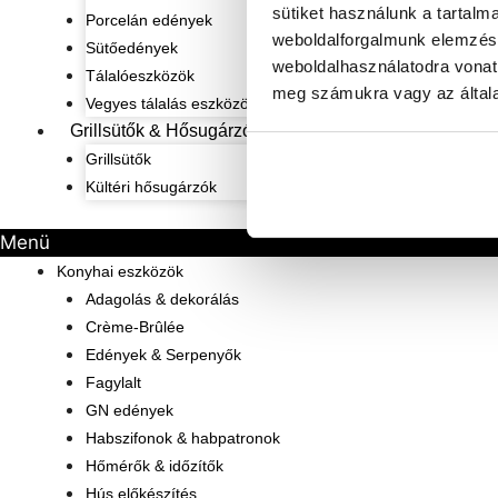
sütiket használunk a tartalm
Porcelán edények
weboldalforgalmunk elemzésé
Sütőedények
weboldalhasználatodra vonat
Tálalóeszközök
meg számukra vagy az általa
Vegyes tálalás eszközök
Grillsütők & Hősugárzók
Grillsütők
Kültéri hősugárzók
Menü
Konyhai eszközök
Adagolás & dekorálás
Crème-Brûlée
Edények & Serpenyők
Fagylalt
GN edények
Habszifonok & habpatronok
Hőmérők & időzítők
Hús előkészítés