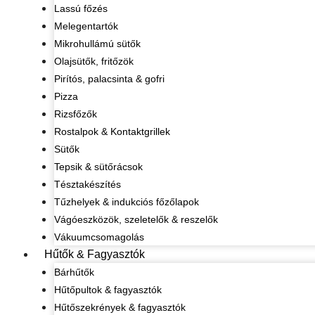
Lassú főzés
Melegentartók
Mikrohullámú sütők
Olajsütők, fritőzök
Pirítós, palacsinta & gofri
Pizza
Rizsfőzők
Rostalpok & Kontaktgrillek
Sütők
Tepsik & sütőrácsok
Tésztakészítés
Tűzhelyek & indukciós főzőlapok
Vágóeszközök, szeletelők & reszelők
Vákuumcsomagolás
Hűtők & Fagyasztók
Bárhűtők
Hűtőpultok & fagyasztók
Hűtőszekrények & fagyasztók