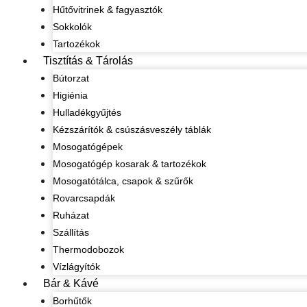
Hűtővitrinek & fagyasztók
Sokkolók
Tartozékok
Tisztítás & Tárolás
Bútorzat
Higiénia
Hulladékgyűjtés
Kézszárítók & csúszásveszély táblák
Mosogatógépek
Mosogatógép kosarak & tartozékok
Mosogatótálca, csapok & szűrők
Rovarcsapdák
Ruházat
Szállítás
Thermodobozok
Vízlágyítók
Bár & Kávé
Borhűtők