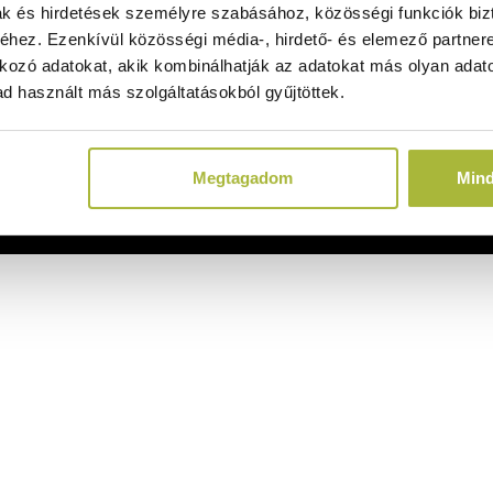
ak és hirdetések személyre szabásához, közösségi funkciók biz
hez. Ezenkívül közösségi média-, hirdető- és elemező partner
kozó adatokat, akik kombinálhatják az adatokat más olyan adato
d használt más szolgáltatásokból gyűjtöttek.
Megtagadom
Min