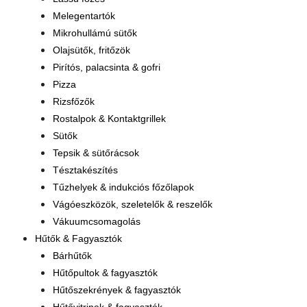
Melegentartók
Mikrohullámú sütők
Olajsütők, fritőzök
Pirítós, palacsinta & gofri
Pizza
Rizsfőzők
Rostalpok & Kontaktgrillek
Sütők
Tepsik & sütőrácsok
Tésztakészítés
Tűzhelyek & indukciós főzőlapok
Vágóeszközök, szeletelők & reszelők
Vákuumcsomagolás
Hűtők & Fagyasztók
Bárhűtők
Hűtőpultok & fagyasztók
Hűtőszekrények & fagyasztók
Hűtővitrinek & fagyasztók