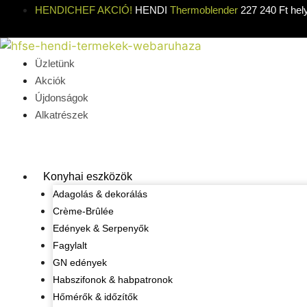
Kilépés
HENDICHEF AKCIÓ!
HENDI
Thermoblender
227 240 Ft hel
a
tartalomba
Üzletünk
Akciók
Újdonságok
Alkatrészek
Konyhai eszközök
Adagolás & dekorálás
Crème-Brûlée
Edények & Serpenyők
Fagylalt
GN edények
Habszifonok & habpatronok
Hőmérők & időzítők