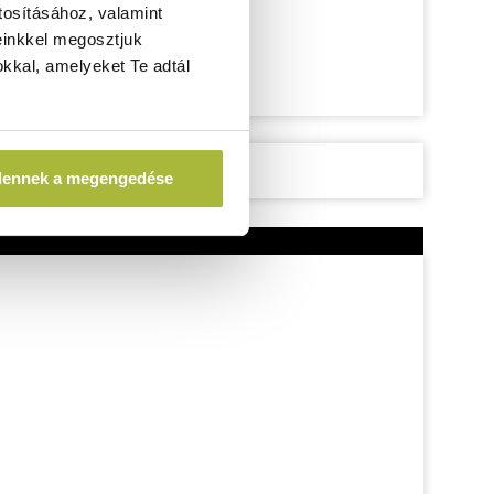
tosításához, valamint
einkkel megosztjuk
kkal, amelyeket Te adtál
dennek a megengedése