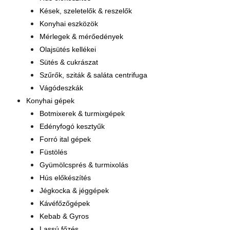
Kések, szeletelők & reszelők
Konyhai eszközök
Mérlegek & mérőedények
Olajsütés kellékei
Sütés & cukrászat
Szűrők, sziták & saláta centrifuga
Vágódeszkák
Konyhai gépek
Botmixerek & turmixgépek
Edényfogó kesztyűk
Forró ital gépek
Füstölés
Gyümölcsprés & turmixolás
Hús előkészítés
Jégkocka & jéggépek
Kávéfőzőgépek
Kebab & Gyros
Lassú főzés