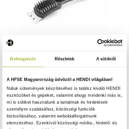
Drótkefe – 70x310x(H)85 mm - HENDI 525548
Beleegyezés
Részletek
A sütikről
Raktáron
A HFSE Magyarország üdvözöl a HENDI világában!
Náluk sütemények készítéséhez is találsz kiváló HENDI
eszközöket és gépeket, valamint ahogy mindenki más is,
1.680
Ft
mi is sütiket használunk a tartalmak és hirdetések
(
1.323
Ft
+ ÁFA)
személyre szabásához, közösségi funkciók
biztosításához, valamint weboldalforgalmunk
KOSÁRBA
elemzéséhez. Ezenkívül közösségi média-, hirdető- és