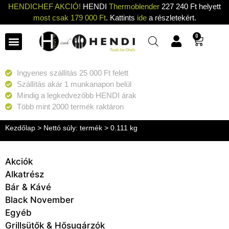
HENDICHEF AKCIÓ!
HENDI
Thermoblender
227 240 Ft helyett
most csak 179 000 Ft
. Kattints
ide
a részletekért.
0
Ingyenes szállítás 25 000 Ft felett
Szállítás akár 1 munkanapon belül
Mindig a legkedvezőbb HENDI árak
Több mint 2000 termék raktáron
Kezdőlap
> Nettó súly: termék > 0.111 kg
Akciók
Alkatrész
Bár & Kávé
Black November
Egyéb
Grillsütők & Hősugárzók