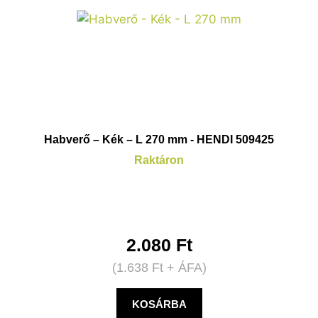
Habverő – Kék – L 270 mm - HENDI 509425
Raktáron
2.080
Ft
(
1.638
Ft
+ ÁFA)
KOSÁRBA