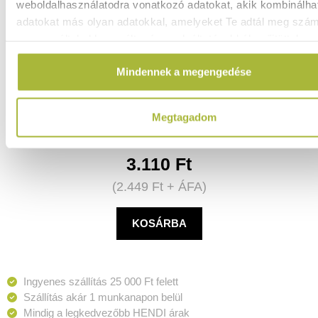
weboldalhasználatodra vonatkozó adatokat, akik kombinálha
adatokat más olyan adatokkal, amelyeket Te adtál meg szá
vagy az általad használt más szolgáltatásokból gyűjtöttek.
Foglalt Tábla – “Reserviert” – 50x35x(H)40 mm 4 darab -
Mindennek a megengedése
HENDI 663707
Raktáron
Megtagadom
3.110
Ft
(
2.449
Ft
+ ÁFA)
KOSÁRBA
Ingyenes szállítás 25 000 Ft felett
Szállítás akár 1 munkanapon belül
Mindig a legkedvezőbb HENDI árak