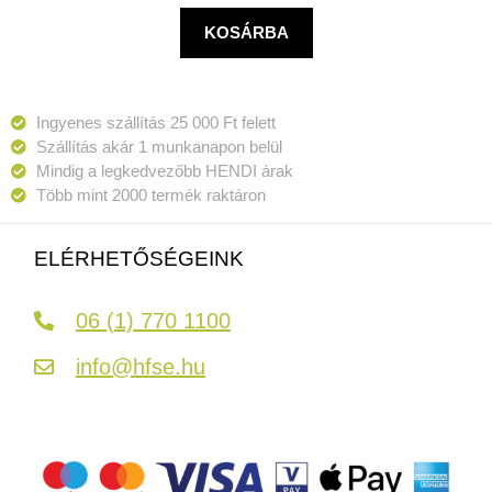
KOSÁRBA
Ingyenes szállítás 25 000 Ft felett
Szállítás akár 1 munkanapon belül
Mindig a legkedvezőbb HENDI árak
Több mint 2000 termék raktáron
ELÉRHETŐSÉGEINK
06 (1) 770 1100
info@hfse.hu