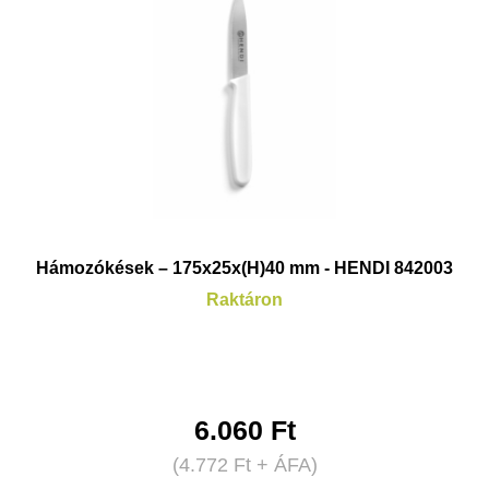
Hámozókések – 175x25x(H)40 mm - HENDI 842003
Raktáron
6.060
Ft
(
4.772
Ft
+ ÁFA)