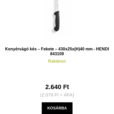
Kenyérvágó kés – Fekete – 430x25x(H)40 mm - HENDI
843109
Raktáron
2.640
Ft
(
2.079
Ft
+ ÁFA)
KOSÁRBA