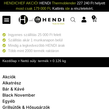
HENDICHEF AKCIÓ!
HENDI
Thermoblender
227 240 Ft helyett
most csak 179 000 Ft
. Kattints
ide
a részletekért.
0
Ingyenes szállítás 25 000 Ft felett
Szállítás akár 1 munkanapon belül
Mindig a legkedvezőbb HENDI árak
Több mint 2000 termék raktáron
Kezdőlap
> Nettó súly: termék > 0.126 kg
Akciók
Alkatrész
Bár & Kávé
Black November
Egyéb
Grillsütők & Hősugárzók