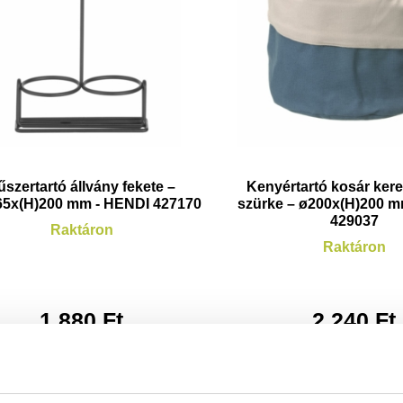
űszertartó állvány fekete –
Kenyértartó kosár kere
65x(H)200 mm - HENDI 427170
szürke – ø200x(H)200 
429037
Raktáron
Raktáron
1.880
Ft
2.240
Ft
(
1.480
Ft
+ ÁFA)
(
1.764
Ft
+ ÁF
KOSÁRBA
KOSÁRBA