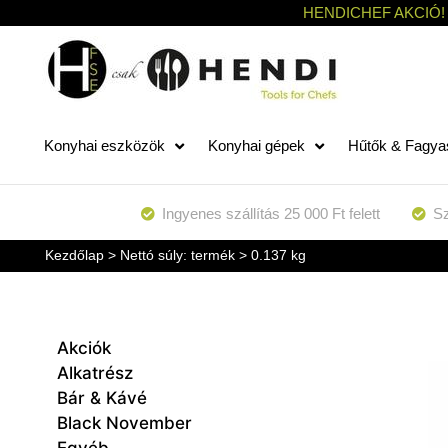
HENDICHEF AKCIÓ!
Konyhai eszközök
Konyhai gépek
Hűtők & Fagya
Ingyenes szállítás 25 000 Ft felett
Sz
Kezdőlap
> Nettó súly: termék > 0.137 kg
Akciók
Alkatrész
Bár & Kávé
Black November