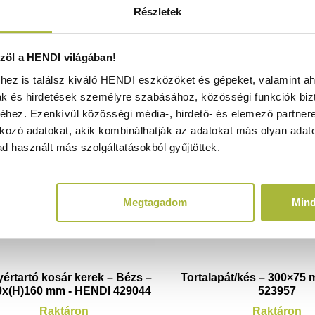
Részletek
öl a HENDI világában!
ez is találsz kiváló HENDI eszközöket és gépeket, valamint ah
ak és hirdetések személyre szabásához, közösségi funkciók biz
hez. Ezenkívül közösségi média-, hirdető- és elemező partner
kozó adatokat, akik kombinálhatják az adatokat más olyan adato
d használt más szolgáltatásokból gyűjtöttek.
Megtagadom
Min
értartó kosár kerek – Bézs –
Tortalapát/kés – 300×75
0x(H)160 mm - HENDI 429044
523957
Raktáron
Raktáron