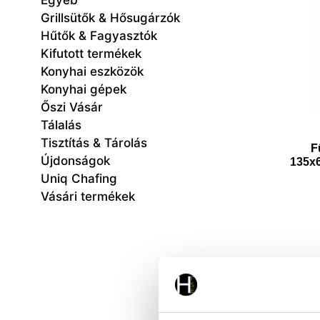
Egyéb
Grillsütők & Hősugárzók
Hűtők & Fagyasztók
Kifutott termékek
Konyhai eszközök
Konyhai gépek
Őszi Vásár
Tálalás
Tisztítás & Tárolás
F
Újdonságok
135x
Uniq Chafing
Vásári termékek