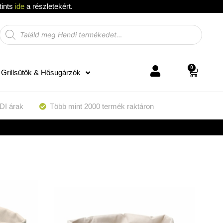
tints
ide
a részletekért.
0
Grillsütők & Hősugárzók
DI árak
Több mint 2000 termék raktáron