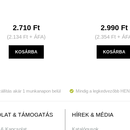
2.710
Ft
2.990
Ft
(
2.134
Ft
+ ÁFA)
(
2.354
Ft
+ ÁF
KOSÁRBA
KOSÁRBA
állítás akár 1 munkanapon belül
Mindig a legkedvezőbb HEN
LAT & TÁMOGATÁS
HÍREK & MÉDIA
 & Kapcsolat
Katalógusok