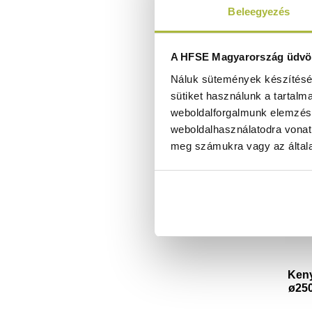
Beleegyezés
A HFSE Magyarország üdvöz
Náluk sütemények készítéséh
sütiket használunk a tartalm
weboldalforgalmunk elemzésé
weboldalhasználatodra vonat
meg számukra vagy az általa
Keny
ø25