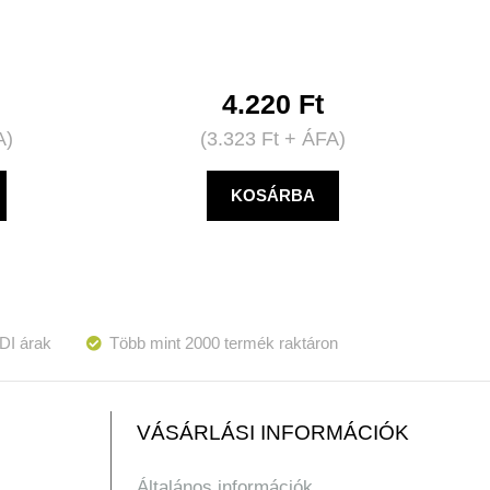
4.220
Ft
A)
(
3.323
Ft
+ ÁFA)
KOSÁRBA
DI árak
Több mint 2000 termék raktáron
VÁSÁRLÁSI INFORMÁCIÓK
Általános információk