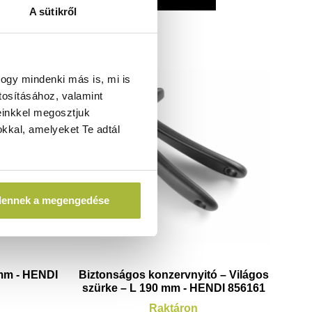
A sütikről
ogy mindenki más is, mi is
tosításához, valamint
einkkel megosztjuk
kkal, amelyeket Te adtál
dennek a megengedése
 mm - HENDI
Biztonságos konzervnyitó – Világos
szürke – L 190 mm - HENDI 856161
Raktáron