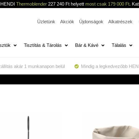
HENDI
Thermoblender
227 240 Ft helyett
most csak 179 000 Ft
. Kat
Üzletünk
Akciók
Újdonságok
Alkatrészek
sztók
Tisztítás & Tárolás
Bár & Kávé
Tálalás
állítás akár 1 munkanapon belül
Mindig a legkedvezőbb HEN