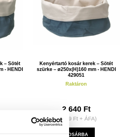
k – Sötét
Kenyértartó kosár kerek – Sötét
mm - HENDI
szürke – ø250x(H)160 mm - HENDI
429051
Raktáron
2.640
Ft
A)
(
2.079
Ft
+ ÁFA)
KOSÁRBA