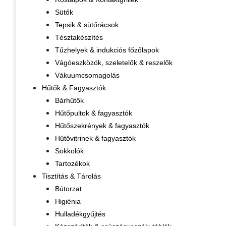
Sütők
Tepsik & sütőrácsok
Tésztakészítés
Tűzhelyek & indukciós főzőlapok
Vágóeszközök, szeletelők & reszelők
Vákuumcsomagolás
Hűtők & Fagyasztók
Bárhűtők
Hűtőpultok & fagyasztók
Hűtőszekrények & fagyasztók
Hűtővitrinek & fagyasztók
Sokkolók
Tartozékok
Tisztítás & Tárolás
Bútorzat
Higiénia
Hulladékgyűjtés