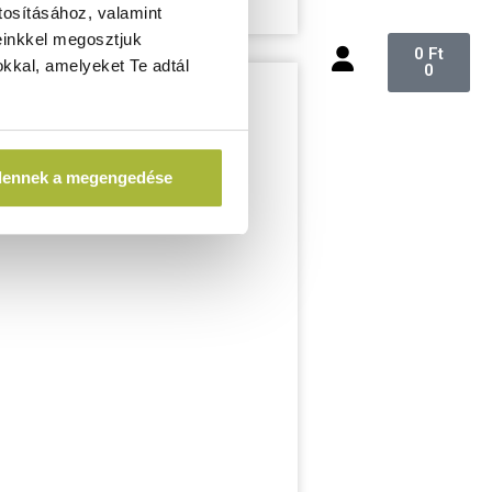
tosításához, valamint
einkkel megosztjuk
0
Ft
kkal, amelyeket Te adtál
0
dennek a megengedése