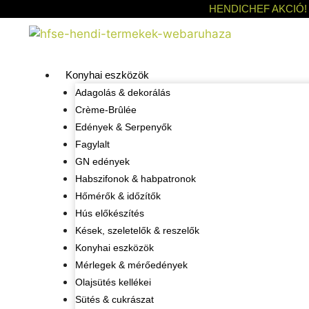
HENDICHEF AKCIÓ!
Konyhai eszközök
Adagolás & dekorálás
Crème-Brûlée
Edények & Serpenyők
Fagylalt
GN edények
Habszifonok & habpatronok
Hőmérők & időzítők
Hús előkészítés
Kések, szeletelők & reszelők
Konyhai eszközök
Mérlegek & mérőedények
Olajsütés kellékei
Sütés & cukrászat