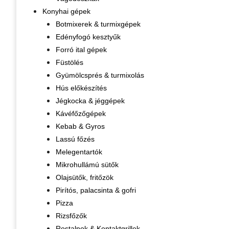
Konyhai gépek
Botmixerek & turmixgépek
Edényfogó kesztyűk
Forró ital gépek
Füstölés
Gyümölcsprés & turmixolás
Hús előkészítés
Jégkocka & jéggépek
Kávéfőzőgépek
Kebab & Gyros
Lassú főzés
Melegentartók
Mikrohullámú sütők
Olajsütők, fritőzök
Pirítós, palacsinta & gofri
Pizza
Rizsfőzők
Rostalpok & Kontaktgrillek