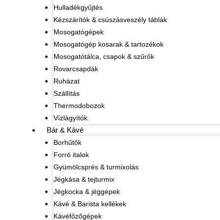
Hulladékgyűjtés
Kézszárítók & csúszásveszély táblák
Mosogatógépek
Mosogatógép kosarak & tartozékok
Mosogatótálca, csapok & szűrők
Rovarcsapdák
Ruházat
Szállítás
Thermodobozok
Vízlágyítók
Bár & Kávé
Borhűtők
Forró italok
Gyümölcsprés & turmixolás
Jégkása & tejturmix
Jégkocka & jéggépek
Kávé & Barista kellékek
Kávéfőzőgépek