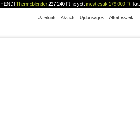
HENDI
Thermoblender
227 240 Ft helyett
most csak 179 000 Ft
. Kat
Üzletünk
Akciók
Újdonságok
Alkatrészek