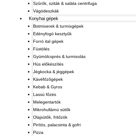
Szűrők, sziták & saláta centrifuga
Vágódeszkák
Konyhai gépek
Botmixerek & turmixgépek
Edényfogó kesztyűk
Forró ital gépek
Füstölés
Gyümölcsprés & turmixolás
Hús előkészítés
Jégkocka & jéggépek
Kávéfőzőgépek
Kebab & Gyros
Lassú főzés
Melegentartók
Mikrohullámú sütők
Olajsütők, fritőzök
Pirítós, palacsinta & gofri
Pizza