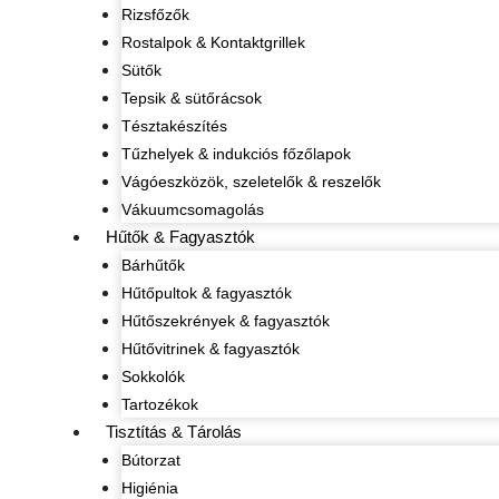
Rizsfőzők
Rostalpok & Kontaktgrillek
Sütők
Tepsik & sütőrácsok
Tésztakészítés
Tűzhelyek & indukciós főzőlapok
Vágóeszközök, szeletelők & reszelők
Vákuumcsomagolás
Hűtők & Fagyasztók
Bárhűtők
Hűtőpultok & fagyasztók
Hűtőszekrények & fagyasztók
Hűtővitrinek & fagyasztók
Sokkolók
Tartozékok
Tisztítás & Tárolás
Bútorzat
Higiénia