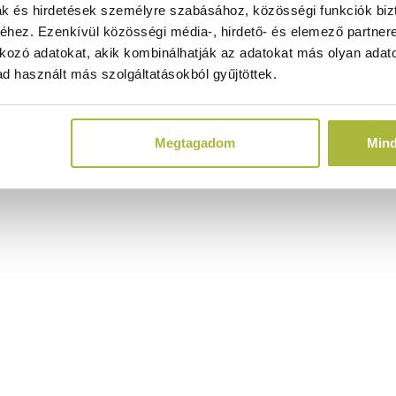
ak és hirdetések személyre szabásához, közösségi funkciók biz
hez. Ezenkívül közösségi média-, hirdető- és elemező partner
kozó adatokat, akik kombinálhatják az adatokat más olyan adato
d használt más szolgáltatásokból gyűjtöttek.
Megtagadom
Min