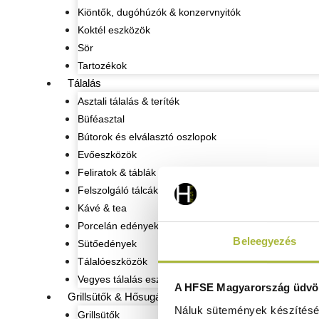
Kiöntők, dugóhúzók & konzervnyitók
Koktél eszközök
Sör
Tartozékok
Tálalás
Asztali tálalás & teríték
Büféasztal
Bútorok és elválasztó oszlopok
Evőeszközök
Feliratok & táblák
Felszolgáló tálcák
Kávé & tea
Porcelán edények
Beleegyezés
Sütőedények
Tálalóeszközök
Vegyes tálalás eszközök
A HFSE Magyarország üdvöz
Grillsütők & Hősugárzók
Náluk sütemények készítéséh
Grillsütők