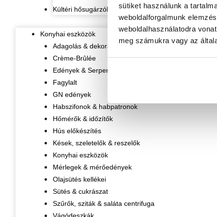
sütiket használunk a tartalm
Kültéri hősugárzók
weboldalforgalmunk elemzésé
weboldalhasználatodra vonat
Konyhai eszközök
meg számukra vagy az általa
Adagolás & dekorálás
Crème-Brûlée
Edények & Serpenyők
Fagylalt
GN edények
Habszifonok & habpatronok
Hőmérők & időzítők
Hús előkészítés
Kések, szeletelők & reszelők
Konyhai eszközök
Mérlegek & mérőedények
Olajsütés kellékei
Sütés & cukrászat
Szűrők, sziták & saláta centrifuga
Vágódeszkák