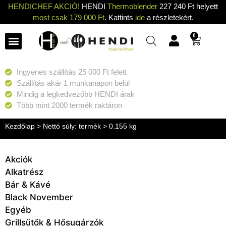
HENDICHEF AKCIÓ!
HENDI
Thermoblender
227 240 Ft helyett
most csak 179 000 Ft
. Kattints
ide
a részletekért.
0
Ingyenes szállítás 25 000 Ft felett
Szállítás akár 1 munkanapon belül
Mindig a legkedvezőbb HENDI árak
Több mint 2000 termék raktáron
Kezdőlap
> Nettó súly: termék > 0.155 kg
Akciók
Alkatrész
Bár & Kávé
Black November
Egyéb
Grillsütők & Hősugárzók