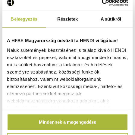
Beleegyezés
Részletek
A sütikről
A HFSE Magyarország üdvözöl a HENDI világában!
Náluk sütemények készítéséhez is találsz kiváló HENDI
eszközöket és gépeket, valamint ahogy mindenki más is,
mi is sütiket használunk a tartalmak és hirdetések
személyre szabásához, közösségi funkciók
biztosításához, valamint weboldalforgalmunk
elemzéséhez. Ezenkívül közösségi média-, hirdető- és
elemező partnereinkkel megosztjuk
weboldalhasználatodra vonatkozó adatokat, akik
kombinálhatják az adatokat más olyan adatokkal,
Ferdén ívelt tálak – 110x110x(H)100 mm - HENDI 564592
amelyeket Te adtál meg számukra vagy az általad
Raktáron
Mindennek a megengedése
használt más szolgáltatásokból gyűjtöttek.