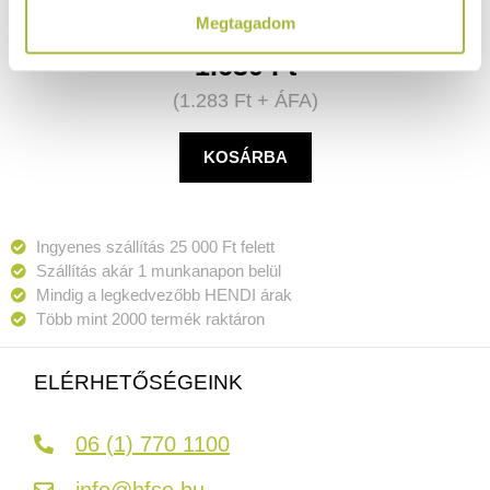
Megtagadom
1.630
Ft
(
1.283
Ft
+ ÁFA)
KOSÁRBA
Ingyenes szállítás 25 000 Ft felett
Szállítás akár 1 munkanapon belül
Mindig a legkedvezőbb HENDI árak
Több mint 2000 termék raktáron
ELÉRHETŐSÉGEINK
06 (1) 770 1100
info@hfse.hu