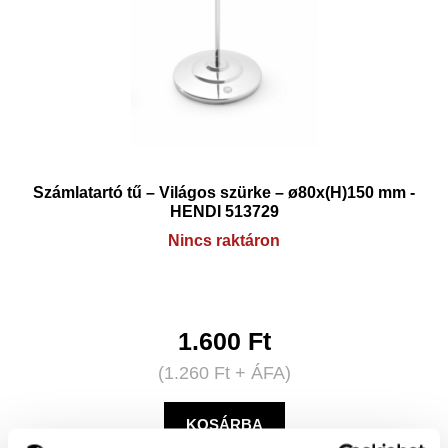
Számlatartó tű – Világos szürke – ø80x(H)150 mm -
HENDI 513729
Nincs raktáron
1.600
Ft
(
1.260
Ft
+ ÁFA)
KOSÁRBA