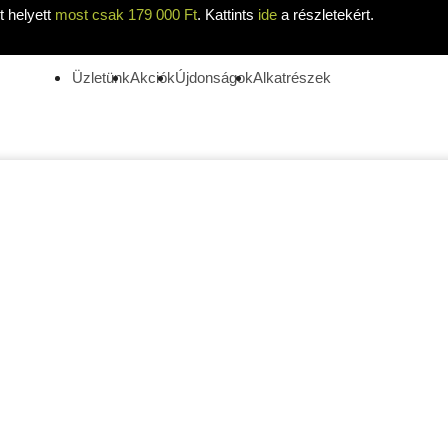
 helyett
most csak 179 000 Ft
. Kattints
ide
a részletekért.
Üzletünk
Akciók
Újdonságok
Alkatrészek