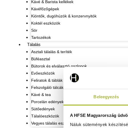
Kávé & Barista kellékek
Kávéfőzőgépek
Kiöntők, dugóhúzók & konzervnyitók
Koktél eszközök
Sör
Tartozékok
Tálalás
Asztali tálalás & teríték
Büféasztal
Bútorok és elválasztó oszlopok
Evőeszközök
Feliratok & táblák
Felszolgáló tálcák
Kávé & tea
Beleegyezés
Porcelán edények
Sütőedények
A HFSE Magyarország üdvöz
Tálalóeszközök
Vegyes tálalás eszközök
Náluk sütemények készítéséh