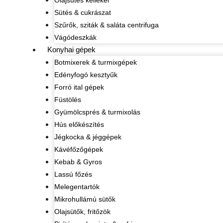
Olajsütés kellékei
Sütés & cukrászat
Szűrők, sziták & saláta centrifuga
Vágódeszkák
Konyhai gépek
Botmixerek & turmixgépek
Edényfogó kesztyűk
Forró ital gépek
Füstölés
Gyümölcsprés & turmixolás
Hús előkészítés
Jégkocka & jéggépek
Kávéfőzőgépek
Kebab & Gyros
Lassú főzés
Melegentartók
Mikrohullámú sütők
Olajsütők, fritőzök