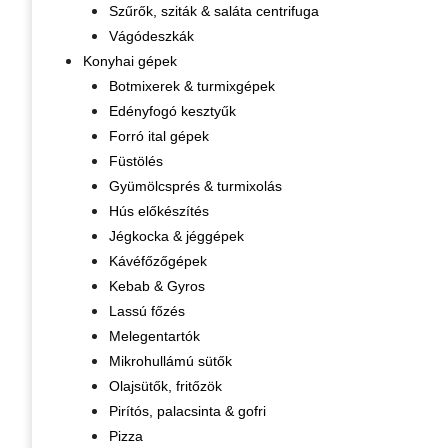
Szűrők, sziták & saláta centrifuga
Vágódeszkák
Konyhai gépek
Botmixerek & turmixgépek
Edényfogó kesztyűk
Forró ital gépek
Füstölés
Gyümölcsprés & turmixolás
Hús előkészítés
Jégkocka & jéggépek
Kávéfőzőgépek
Kebab & Gyros
Lassú főzés
Melegentartók
Mikrohullámú sütők
Olajsütők, fritőzök
Pirítós, palacsinta & gofri
Pizza