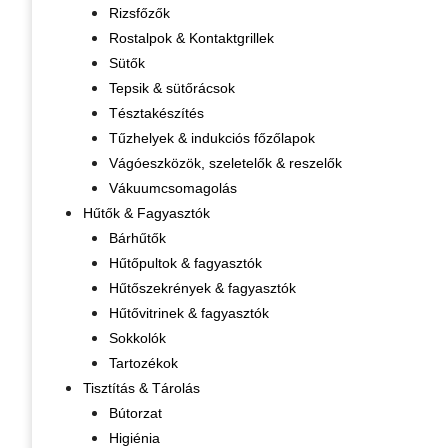
Rizsfőzők
Rostalpok & Kontaktgrillek
Sütők
Tepsik & sütőrácsok
Tésztakészítés
Tűzhelyek & indukciós főzőlapok
Vágóeszközök, szeletelők & reszelők
Vákuumcsomagolás
Hűtők & Fagyasztók
Bárhűtők
Hűtőpultok & fagyasztók
Hűtőszekrények & fagyasztók
Hűtővitrinek & fagyasztók
Sokkolók
Tartozékok
Tisztítás & Tárolás
Bútorzat
Higiénia