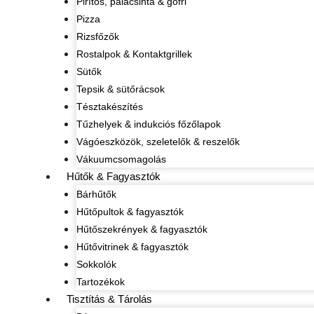
Pirítós, palacsinta & gofri
Pizza
Rizsfőzők
Rostalpok & Kontaktgrillek
Sütők
Tepsik & sütőrácsok
Tésztakészítés
Tűzhelyek & indukciós főzőlapok
Vágóeszközök, szeletelők & reszelők
Vákuumcsomagolás
Hűtők & Fagyasztók
Bárhűtők
Hűtőpultok & fagyasztók
Hűtőszekrények & fagyasztók
Hűtővitrinek & fagyasztók
Sokkolók
Tartozékok
Tisztítás & Tárolás