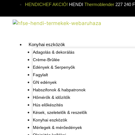
HENDICHEF AKCIÓ!
HENDI
Thermoblender
227 240 Ft
Konyhai eszközök
Adagolás & dekorálás
Crème-Brûlée
Edények & Serpenyők
Fagylalt
GN edények
Habszifonok & habpatronok
Hőmérők & időzítők
Hús előkészítés
Kések, szeletelők & reszelők
Konyhai eszközök
Mérlegek & mérőedények