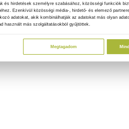
ak és hirdetések személyre szabásához, közösségi funkciók biz
hez. Ezenkívül közösségi média-, hirdető- és elemező partner
kozó adatokat, akik kombinálhatják az adatokat más olyan adato
d használt más szolgáltatásokból gyűjtöttek.
Megtagadom
Min