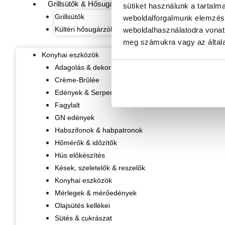
Grillsütők & Hősugárzók
sütiket használunk a tartalm
Grillsütők
weboldalforgalmunk elemzésé
Kültéri hősugárzók
weboldalhasználatodra vonat
meg számukra vagy az általa
Konyhai eszközök
Adagolás & dekorálás
Crème-Brûlée
Edények & Serpenyők
Fagylalt
GN edények
Habszifonok & habpatronok
Hőmérők & időzítők
Hús előkészítés
Kések, szeletelők & reszelők
Konyhai eszközök
Mérlegek & mérőedények
Olajsütés kellékei
Sütés & cukrászat