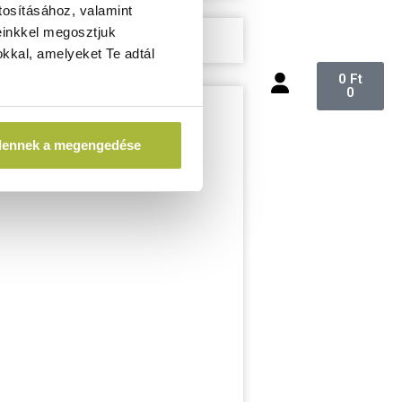
tosításához, valamint
einkkel megosztjuk
kkal, amelyeket Te adtál
0
Ft
0
dennek a megengedése