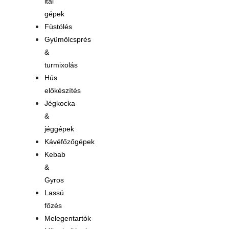
ital
gépek
Füstölés
Gyümölcsprés
&
turmixolás
Hús
előkészítés
Jégkocka
&
jéggépek
Kávéfőzőgépek
Kebab
&
Gyros
Lassú
főzés
Melegentartók