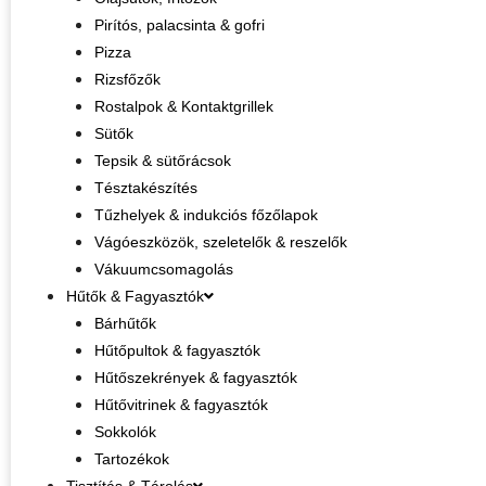
Pirítós, palacsinta & gofri
Pizza
Rizsfőzők
Rostalpok & Kontaktgrillek
Sütők
Tepsik & sütőrácsok
Tésztakészítés
Tűzhelyek & indukciós főzőlapok
Vágóeszközök, szeletelők & reszelők
Vákuumcsomagolás
Hűtők & Fagyasztók
Bárhűtők
Hűtőpultok & fagyasztók
Hűtőszekrények & fagyasztók
Hűtővitrinek & fagyasztók
Sokkolók
Tartozékok
Tisztítás & Tárolás