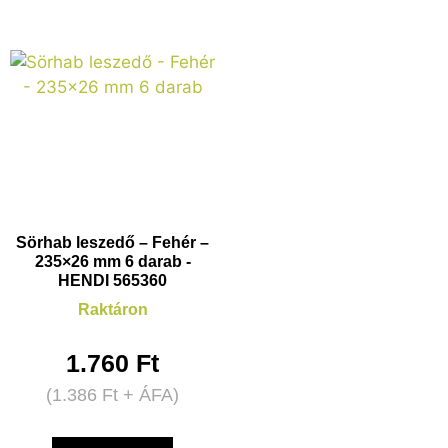
Sörhab leszedő – Fehér –
235×26 mm 6 darab -
HENDI 565360
Raktáron
1.760
Ft
(
1.386
Ft
+ ÁFA)