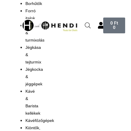
Borhűtők
Forró
italok
0
Ft
Gyümölcsprés
0
&
turmixolás
Jégkása
&
tejturmix
Jégkocka
&
jéggépek
Kávé
&
Barista
kellékek
Kávéfőzőgépek
Kiöntők,