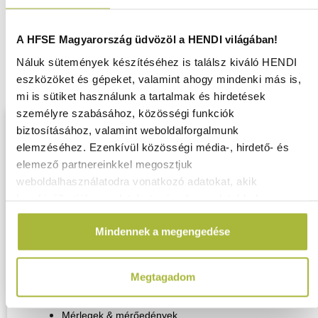
Hősugárzók
A HFSE Magyarország üdvözöl a HENDI világában!
Grillsütők
Náluk sütemények készítéséhez is találsz kiváló HENDI
Kültéri
eszközöket és gépeket, valamint ahogy mindenki más is,
hősugárzók
mi is sütiket használunk a tartalmak és hirdetések
személyre szabásához, közösségi funkciók
Konyhai eszközök
biztosításához, valamint weboldalforgalmunk
Adagolás & dekorálás
elemzéséhez. Ezenkívül közösségi média-, hirdető- és
Crème-Brûlée
elemező partnereinkkel megosztjuk
Edények & Serpenyők
weboldalhasználatodra vonatkozó adatokat, akik
Fagylalt
kombinálhatják az adatokat más olyan adatokkal,
GN edények
amelyeket Te adtál meg számukra vagy az általad
Habszifonok & habpatronok
Mindennek a megengedése
használt más szolgáltatásokból gyűjtöttek.
Hőmérők & időzítők
Hús előkészítés
Megtagadom
Kések, szeletelők & reszelők
Konyhai eszközök
Mérlegek & mérőedények