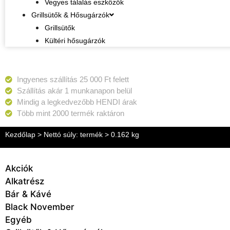
Vegyes tálalás eszközök
Grillsütők & Hősugárzók
Grillsütők
Kültéri hősugárzók
Ingyenes szállítás 25 000 Ft felett
Szállítás akár 1 munkanapon belül
Mindig a legkedvezőbb HENDI árak
Több mint 2000 termék raktáron
Kezdőlap
> Nettó súly: termék > 0.162 kg
Akciók
Alkatrész
Bár & Kávé
Black November
Egyéb