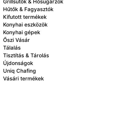
Grillsütők & Hősugárzók
Hűtők & Fagyasztók
Kifutott termékek
Konyhai eszközök
Konyhai gépek
Őszi Vásár
Tálalás
Tisztítás & Tárolás
Újdonságok
Uniq Chafing
Vásári termékek