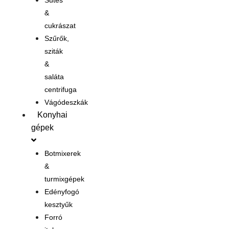
Sütés
&
cukrászat
Szűrők,
sziták
&
saláta
centrifuga
Vágódeszkák
Konyhai
gépek
Botmixerek
&
turmixgépek
Edényfogó
kesztyűk
Forró