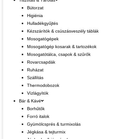
Bútorzat
Higiénia
Hulladékgyűjtés
Kézszárítók & csúszásveszély táblák
Mosogatógépek
Mosogatógép kosarak & tartozékok
Mosogatótálca, csapok & szűrők
Rovarcsapdák
Ruházat
Szállítás
Thermodobozok
Vízlágyítók
Bár & Kávé
Borhűtők
Forró italok
Gyümölcsprés & turmixolás
Jégkása & tejturmix