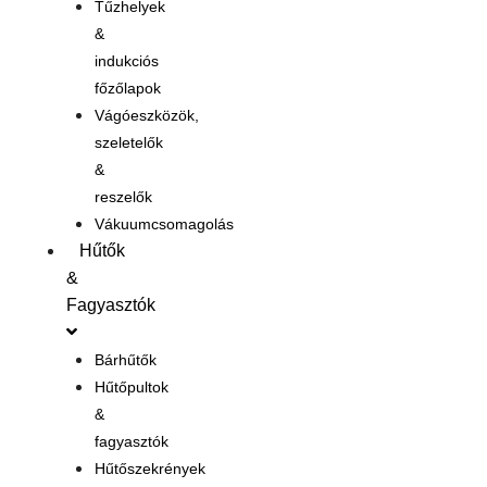
Tűzhelyek
&
indukciós
főzőlapok
Vágóeszközök,
szeletelők
&
reszelők
Vákuumcsomagolás
Hűtők
&
Fagyasztók
Bárhűtők
Hűtőpultok
&
fagyasztók
Hűtőszekrények