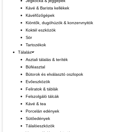
Jégkocka & jéggépek
Kávé & Barista kellékek
Kávéfőzőgépek
Kiöntők, dugóhúzók & konzervnyitók
Koktél eszközök
Sör
Tartozékok
Tálalás
Asztali tálalás & teríték
Büféasztal
Bútorok és elválasztó oszlopok
Evőeszközök
Feliratok & táblák
Felszolgáló tálcák
Kávé & tea
Porcelán edények
Sütőedények
Tálalóeszközök