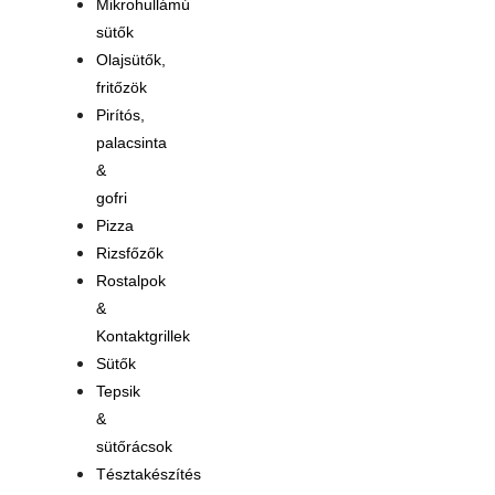
Mikrohullámú
sütők
Olajsütők,
fritőzök
Pirítós,
palacsinta
&
gofri
Pizza
Rizsfőzők
Rostalpok
&
Kontaktgrillek
Sütők
Tepsik
&
sütőrácsok
Tésztakészítés