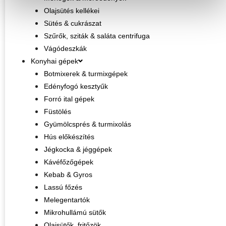
Olajsütés kellékei
Sütés & cukrászat
Szűrők, sziták & saláta centrifuga
Vágódeszkák
Konyhai gépek
Botmixerek & turmixgépek
Edényfogó kesztyűk
Forró ital gépek
Füstölés
Gyümölcsprés & turmixolás
Hús előkészítés
Jégkocka & jéggépek
Kávéfőzőgépek
Kebab & Gyros
Lassú főzés
Melegentartók
Mikrohullámú sütők
Olajsütők, fritőzök