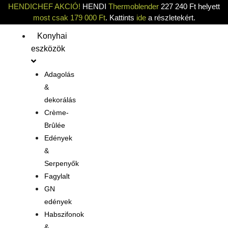
HENDICHEF AKCIÓ!
HENDI
Thermoblender
227 240 Ft helyett
most csak 179 000 Ft
. Kattints
ide
a részletekért.
Konyhai
eszközök
Adagolás
&
dekorálás
Crème-
Brûlée
Edények
&
Serpenyők
Fagylalt
GN
edények
Habszifonok
&