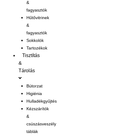
&
fagyasztók
Hűtővitrinek
&
fagyasztók
Sokkolók
Tartozékok
Tisztítás
&
Tárolás
Bútorzat
Higiénia
Hulladékgyűjtés
Kézszárítók
&
csúszásveszély
táblák