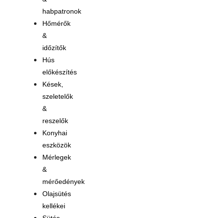
habpatronok
Hőmérők
&
időzítők
Hús
előkészítés
Kések,
szeletelők
&
reszelők
Konyhai
eszközök
Mérlegek
&
mérőedények
Olajsütés
kellékei