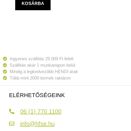
KOSÁRBA
Ingyenes szállítás 25 000 Ft felett
Szállítás akár 1 munkanapon belül
Mindig a legkedvezőbb HENDI árak
Több mint 2000 termék raktáron
ELÉRHETŐSÉGEINK
06 (1) 770 1100
info@hfse.hu