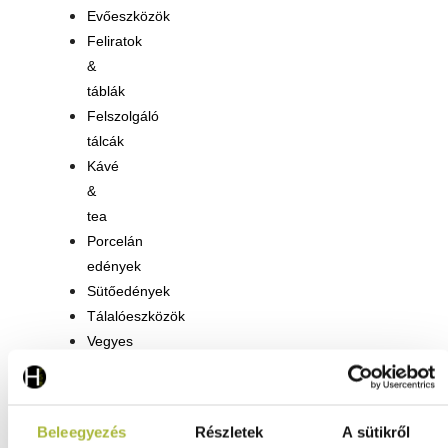
Evőeszközök
Feliratok
&
táblák
Felszolgáló
tálcák
Kávé
&
tea
Porcelán
edények
Sütőedények
Tálalóeszközök
Vegyes
tálalás
eszközök
Grillsütők
Beleegyezés
Részletek
A sütikről
&