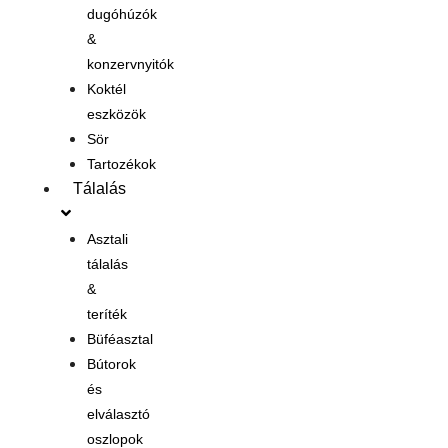
dugóhúzók
&
konzervnyitók
Koktél
eszközök
Sör
Tartozékok
Tálalás
Asztali
tálalás
&
teríték
Büféasztal
Bútorok
és
elválasztó
oszlopok