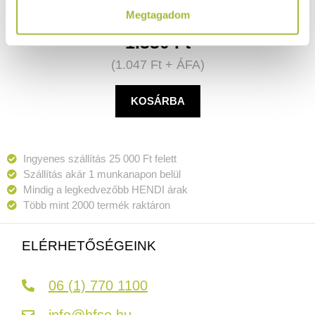
Megtagadom
1.330
Ft
(
1.047
Ft
+ ÁFA)
KOSÁRBA
Ingyenes szállítás 25 000 Ft felett
Szállítás akár 1 munkanapon belül
Mindig a legkedvezőbb HENDI árak
Több mint 2000 termék raktáron
ELÉRHETŐSÉGEINK
06 (1) 770 1100
info@hfse.hu