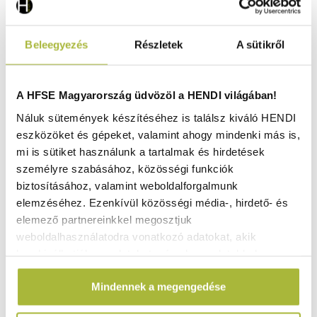
Beleegyezés
Részletek
A sütikről
A HFSE Magyarország üdvözöl a HENDI világában!
Náluk sütemények készítéséhez is találsz kiváló HENDI
eszközöket és gépeket, valamint ahogy mindenki más is,
mi is sütiket használunk a tartalmak és hirdetések
személyre szabásához, közösségi funkciók
biztosításához, valamint weboldalforgalmunk
elemzéséhez. Ezenkívül közösségi média-, hirdető- és
elemező partnereinkkel megosztjuk
weboldalhasználatodra vonatkozó adatokat, akik
kombinálhatják az adatokat más olyan adatokkal,
Lapostányér – ø160 mm - HENDI 787007
amelyeket Te adtál meg számukra vagy az általad
Raktáron
Mindennek a megengedése
használt más szolgáltatásokból gyűjtöttek.