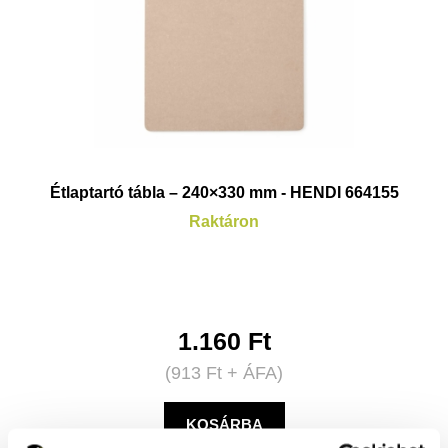
Étlaptartó tábla – 240×330 mm - HENDI 664155
Raktáron
1.160
Ft
(
913
Ft
+ ÁFA)
KOSÁRBA