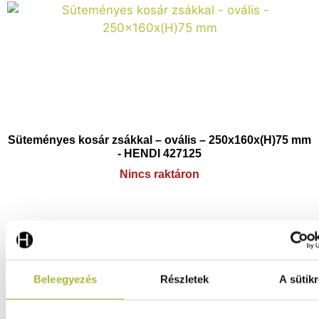
Süteményes kosár zsákkal – ovális – 250x160x(H)75 mm
- HENDI 427125
Nincs raktáron
5.040
Ft
(
3.969
Ft
+ ÁFA)
Beleegyezés
Részletek
A sütikr
KOSÁRBA