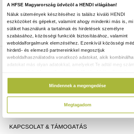
A HFSE Magyarország üdvözöl a HENDI világában!
Náluk sütemények készítéséhez is találsz kiváló HENDI
Ingyenes szállítás 25 000 Ft felett
eszközöket és gépeket, valamint ahogy mindenki más is, mi 
Szállítás akár 1 munkanapon belül
sütiket használunk a tartalmak és hirdetések személyre
Mindig a legkedvezőbb HENDI árak
szabásához, közösségi funkciók biztosításához, valamint
Több mint 2000 termék raktáron
weboldalforgalmunk elemzéséhez. Ezenkívül közösségi méd
hirdető- és elemező partnereinkkel megosztjuk
ELÉRHETŐSÉGEINK
weboldalhasználatodra vonatkozó adatokat, akik kombinálha
adatokat más olyan adatokkal, amelyeket Te adtál meg szá
vagy az általad használt más szolgáltatásokból gyűjtöttek.
06 (1) 770 1100
info@hfse.hu
Mindennek a megengedése
Megtagadom
KAPCSOLAT & TÁMOGATÁS