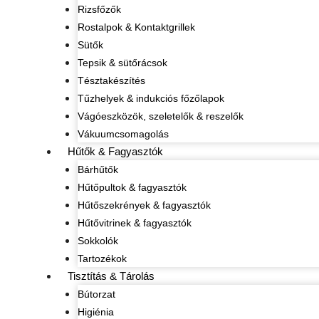
Rizsfőzők
Rostalpok & Kontaktgrillek
Sütők
Tepsik & sütőrácsok
Tésztakészítés
Tűzhelyek & indukciós főzőlapok
Vágóeszközök, szeletelők & reszelők
Vákuumcsomagolás
Hűtők & Fagyasztók
Bárhűtők
Hűtőpultok & fagyasztók
Hűtőszekrények & fagyasztók
Hűtővitrinek & fagyasztók
Sokkolók
Tartozékok
Tisztítás & Tárolás
Bútorzat
Higiénia