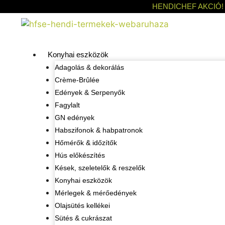
HENDICHEF AKCIÓ!
Konyhai eszközök
Adagolás & dekorálás
Crème-Brûlée
Edények & Serpenyők
Fagylalt
GN edények
Habszifonok & habpatronok
Hőmérők & időzítők
Hús előkészítés
Kések, szeletelők & reszelők
Konyhai eszközök
Mérlegek & mérőedények
Olajsütés kellékei
Sütés & cukrászat