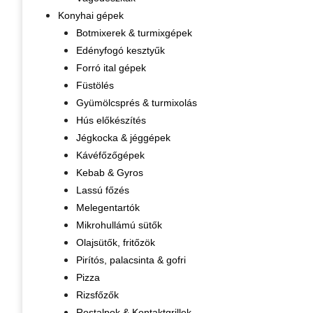
Konyhai gépek
Botmixerek & turmixgépek
Edényfogó kesztyűk
Forró ital gépek
Füstölés
Gyümölcsprés & turmixolás
Hús előkészítés
Jégkocka & jéggépek
Kávéfőzőgépek
Kebab & Gyros
Lassú főzés
Melegentartók
Mikrohullámú sütők
Olajsütők, fritőzök
Pirítós, palacsinta & gofri
Pizza
Rizsfőzők
Rostalpok & Kontaktgrillek