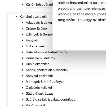
sütiket használunk a tartalm
Kültéri hősugárzók
weboldalforgalmunk elemzésé
weboldalhasználatodra vonat
Konyhai eszközök
meg számukra vagy az általa
Adagolás & dekorálás
Crème-Brûlée
Edények & Serpenyők
Fagylalt
GN edények
Habszifonok & habpatronok
Hőmérők & időzítők
Hús előkészítés
Kések, szeletelők & reszelők
Konyhai eszközök
Mérlegek & mérőedények
Olajsütés kellékei
Sütés & cukrászat
Szűrők, sziták & saláta centrifuga
Vágódeszkák