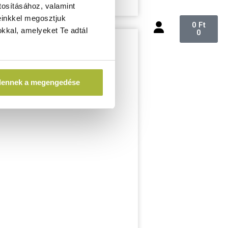
tosításához, valamint
einkkel megosztjuk
0
Ft
kkal, amelyeket Te adtál
0
dennek a megengedése