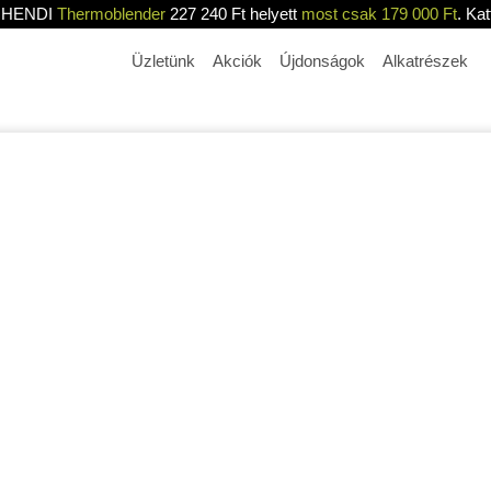
HENDI
Thermoblender
227 240 Ft helyett
most csak 179 000 Ft
. Kat
Üzletünk
Akciók
Újdonságok
Alkatrészek