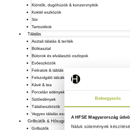
Kiöntők, dugóhúzók & konzervnyitók
Koktél eszközök
Sör
Tartozékok
Tálalás
Asztali tálalás & teríték
Büféasztal
Bútorok és elválasztó oszlopok
Evőeszközök
Feliratok & táblák
Felszolgáló tálcák
Kávé & tea
Porcelán edények
Beleegyezés
Sütőedények
Tálalóeszközök
Vegyes tálalás eszközök
A HFSE Magyarország üdvöz
Grillsütők & Hősugárzók
Náluk sütemények készítéséh
Grillsütők