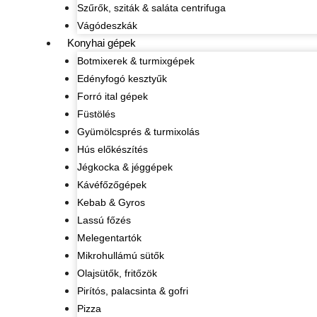
Szűrők, sziták & saláta centrifuga
Vágódeszkák
Konyhai gépek
Botmixerek & turmixgépek
Edényfogó kesztyűk
Forró ital gépek
Füstölés
Gyümölcsprés & turmixolás
Hús előkészítés
Jégkocka & jéggépek
Kávéfőzőgépek
Kebab & Gyros
Lassú főzés
Melegentartók
Mikrohullámú sütők
Olajsütők, fritőzök
Pirítós, palacsinta & gofri
Pizza