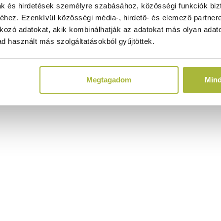
ak és hirdetések személyre szabásához, közösségi funkciók biz
hez. Ezenkívül közösségi média-, hirdető- és elemező partner
kozó adatokat, akik kombinálhatják az adatokat más olyan adato
d használt más szolgáltatásokból gyűjtöttek.
Megtagadom
Min