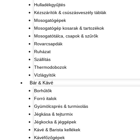
Hulladékgyűjtés
Kézszárítók & csúszásveszély táblák
Mosogatógépek
Mosogatógép kosarak & tartozékok
Mosogatótálca, csapok & szűrők
Rovarcsapdák
Ruházat
Szállítás
Thermodobozok
Vízlágyítók
Bár & Kávé
Borhűtők
Forró italok
Gyümölcsprés & turmixolás
Jégkása & tejturmix
Jégkocka & jéggépek
Kávé & Barista kellékek
Kávéfőzőgépek