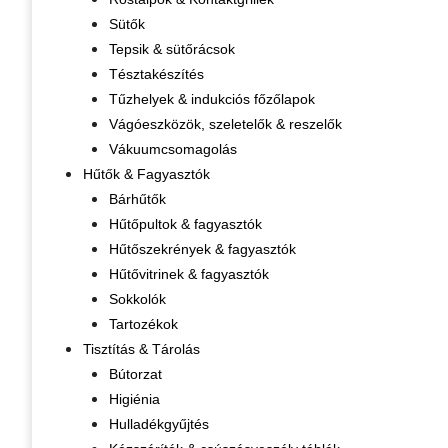
Sütők
Tepsik & sütőrácsok
Tésztakészítés
Tűzhelyek & indukciós főzőlapok
Vágóeszközök, szeletelők & reszelők
Vákuumcsomagolás
Hűtők & Fagyasztók
Bárhűtők
Hűtőpultok & fagyasztók
Hűtőszekrények & fagyasztók
Hűtővitrinek & fagyasztók
Sokkolók
Tartozékok
Tisztítás & Tárolás
Bútorzat
Higiénia
Hulladékgyűjtés