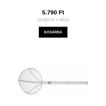
5.790
Ft
(
4.559
Ft
+ ÁFA)
KOSÁRBA