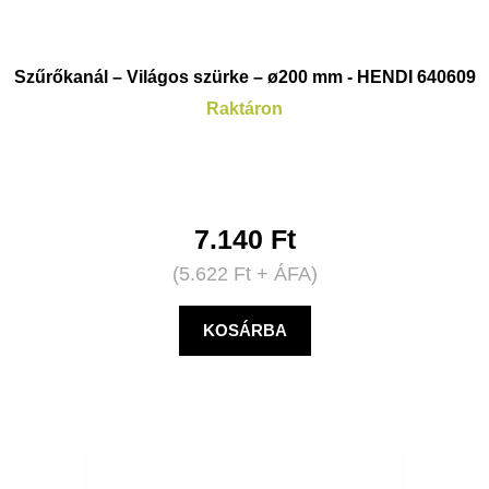
Szűrőkanál – Világos szürke – ø200 mm - HENDI 640609
Raktáron
7.140
Ft
(
5.622
Ft
+ ÁFA)
KOSÁRBA