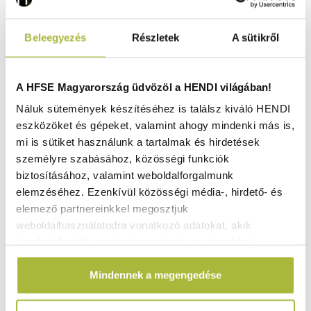
Beleegyezés
Részletek
A sütikről
A HFSE Magyarország üdvözöl a HENDI világában!
Náluk sütemények készítéséhez is találsz kiváló HENDI
eszközöket és gépeket, valamint ahogy mindenki más is,
mi is sütiket használunk a tartalmak és hirdetések
személyre szabásához, közösségi funkciók
biztosításához, valamint weboldalforgalmunk
elemzéséhez. Ezenkívül közösségi média-, hirdető- és
Liszt szita – porcukorhoz – ø250x(H)75 mm - HENDI
elemező partnereinkkel megosztjuk
637791
weboldalhasználatodra vonatkozó adatokat, akik
Raktáron
kombinálhatják az adatokat más olyan adatokkal,
amelyeket Te adtál meg számukra vagy az általad
Mindennek a megengedése
használt más szolgáltatásokból gyűjtöttek.
4.550
Ft