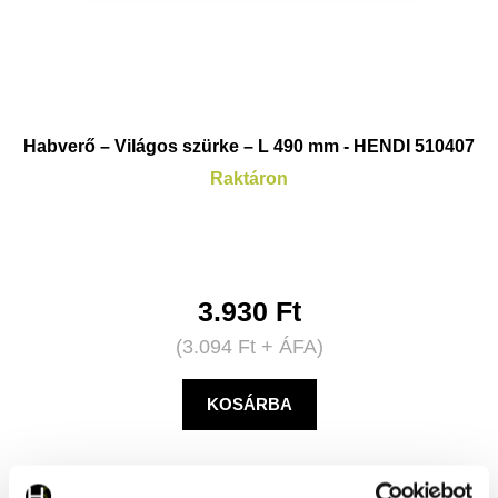
Habverő – Világos szürke – L 490 mm - HENDI 510407
Raktáron
3.930
Ft
(
3.094
Ft
+ ÁFA)
KOSÁRBA