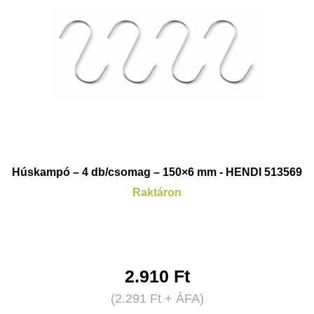
Húskampó – 4 db/csomag – 150×6 mm - HENDI 513569
Raktáron
2.910
Ft
(
2.291
Ft
+ ÁFA)