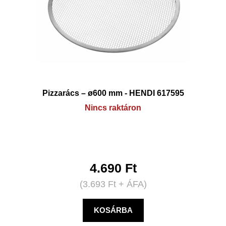
Pizzarács – ø600 mm - HENDI 617595
Nincs raktáron
4.690
Ft
(
3.693
Ft
+ ÁFA)
KOSÁRBA