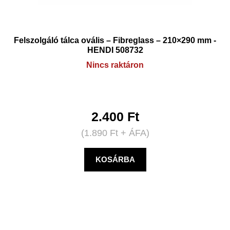
Felszolgáló tálca ovális – Fibreglass – 210×290 mm -
HENDI 508732
Nincs raktáron
2.400
Ft
(
1.890
Ft
+ ÁFA)
KOSÁRBA