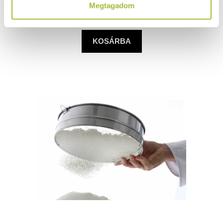
Megtagadom
(
3.583
Ft
+ ÁFA)
KOSÁRBA