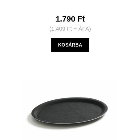
1.790
Ft
(
1.409
Ft
+ ÁFA)
KOSÁRBA