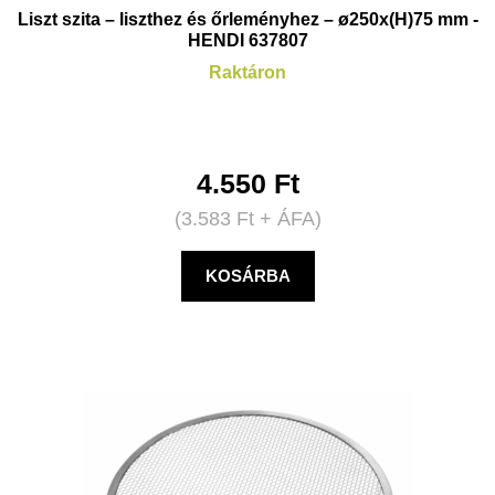
Liszt szita – liszthez és őrleményhez – ø250x(H)75 mm -
HENDI 637807
Raktáron
4.550
Ft
(
3.583
Ft
+ ÁFA)
KOSÁRBA