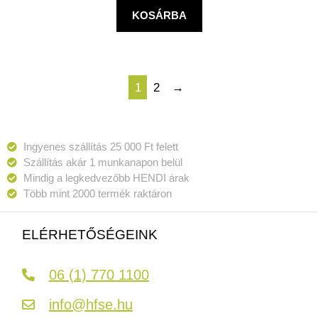
KOSÁRBA
1
2
→
Ingyenes szállítás 25 000 Ft felett
Szállítás akár 1 munkanapon belül
Mindig a legkedvezőbb HENDI árak
Több mint 2000 termék raktáron
ELÉRHETŐSÉGEINK
06 (1) 770 1100
info@hfse.hu