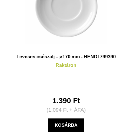
Leveses csészalj – ø170 mm - HENDI 799390
Raktáron
1.390
Ft
(
1.094
Ft
+ ÁFA)
KOSÁRBA