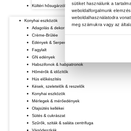
sütiket használunk a tartalm
Kültéri hősugárzók
weboldalforgalmunk elemzésé
weboldalhasználatodra vonat
Konyhai eszközök
meg számukra vagy az általa
Adagolás & dekorálás
Crème-Brûlée
Edények & Serpenyők
Fagylalt
GN edények
Habszifonok & habpatronok
Hőmérők & időzítők
Hús előkészítés
Kések, szeletelők & reszelők
Konyhai eszközök
Mérlegek & mérőedények
Olajsütés kellékei
Sütés & cukrászat
Szűrők, sziták & saláta centrifuga
Vágódeszkák