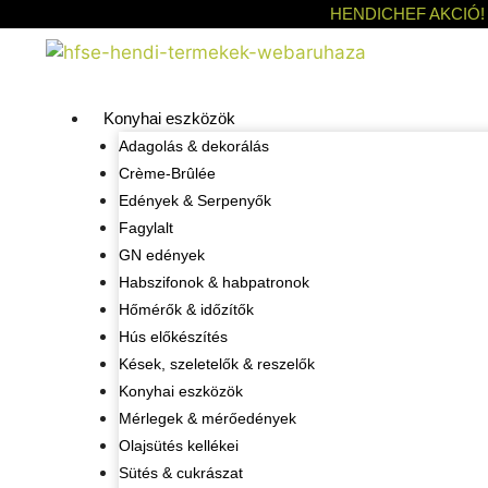
HENDICHEF AKCIÓ!
Konyhai eszközök
Adagolás & dekorálás
Crème-Brûlée
Edények & Serpenyők
Fagylalt
GN edények
Habszifonok & habpatronok
Hőmérők & időzítők
Hús előkészítés
Kések, szeletelők & reszelők
Konyhai eszközök
Mérlegek & mérőedények
Olajsütés kellékei
Sütés & cukrászat