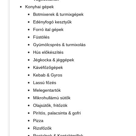
Konyhai gépek
Botmixerek & turmixgépek
Edényfogó kesztyűk
Forró ital gépek
Füstölés
Gyümölcsprés & turmixolás
Hús előkészítés
Jégkocka & jéggépek
Kávéfőzőgépek
Kebab & Gyros
Lassú főzés
Melegentartók
Mikrohullámú sütők
Olajsütők, fritőzök
Pirítós, palacsinta & gofri
Pizza
Rizsfőzők
Rostalpok & Kontaktgrillek