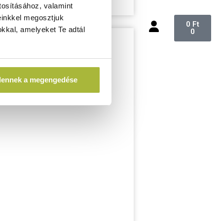
tosításához, valamint
einkkel megosztjuk
0
Ft
kkal, amelyeket Te adtál
0
dennek a megengedése