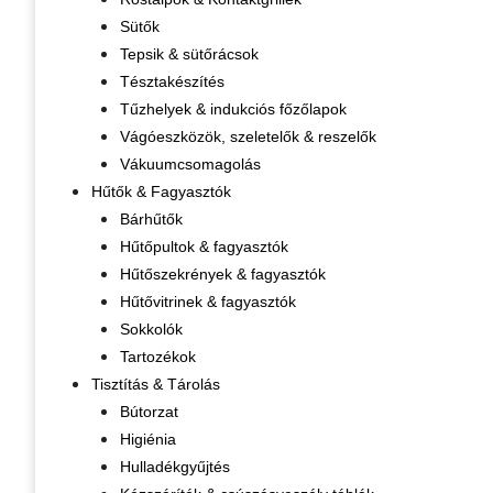
Sütők
Tepsik & sütőrácsok
Tésztakészítés
Tűzhelyek & indukciós főzőlapok
Vágóeszközök, szeletelők & reszelők
Vákuumcsomagolás
Hűtők & Fagyasztók
Bárhűtők
Hűtőpultok & fagyasztók
Hűtőszekrények & fagyasztók
Hűtővitrinek & fagyasztók
Sokkolók
Tartozékok
Tisztítás & Tárolás
Bútorzat
Higiénia
Hulladékgyűjtés