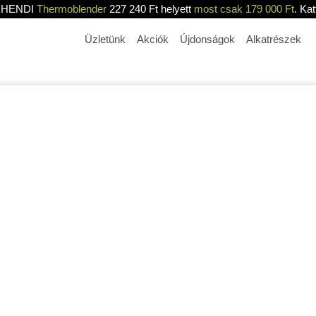
HENDI
Thermoblender
227 240 Ft helyett
most csak 179 000 Ft
. Kat
Üzletünk
Akciók
Újdonságok
Alkatrészek