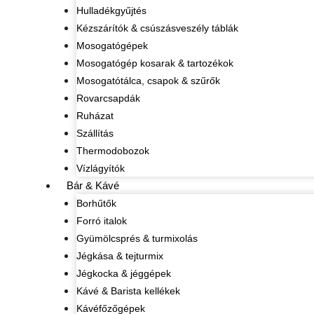
Hulladékgyűjtés
Kézszárítók & csúszásveszély táblák
Mosogatógépek
Mosogatógép kosarak & tartozékok
Mosogatótálca, csapok & szűrők
Rovarcsapdák
Ruházat
Szállítás
Thermodobozok
Vízlágyítók
Bár & Kávé
Borhűtők
Forró italok
Gyümölcsprés & turmixolás
Jégkása & tejturmix
Jégkocka & jéggépek
Kávé & Barista kellékek
Kávéfőzőgépek