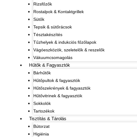
Rizsfőzők
Rostalpok & Kontaktgrillek
Sütők
Tepsik & sütőrácsok
Tésztakészítés
Tűzhelyek & indukciós főzőlapok
Vágóeszközök, szeletelők & reszelők
Vákuumcsomagolás
Hűtők & Fagyasztók
Bárhűtők
Hűtőpultok & fagyasztók
Hűtőszekrények & fagyasztók
Hűtővitrinek & fagyasztók
Sokkolók
Tartozékok
Tisztítás & Tárolás
Bútorzat
Higiénia