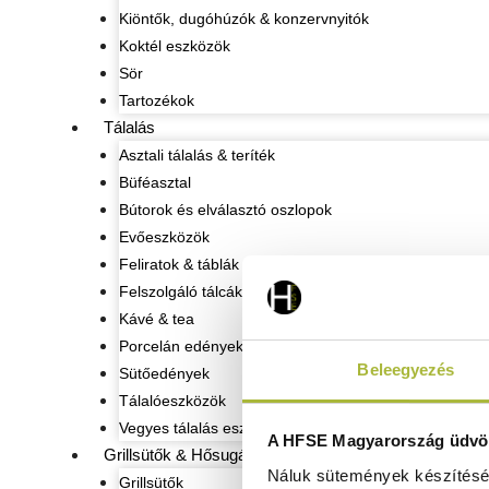
Kiöntők, dugóhúzók & konzervnyitók
Koktél eszközök
Sör
Tartozékok
Tálalás
Asztali tálalás & teríték
Büféasztal
Bútorok és elválasztó oszlopok
Evőeszközök
Feliratok & táblák
Felszolgáló tálcák
Kávé & tea
Porcelán edények
Beleegyezés
Sütőedények
Tálalóeszközök
Vegyes tálalás eszközök
A HFSE Magyarország üdvöz
Grillsütők & Hősugárzók
Náluk sütemények készítéséh
Grillsütők