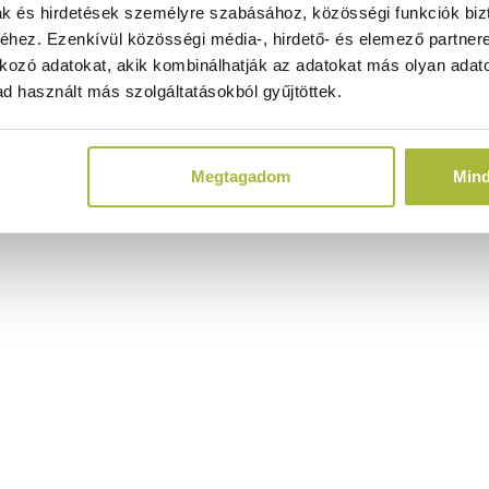
ak és hirdetések személyre szabásához, közösségi funkciók biz
hez. Ezenkívül közösségi média-, hirdető- és elemező partner
kozó adatokat, akik kombinálhatják az adatokat más olyan adato
d használt más szolgáltatásokból gyűjtöttek.
Megtagadom
Min