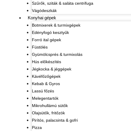
Szűrők, sziták & saláta centrifuga
Vágódeszkák
Konyhai gépek
Botmixerek & turmixgépek
Edényfogó kesztyűk
Forró ital gépek
Füstölés
Gyümölcsprés & turmixolás
Hús előkészítés
Jégkocka & jéggépek
Kávéfőzőgépek
Kebab & Gyros
Lassú főzés
Melegentartók
Mikrohullámú sütők
Olajsütők, fritőzök
Pirítós, palacsinta & gofri
Pizza