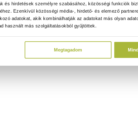
ak és hirdetések személyre szabásához, közösségi funkciók biz
hez. Ezenkívül közösségi média-, hirdető- és elemező partner
kozó adatokat, akik kombinálhatják az adatokat más olyan adato
d használt más szolgáltatásokból gyűjtöttek.
Megtagadom
Min