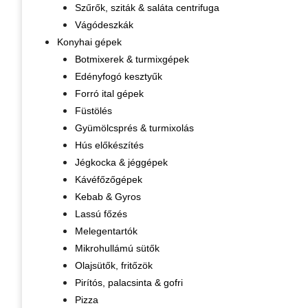
Szűrők, sziták & saláta centrifuga
Vágódeszkák
Konyhai gépek
Botmixerek & turmixgépek
Edényfogó kesztyűk
Forró ital gépek
Füstölés
Gyümölcsprés & turmixolás
Hús előkészítés
Jégkocka & jéggépek
Kávéfőzőgépek
Kebab & Gyros
Lassú főzés
Melegentartók
Mikrohullámú sütők
Olajsütők, fritőzök
Pirítós, palacsinta & gofri
Pizza