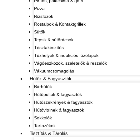
Pirítós, palacsinta & gofri
Pizza
Rizsfőzők
Rostalpok & Kontaktgrillek
Sütők
Tepsik & sütőrácsok
Tésztakészítés
Tűzhelyek & indukciós főzőlapok
Vágóeszközök, szeletelők & reszelők
Vákuumcsomagolás
Hűtők & Fagyasztók
Bárhűtők
Hűtőpultok & fagyasztók
Hűtőszekrények & fagyasztók
Hűtővitrinek & fagyasztók
Sokkolók
Tartozékok
Tisztítás & Tárolás