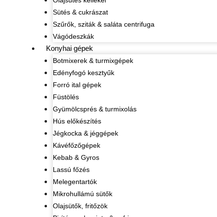
Olajsütés kellékei
Sütés & cukrászat
Szűrők, sziták & saláta centrifuga
Vágódeszkák
Konyhai gépek
Botmixerek & turmixgépek
Edényfogó kesztyűk
Forró ital gépek
Füstölés
Gyümölcsprés & turmixolás
Hús előkészítés
Jégkocka & jéggépek
Kávéfőzőgépek
Kebab & Gyros
Lassú főzés
Melegentartók
Mikrohullámú sütők
Olajsütők, fritőzök