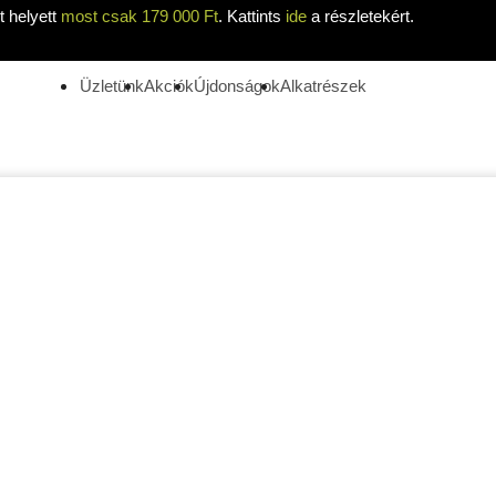
 helyett
most csak 179 000 Ft
. Kattints
ide
a részletekért.
Üzletünk
Akciók
Újdonságok
Alkatrészek