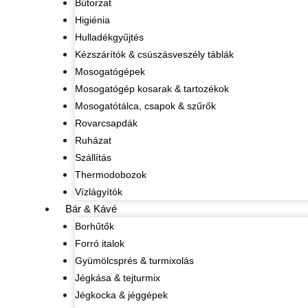
Bútorzat
Higiénia
Hulladékgyűjtés
Kézszárítók & csúszásveszély táblák
Mosogatógépek
Mosogatógép kosarak & tartozékok
Mosogatótálca, csapok & szűrők
Rovarcsapdák
Ruházat
Szállítás
Thermodobozok
Vízlágyítók
Bár & Kávé
Borhűtők
Forró italok
Gyümölcsprés & turmixolás
Jégkása & tejturmix
Jégkocka & jéggépek