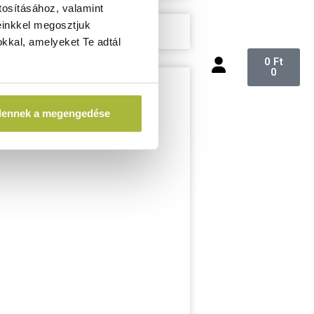
tosításához, valamint
einkkel megosztjuk
kkal, amelyeket Te adtál
0
Ft
0
dennek a megengedése