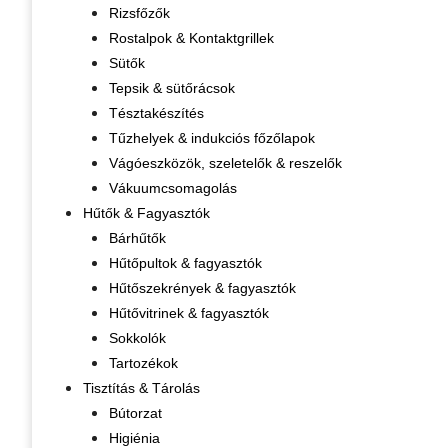
Rizsfőzők
Rostalpok & Kontaktgrillek
Sütők
Tepsik & sütőrácsok
Tésztakészítés
Tűzhelyek & indukciós főzőlapok
Vágóeszközök, szeletelők & reszelők
Vákuumcsomagolás
Hűtők & Fagyasztók
Bárhűtők
Hűtőpultok & fagyasztók
Hűtőszekrények & fagyasztók
Hűtővitrinek & fagyasztók
Sokkolók
Tartozékok
Tisztítás & Tárolás
Bútorzat
Higiénia