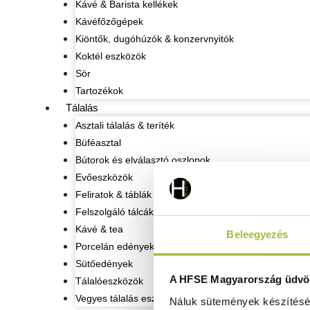
Kávé & Barista kellékek
Kávéfőzőgépek
Kiöntők, dugóhúzók & konzervnyitók
Koktél eszközök
Sör
Tartozékok
Tálalás
Asztali tálalás & teríték
Büféasztal
Bútorok és elválasztó oszlopok
Evőeszközök
Feliratok & táblák
Felszolgáló tálcák
Kávé & tea
Beleegyezés
Porcelán edények
Sütőedények
A HFSE Magyarország üdvöz
Tálalóeszközök
Vegyes tálalás eszközök
Náluk sütemények készítéséh