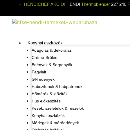
HENDICHEF AKCIÓ!
HENDI
Thermoblender
227 240 Ft
Konyhai eszközök
Adagolás & dekorálás
Crème-Brûlée
Edények & Serpenyők
Fagylalt
GN edények
Habszifonok & habpatronok
Hőmérők & időzítők
Hús előkészítés
Kések, szeletelők & reszelők
Konyhai eszközök
Mérlegek & mérőedények