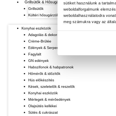
Grillsütők & Hősugárzók
sütiket használunk a tartalm
Grillsütők
weboldalforgalmunk elemzésé
Kültéri hősugárzók
weboldalhasználatodra vonat
meg számukra vagy az általa
Konyhai eszközök
Adagolás & dekorálás
Crème-Brûlée
Edények & Serpenyők
Fagylalt
GN edények
Habszifonok & habpatronok
Hőmérők & időzítők
Hús előkészítés
Kések, szeletelők & reszelők
Konyhai eszközök
Mérlegek & mérőedények
Olajsütés kellékei
Sütés & cukrászat