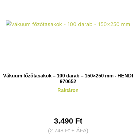
Vákuum főzőtasakok – 100 darab – 150×250 mm - HENDI
970652
Raktáron
3.490
Ft
(
2.748
Ft
+ ÁFA)