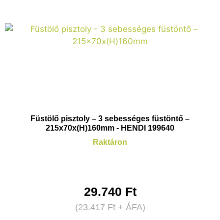
Füstölő pisztoly – 3 sebességes füstöntő –
215x70x(H)160mm - HENDI 199640
Raktáron
29.740
Ft
(
23.417
Ft
+ ÁFA)