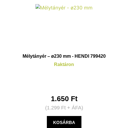
Mélytányér – ø230 mm - HENDI 799420
Raktáron
1.650
Ft
(
1.299
Ft
+ ÁFA)
KOSÁRBA