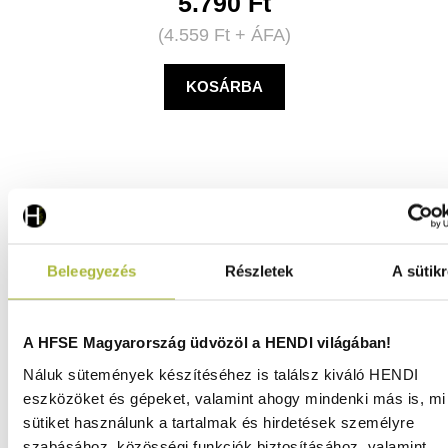
5.790
Ft
(
4.559
Ft
+ ÁFA)
KOSÁRBA
Beleegyezés
Részletek
A sütikr
A HFSE Magyarország üdvözöl a HENDI világában!
Náluk sütemények készítéséhez is találsz kiváló HENDI
eszközöket és gépeket, valamint ahogy mindenki más is, mi 
sütiket használunk a tartalmak és hirdetések személyre
szabásához, közösségi funkciók biztosításához, valamint