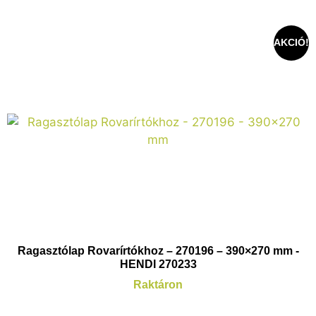
AKCIÓ!
Ragasztólap Rovarírtókhoz – 270196 – 390×270 mm -
HENDI 270233
Raktáron