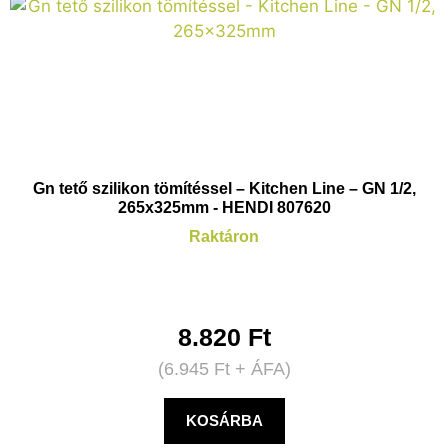
Gn tető szilikon tömítéssel – Kitchen Line – GN 1/2,
265x325mm - HENDI 807620
Raktáron
8.820
Ft
(
6.945
Ft
+ ÁFA)
KOSÁRBA