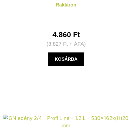
Raktáron
4.860
Ft
(
3.827
Ft
+ ÁFA)
KOSÁRBA