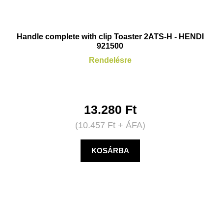
Handle complete with clip Toaster 2ATS-H - HENDI
921500
Rendelésre
13.280
Ft
(
10.457
Ft
+ ÁFA)
KOSÁRBA