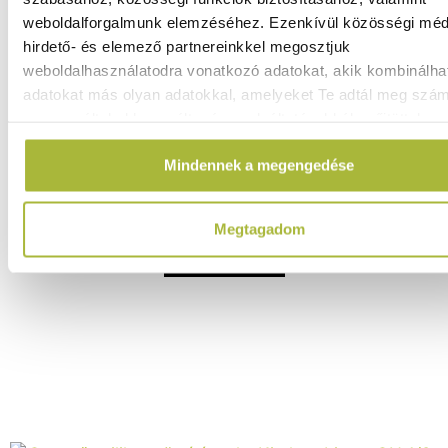
weboldalforgalmunk elemzéséhez. Ezenkívül közösségi méd
Pizza távtartó tüske – 500 db, HENDI, Narancs, 500 db -
HENDI 709900
hirdető- és elemező partnereinkkel megosztjuk
weboldalhasználatodra vonatkozó adatokat, akik kombinálha
Raktáron
adatokat más olyan adatokkal, amelyeket Te adtál meg szá
vagy az általad használt más szolgáltatásokból gyűjtöttek.
5.880
Ft
Mindennek a megengedése
(
4.630
Ft
+ ÁFA)
Megtagadom
KOSÁRBA