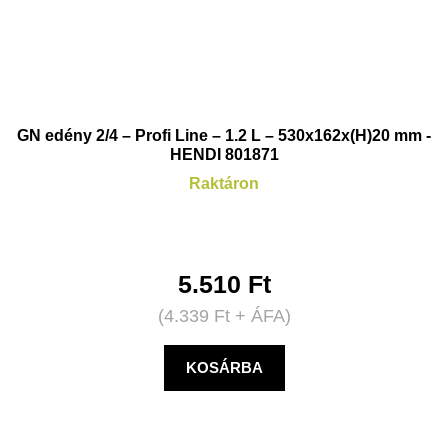
GN edény 2/4 – Profi Line – 1.2 L – 530x162x(H)20 mm -
HENDI 801871
Raktáron
5.510
Ft
(
4.339
Ft
+ ÁFA)
KOSÁRBA