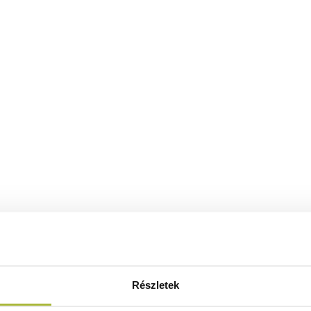
Ingyenes szállítás 25 000 Ft felett
Szállítás akár 1 munkanapon belül
Mindig a legkedvezőbb HENDI árak
Részletek
Több mint 2000 termék raktáron