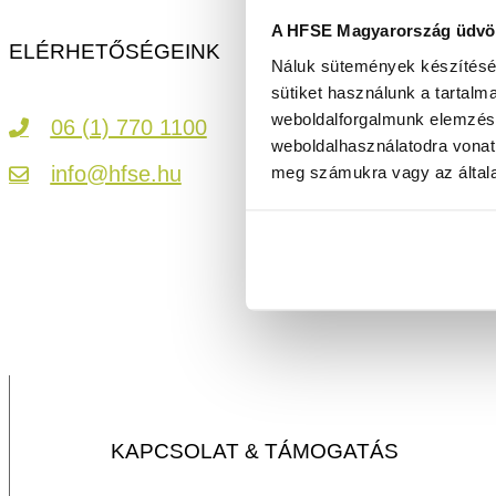
A HFSE Magyarország üdvöz
ELÉRHETŐSÉGEINK
Náluk sütemények készítéséh
sütiket használunk a tartalm
weboldalforgalmunk elemzésé
06 (1) 770 1100
weboldalhasználatodra vonat
info@hfse.hu
meg számukra vagy az általa
KAPCSOLAT & TÁMOGATÁS