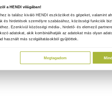
öl a HENDI világában!
ez is találsz kiváló HENDI eszközöket és gépeket, valamint ah
ak és hirdetések személyre szabásához, közösségi funkciók biz
hez. Ezenkívül közösségi média-, hirdető- és elemező partner
kozó adatokat, akik kombinálhatják az adatokat más olyan adato
d használt más szolgáltatásokból gyűjtöttek.
Megtagadom
Min