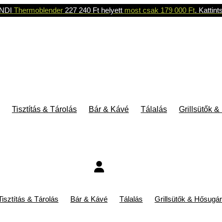
NDI
Thermoblender
227 240 Ft helyett
most csak 179 000 Ft
. Kattint
Tisztítás & Tárolás
Bár & Kávé
Tálalás
Grillsütők 
Tisztítás & Tárolás
Bár & Kávé
Tálalás
Grillsütők & Hősugá