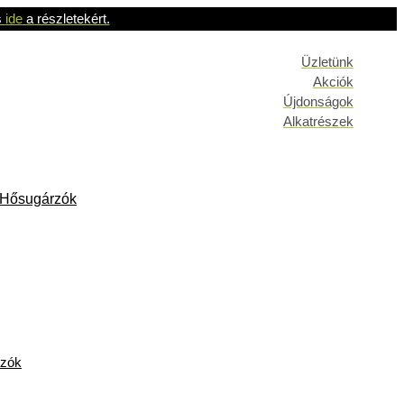
s
ide
a részletekért.
Üzletünk
Akciók
Újdonságok
Alkatrészek
& Hősugárzók
rzók