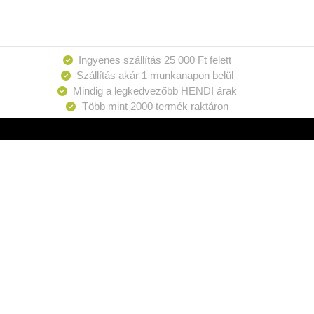
Ingyenes szállítás 25 000 Ft felett
Szállítás akár 1 munkanapon belül
Mindig a legkedvezőbb HENDI árak
Több mint 2000 termék raktáron