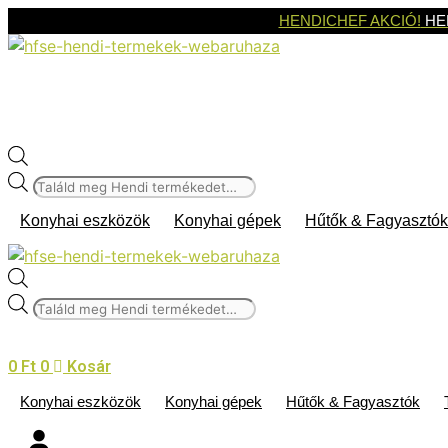
Kilépés
HENDICHEF AKCIÓ!
HE
a
tartalomba
Products
search
Konyhai eszközök
Konyhai gépek
Hűtők & Fagyasztók
Products
search
0
Ft
0
Kosár
Konyhai eszközök
Konyhai gépek
Hűtők & Fagyasztók