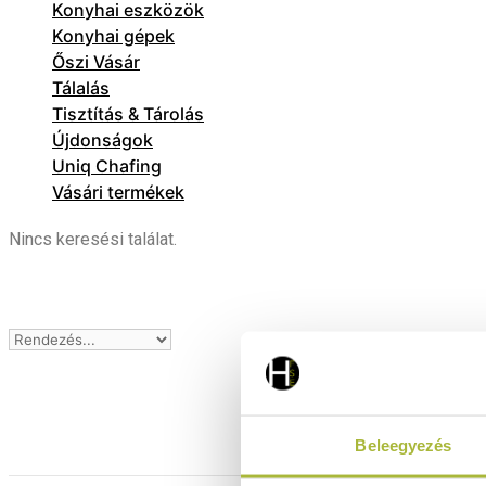
Konyhai eszközök
Konyhai gépek
Őszi Vásár
Tálalás
Tisztítás & Tárolás
Újdonságok
Uniq Chafing
Vásári termékek
Nincs keresési találat.
Beleegyezés