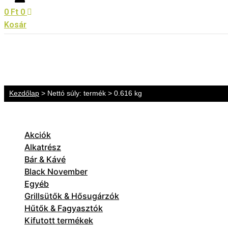
0
Ft
0
Kosár
Kezdőlap
> Nettó súly: termék > 0.616 kg
Akciók
Alkatrész
Bár & Kávé
Black November
Egyéb
Grillsütők & Hősugárzók
Hűtők & Fagyasztók
Kifutott termékek