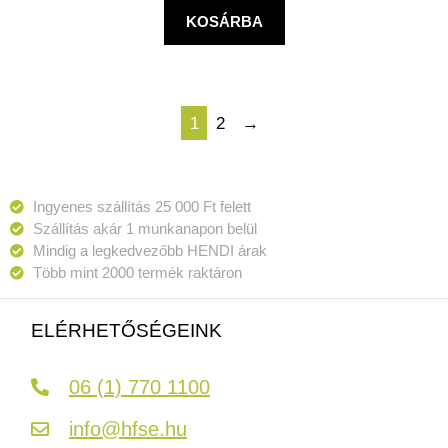
KOSÁRBA
1
2
→
Ingyenes szállítás 25 000 Ft felett
Szállítás akár 1 munkanapon belül
Mindig a legkedvezőbb HENDI árak
Több mint 2000 termék raktáron
ELÉRHETŐSÉGEINK
06 (1) 770 1100
info@hfse.hu