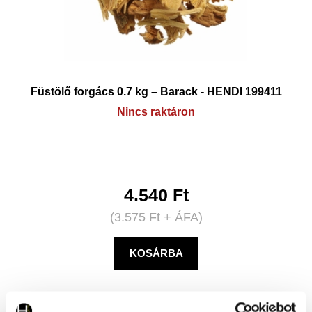
Füstölő forgács 0.7 kg – Barack - HENDI 199411
Nincs raktáron
4.540
Ft
(
3.575
Ft
+ ÁFA)
KOSÁRBA