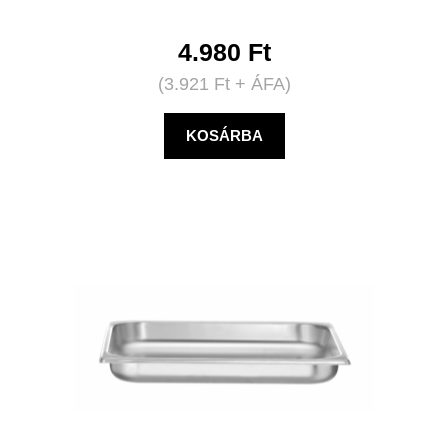
4.980
Ft
(
3.921
Ft
+ ÁFA)
KOSÁRBA