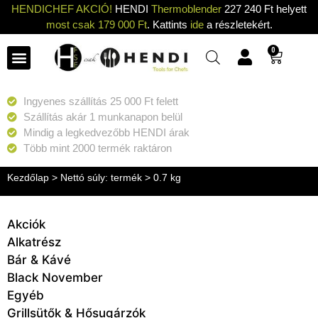
HENDICHEF AKCIÓ!
HENDI
Thermoblender
227 240 Ft helyett
most csak 179 000 Ft
. Kattints
ide
a részletekért.
0
Ingyenes szállítás 25 000 Ft felett
Szállítás akár 1 munkanapon belül
Mindig a legkedvezőbb HENDI árak
Több mint 2000 termék raktáron
Kezdőlap
> Nettó súly: termék > 0.7 kg
Akciók
Alkatrész
Bár & Kávé
Black November
Egyéb
Grillsütők & Hősugárzók