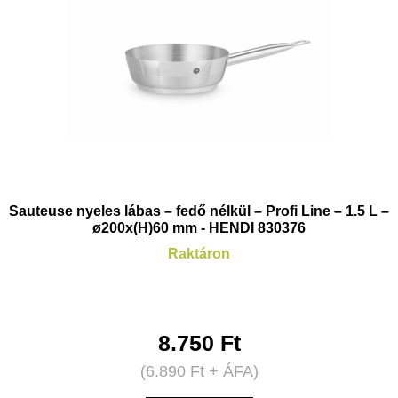
Sauteuse nyeles lábas – fedő nélkül – Profi Line – 1.5 L –
ø200x(H)60 mm - HENDI 830376
Raktáron
8.750
Ft
(
6.890
Ft
+ ÁFA)