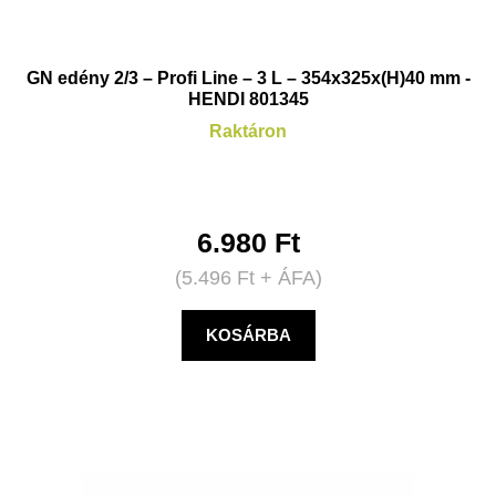
GN edény 2/3 – Profi Line – 3 L – 354x325x(H)40 mm -
HENDI 801345
Raktáron
6.980
Ft
(
5.496
Ft
+ ÁFA)
KOSÁRBA