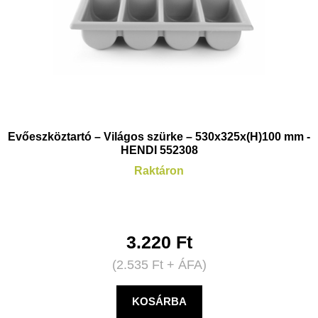
Evőeszköztartó – Világos szürke – 530x325x(H)100 mm -
HENDI 552308
Raktáron
3.220
Ft
(
2.535
Ft
+ ÁFA)
KOSÁRBA