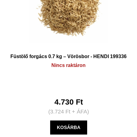
Füstölő forgács 0.7 kg – Vörösbor - HENDI 199336
Nincs raktáron
4.730
Ft
(
3.724
Ft
+ ÁFA)
KOSÁRBA