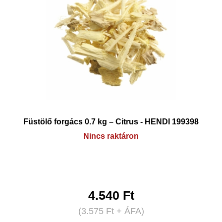
Füstölő forgács 0.7 kg – Citrus - HENDI 199398
Nincs raktáron
4.540
Ft
(
3.575
Ft
+ ÁFA)