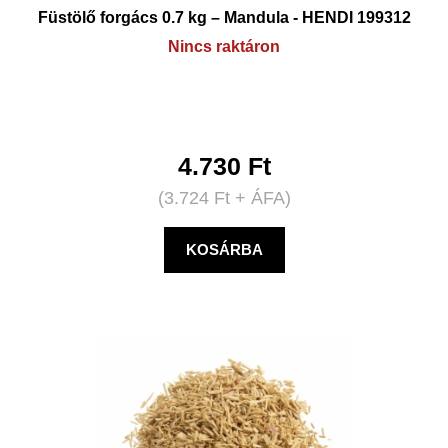
Füstölő forgács 0.7 kg – Mandula - HENDI 199312
Nincs raktáron
4.730
Ft
(
3.724
Ft
+ ÁFA)
KOSÁRBA