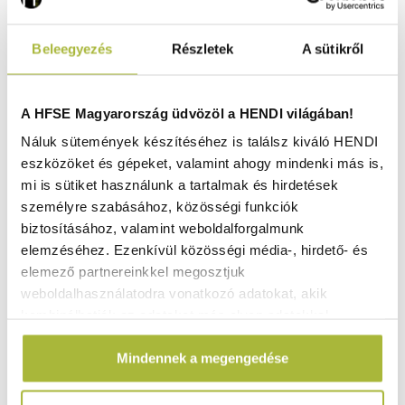
Beleegyezés
Részletek
A sütikről
A HFSE Magyarország üdvözöl a HENDI világában!
Náluk sütemények készítéséhez is találsz kiváló HENDI
eszközöket és gépeket, valamint ahogy mindenki más is,
mi is sütiket használunk a tartalmak és hirdetések
személyre szabásához, közösségi funkciók
biztosításához, valamint weboldalforgalmunk
elemzéséhez. Ezenkívül közösségi média-, hirdető- és
Füstölő forgács 0.7 kg – Vörösbor - HENDI 199428
elemező partnereinkkel megosztjuk
weboldalhasználatodra vonatkozó adatokat, akik
Nincs raktáron
kombinálhatják az adatokat más olyan adatokkal,
amelyeket Te adtál meg számukra vagy az általad
Mindennek a megengedése
használt más szolgáltatásokból gyűjtöttek.
4.540
Ft