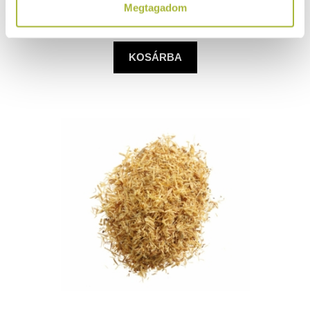
Megtagadom
(
3.575
Ft
+ ÁFA)
KOSÁRBA