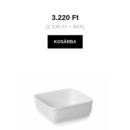
3.220
Ft
(
2.535
Ft
+ ÁFA)
KOSÁRBA