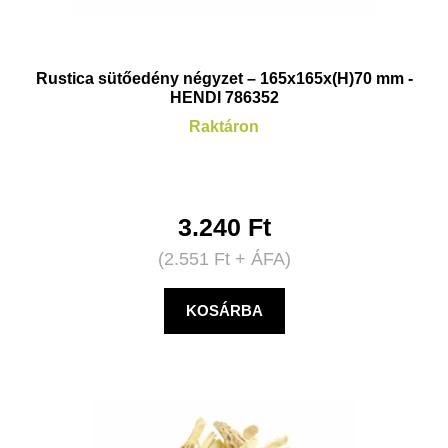
Rustica sütőedény négyzet – 165x165x(H)70 mm -
HENDI 786352
Raktáron
3.240
Ft
(
2.551
Ft
+ ÁFA)
KOSÁRBA