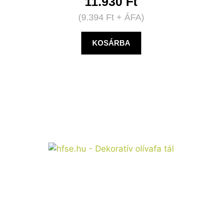
11.930
Ft
(
9.394
Ft
+ ÁFA)
KOSÁRBA