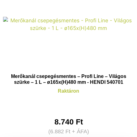
Merőkanál csepegésmentes – Profi Line – Világos
szürke – 1 L – ø165x(H)480 mm - HENDI 540701
Raktáron
8.740
Ft
(
6.882
Ft
+ ÁFA)