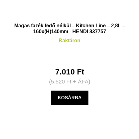
Magas fazék fedő nélkül – Kitchen Line – 2,8L –
160x(H)140mm - HENDI 837757
Raktáron
7.010
Ft
(
5.520
Ft
+ ÁFA)
KOSÁRBA