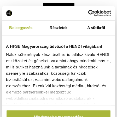
KOSÁRBA
Beleegyezés
Részletek
A sütikről
A HFSE Magyarország üdvözöl a HENDI világában!
Náluk sütemények készítéséhez is találsz kiváló HENDI
eszközöket és gépeket, valamint ahogy mindenki más is,
mi is sütiket használunk a tartalmak és hirdetések
személyre szabásához, közösségi funkciók
biztosításához, valamint weboldalforgalmunk
elemzéséhez. Ezenkívül közösségi média-, hirdető- és
elemező partnereinkkel megosztjuk
weboldalhasználatodra vonatkozó adatokat, akik
kombinálhatják az adatokat más olyan adatokkal,
Termosz kancsó – 2 L – ø145x(H)260 mm - HENDI
amelyeket Te adtál meg számukra vagy az általad
446720
Mindennek a megengedése