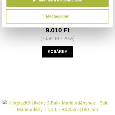
használt más szolgáltatásokból gyűjtöttek.
Raktáron
Megtagadom
9.010
Ft
(
7.094
Ft
+ ÁFA)
KOSÁRBA