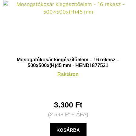
Mosogatókosár kiegészítőelem – 16 rekesz –
500x500x(H)45 mm - HENDI 877531
Raktáron
3.300
Ft
(
2.598
Ft
+ ÁFA)
KOSÁRBA