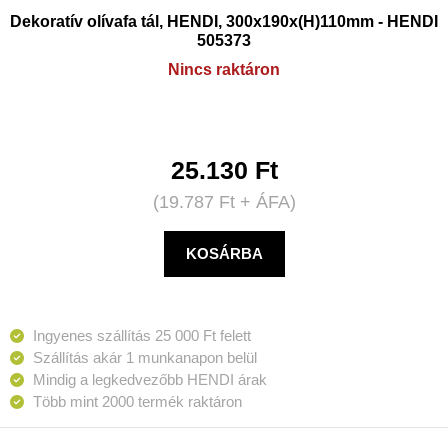
Dekoratív olívafa tál, HENDI, 300x190x(H)110mm - HENDI
505373
Nincs raktáron
25.130
Ft
(
19.787
Ft
+ ÁFA)
KOSÁRBA
Ingyenes szállítás 25 000 Ft felett
Szállítás akár 1 munkanapon belül
Mindig a legkedvezőbb HENDI árak
Több mint 2000 termék raktáron