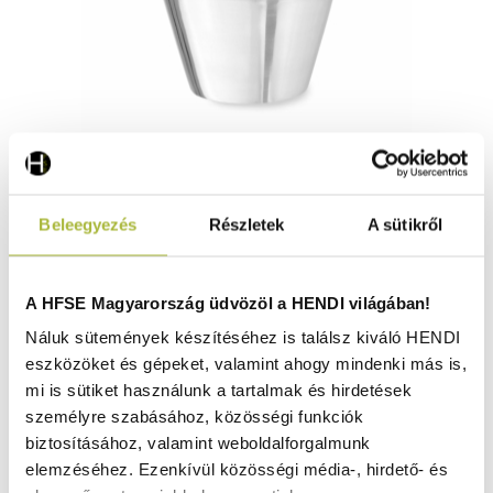
Szószos csésze – 12 db, HENDI, 0,23L, 12 db.,
Beleegyezés
Részletek
A sütikről
⌀93x(H)58mm - HENDI 400050
Raktáron
A HFSE Magyarország üdvözöl a HENDI világában!
Náluk sütemények készítéséhez is találsz kiváló HENDI
eszközöket és gépeket, valamint ahogy mindenki más is,
7.950
Ft
mi is sütiket használunk a tartalmak és hirdetések
(
6.260
Ft
+ ÁFA)
személyre szabásához, közösségi funkciók
biztosításához, valamint weboldalforgalmunk
KOSÁRBA
elemzéséhez. Ezenkívül közösségi média-, hirdető- és