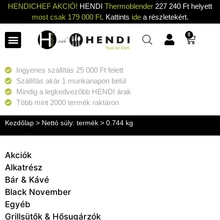
HENDICHEF AKCIÓ!
HENDI
Thermoblender
227 240 Ft helyett
most csak 179 000 Ft
. Kattints
ide
a részletekért.
0
Ingyenes szállítás 25 000 Ft felett
Szállítás akár 1 munkanapon belül
Mindig a legkedvezőbb HENDI árak
Több mint 2000 termék raktáron
Kezdőlap
> Nettó súly: termék > 0.744 kg
Akciók
Alkatrész
Bár & Kávé
Black November
Egyéb
Grillsütők & Hősugárzók