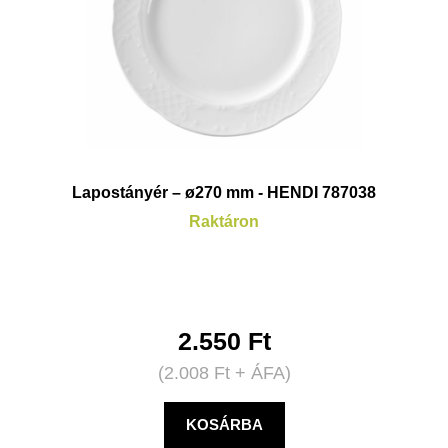
Lapostányér – ø270 mm - HENDI 787038
Raktáron
2.550
Ft
(
2.008
Ft
+ ÁFA)
KOSÁRBA