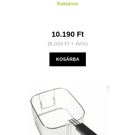
Raktáron
10.190
Ft
(
8.024
Ft
+ ÁFA)
KOSÁRBA