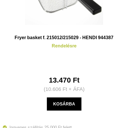
Fryer basket f. 215012/215029 - HENDI 944387
Rendelésre
13.470
Ft
(
10.606
Ft
+ ÁFA)
KOSÁRBA
Ingyenes szállítás 25 000 Ft felett