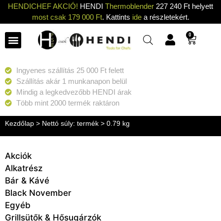
HENDICHEF AKCIÓ!
HENDI
Thermoblender
227 240 Ft helyett
most csak 179 000 Ft
. Kattints
ide
a részletekért.
0
Ingyenes szállítás 25 000 Ft felett
Szállítás akár 1 munkanapon belül
Mindig a legkedvezőbb HENDI árak
Több mint 2000 termék raktáron
Kezdőlap
> Nettó súly: termék > 0.79 kg
Akciók
Alkatrész
Bár & Kávé
Black November
Egyéb
Grillsütők & Hősugárzók