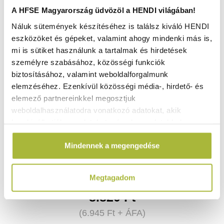
A HFSE Magyarország üdvözöl a HENDI világában!
Náluk sütemények készítéséhez is találsz kiváló HENDI
eszközöket és gépeket, valamint ahogy mindenki más is,
mi is sütiket használunk a tartalmak és hirdetések
személyre szabásához, közösségi funkciók
biztosításához, valamint weboldalforgalmunk
elemzéséhez. Ezenkívül közösségi média-, hirdető- és
elemező partnereinkkel megosztjuk
weboldalhasználatodra vonatkozó adatokat, akik
kombinálhatják az adatokat más olyan adatokkal,
Bemutató fedő – GN 1/1 – 530x325x(H)76 mm - HENDI
427415
amelyeket Te adtál meg számukra vagy az általad
Mindennek a megengedése
használt más szolgáltatásokból gyűjtöttek.
Raktáron
Megtagadom
8.820
Ft
(
6.945
Ft
+ ÁFA)