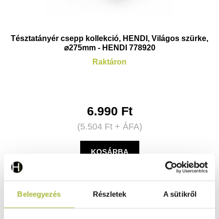
Tésztatányér csepp kollekció, HENDI, Világos szürke,
⌀275mm - HENDI 778920
Raktáron
6.990
Ft
(
5.504
Ft
+ ÁFA)
KOSÁRBA
Beleegyezés
Részletek
A sütikről