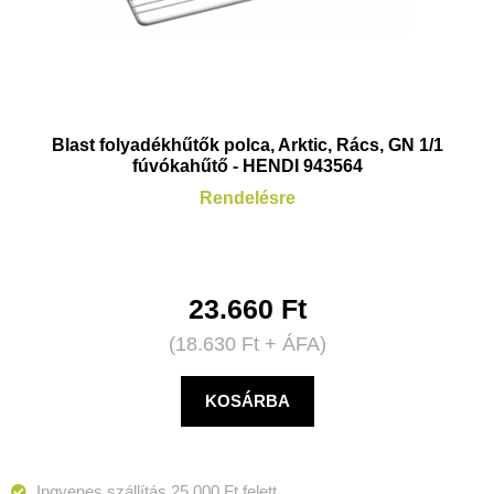
Blast folyadékhűtők polca, Arktic, Rács, GN 1/1
fúvókahűtő - HENDI 943564
Rendelésre
23.660
Ft
(
18.630
Ft
+ ÁFA)
KOSÁRBA
Ingyenes szállítás 25 000 Ft felett