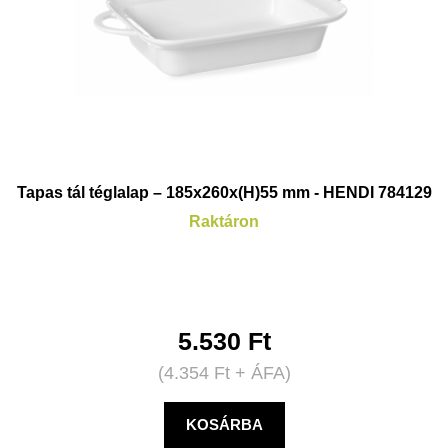
Tapas tál téglalap – 185x260x(H)55 mm - HENDI 784129
Raktáron
5.530
Ft
(
4.354
Ft
+ ÁFA)
KOSÁRBA