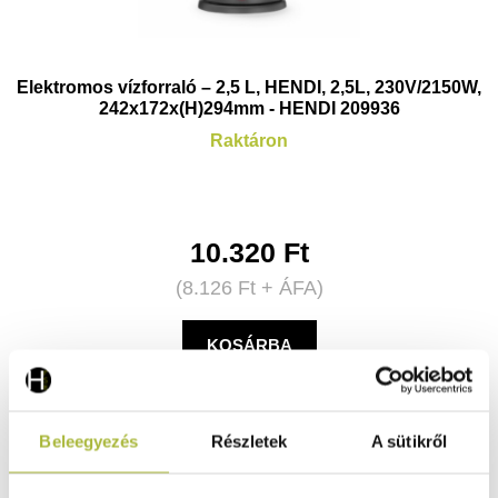
Elektromos vízforraló – 2,5 L, HENDI, 2,5L, 230V/2150W,
242x172x(H)294mm - HENDI 209936
Raktáron
10.320
Ft
(
8.126
Ft
+ ÁFA)
KOSÁRBA
Beleegyezés
Részletek
A sütikről