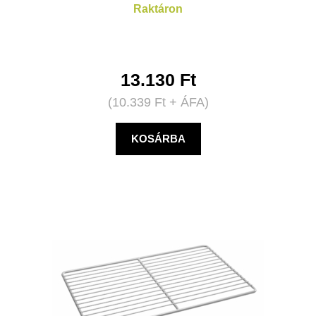
Raktáron
13.130
Ft
(
10.339
Ft
+ ÁFA)
KOSÁRBA