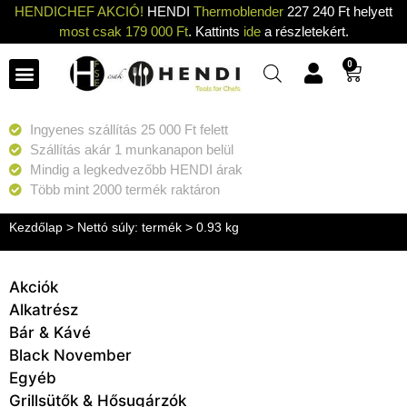
HENDICHEF AKCIÓ!
HENDI
Thermoblender
227 240 Ft helyett
most csak 179 000 Ft
. Kattints
ide
a részletekért.
0
Ingyenes szállítás 25 000 Ft felett
Szállítás akár 1 munkanapon belül
Mindig a legkedvezőbb HENDI árak
Több mint 2000 termék raktáron
Kezdőlap
> Nettó súly: termék > 0.93 kg
Akciók
Alkatrész
Bár & Kávé
Black November
Egyéb
Grillsütők & Hősugárzók