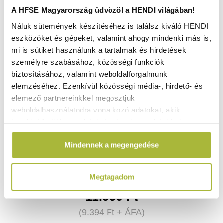
A HFSE Magyarország üdvözöl a HENDI világában!
Náluk sütemények készítéséhez is találsz kiváló HENDI
eszközöket és gépeket, valamint ahogy mindenki más is,
mi is sütiket használunk a tartalmak és hirdetések
személyre szabásához, közösségi funkciók
biztosításához, valamint weboldalforgalmunk
elemzéséhez. Ezenkívül közösségi média-, hirdető- és
elemező partnereinkkel megosztjuk
weboldalhasználatodra vonatkozó adatokat, akik
kombinálhatják az adatokat más olyan adatokkal,
GN tepsi Zománcozott GN 2/3 – GN 2/3 – GN 2/3 –
345x325x(H)20 mm - HENDI 890356
amelyeket Te adtál meg számukra vagy az általad
Mindennek a megengedése
használt más szolgáltatásokból gyűjtöttek.
Raktáron
Megtagadom
11.930
Ft
(
9.394
Ft
+ ÁFA)