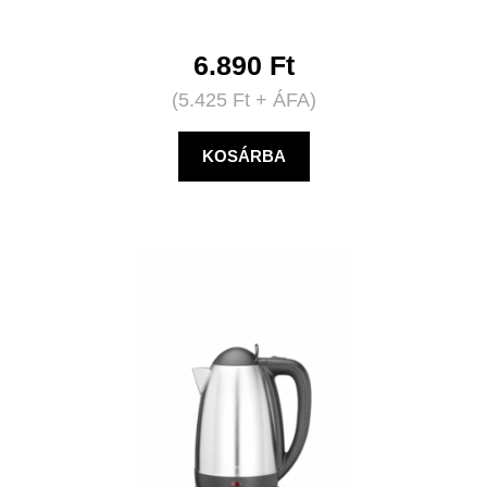
6.890
Ft
(
5.425
Ft
+ ÁFA)
KOSÁRBA