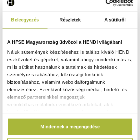
Beleegyezés
Részletek
A sütikről
A HFSE Magyarország üdvözöl a HENDI világában!
Náluk sütemények készítéséhez is találsz kiváló HENDI
eszközöket és gépeket, valamint ahogy mindenki más is,
mi is sütiket használunk a tartalmak és hirdetések
személyre szabásához, közösségi funkciók
biztosításához, valamint weboldalforgalmunk
elemzéséhez. Ezenkívül közösségi média-, hirdető- és
elemező partnereinkkel megosztjuk
weboldalhasználatodra vonatkozó adatokat, akik
kombinálhatják az adatokat más olyan adatokkal,
Magas fazék fedő nélkül- Kitchen Line – 5L –
200x(H)160mm - HENDI 837764
amelyeket Te adtál meg számukra vagy az általad
Mindennek a megengedése
használt más szolgáltatásokból gyűjtöttek.
Raktáron