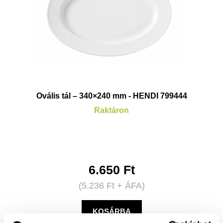
Ovális tál – 340×240 mm - HENDI 799444
Raktáron
6.650
Ft
(
5.236
Ft
+ ÁFA)
KOSÁRBA