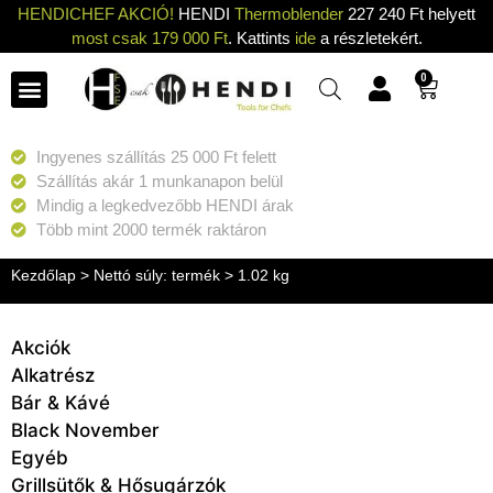
HENDICHEF AKCIÓ!
HENDI
Thermoblender
227 240 Ft helyett
most csak 179 000 Ft
. Kattints
ide
a részletekért.
0
Ingyenes szállítás 25 000 Ft felett
Szállítás akár 1 munkanapon belül
Mindig a legkedvezőbb HENDI árak
Több mint 2000 termék raktáron
Kezdőlap
> Nettó súly: termék > 1.02 kg
Akciók
Alkatrész
Bár & Kávé
Black November
Egyéb
Grillsütők & Hősugárzók