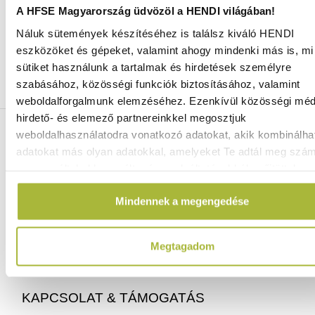
A HFSE Magyarország üdvözöl a HENDI világában!
Náluk sütemények készítéséhez is találsz kiváló HENDI
Ingyenes szállítás 25 000 Ft felett
eszközöket és gépeket, valamint ahogy mindenki más is, mi 
Szállítás akár 1 munkanapon belül
sütiket használunk a tartalmak és hirdetések személyre
Mindig a legkedvezőbb HENDI árak
szabásához, közösségi funkciók biztosításához, valamint
Több mint 2000 termék raktáron
weboldalforgalmunk elemzéséhez. Ezenkívül közösségi méd
hirdető- és elemező partnereinkkel megosztjuk
ELÉRHETŐSÉGEINK
weboldalhasználatodra vonatkozó adatokat, akik kombinálha
adatokat más olyan adatokkal, amelyeket Te adtál meg szá
vagy az általad használt más szolgáltatásokból gyűjtöttek.
06 (1) 770 1100
info@hfse.hu
Mindennek a megengedése
Megtagadom
KAPCSOLAT & TÁMOGATÁS