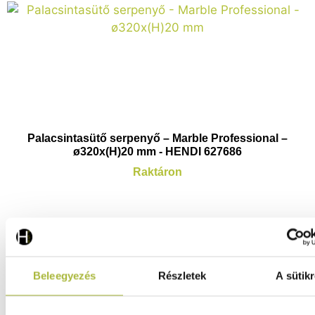
Palacsintasütő serpenyő – Marble Professional –
ø320x(H)20 mm - HENDI 627686
Raktáron
11.770
Ft
(
9.268
Ft
+ ÁFA)
Beleegyezés
Részletek
A sütikr
KOSÁRBA