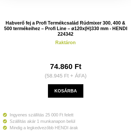
Habverő fej a Profi Termékcsalád Rúdmixer 300, 400 &
500 termékeihez – Profi Line – ø120x(H)330 mm - HENDI
224342
Raktáron
74.860
Ft
(
58.945
Ft
+ ÁFA)
KOSÁRBA
Ingyenes szállítás 25 000 Ft felett
Szállítás akár 1 munkanapon belül
Mindig a legkedvezőbb HENDI árak