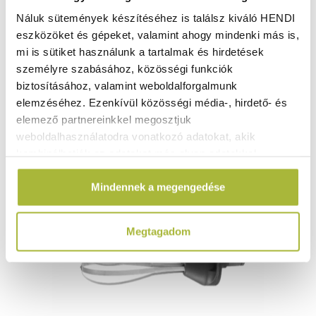
Náluk sütemények készítéséhez is találsz kiváló HENDI
eszközöket és gépeket, valamint ahogy mindenki más is,
9.240
Ft
mi is sütiket használunk a tartalmak és hirdetések
(
7.276
Ft
+ ÁFA)
személyre szabásához, közösségi funkciók
biztosításához, valamint weboldalforgalmunk
KOSÁRBA
elemzéséhez. Ezenkívül közösségi média-, hirdető- és
elemező partnereinkkel megosztjuk
weboldalhasználatodra vonatkozó adatokat, akik
kombinálhatják az adatokat más olyan adatokkal,
amelyeket Te adtál meg számukra vagy az általad
Mindennek a megengedése
használt más szolgáltatásokból gyűjtöttek.
Megtagadom