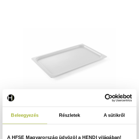
Szervírozó tálca GN 1/1 – Melamin – 530x325x(H)20 mm -
Beleegyezés
Részletek
A sütikről
HENDI 561607
Raktáron
A HFSE Magyarország üdvözöl a HENDI világában!