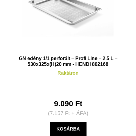
GN edény 1/1 perforált – Profi Line – 2.5 L –
530x325x(H)20 mm - HENDI 802168
Raktáron
9.090
Ft
(
7.157
Ft
+ ÁFA)
KOSÁRBA