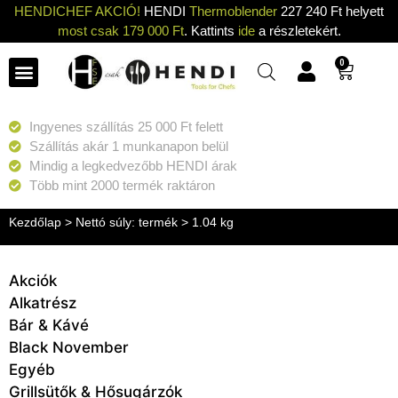
HENDICHEF AKCIÓ!
HENDI
Thermoblender
227 240 Ft helyett
most csak 179 000 Ft
. Kattints
ide
a részletekért.
0
Ingyenes szállítás 25 000 Ft felett
Szállítás akár 1 munkanapon belül
Mindig a legkedvezőbb HENDI árak
Több mint 2000 termék raktáron
Kezdőlap
> Nettó súly: termék > 1.04 kg
Akciók
Alkatrész
Bár & Kávé
Black November
Egyéb
Grillsütők & Hősugárzók