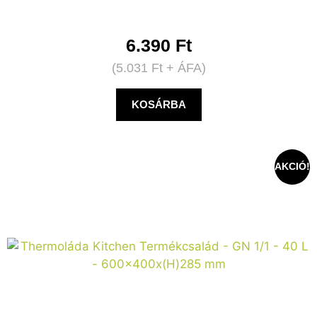
6.390
Ft
(
5.031
Ft
+ ÁFA)
KOSÁRBA
AKCIÓ!