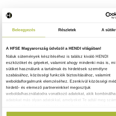
Thermoláda Kitchen Termékcsalád – GN 1/1 – 40 L –
600x400x(H)285 mm - HENDI 707906
Beleegyezés
Részletek
A sütikr
Raktáron
A HFSE Magyarország üdvözöl a HENDI világában!
Náluk sütemények készítéséhez is találsz kiváló HENDI
14.990
Ft
14.690
Ft
eszközöket és gépeket, valamint ahogy mindenki más is, mi 
(
11.567
Ft
+ ÁFA)
sütiket használunk a tartalmak és hirdetések személyre
szabásához, közösségi funkciók biztosításához, valamint
weboldalforgalmunk elemzéséhez. Ezenkívül közösségi méd
KOSÁRBA
hirdető- és elemező partnereinkkel megosztjuk
weboldalhasználatodra vonatkozó adatokat, akik kombinálha
adatokat más olyan adatokkal, amelyeket Te adtál meg szá
vagy az általad használt más szolgáltatásokból gyűjtöttek.