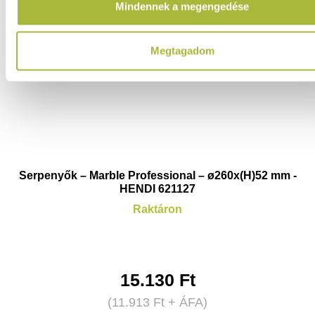
Mindennek a megengedése
Megtagadom
Serpenyők – Marble Professional – ø260x(H)52 mm -
HENDI 621127
Raktáron
15.130
Ft
(
11.913
Ft
+ ÁFA)