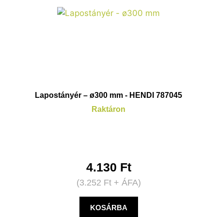
Lapostányér – ø300 mm - HENDI 787045
Raktáron
4.130
Ft
(
3.252
Ft
+ ÁFA)
KOSÁRBA