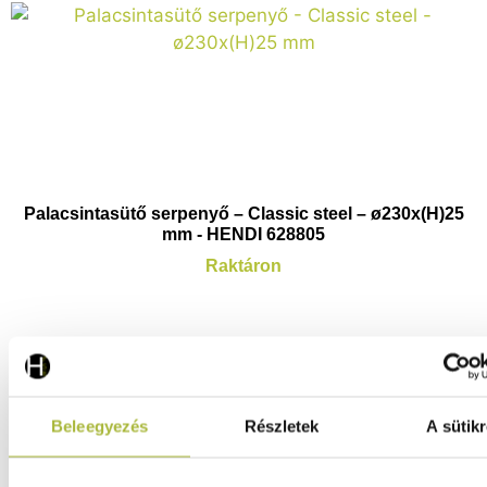
Palacsintasütő serpenyő – Classic steel – ø230x(H)25
mm - HENDI 628805
Raktáron
5.880
Ft
(
4.630
Ft
+ ÁFA)
Beleegyezés
Részletek
A sütikr
KOSÁRBA