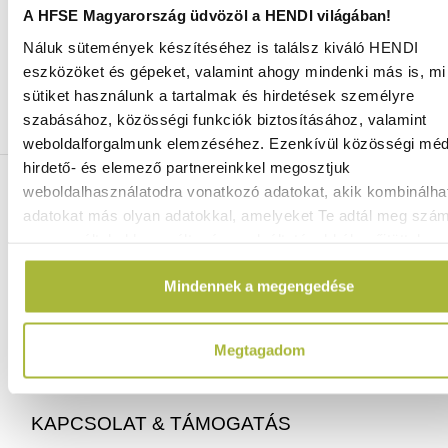
A HFSE Magyarország üdvözöl a HENDI világában!
Náluk sütemények készítéséhez is találsz kiváló HENDI
Ingyenes szállítás 25 000 Ft felett
eszközöket és gépeket, valamint ahogy mindenki más is, mi 
Szállítás akár 1 munkanapon belül
sütiket használunk a tartalmak és hirdetések személyre
Mindig a legkedvezőbb HENDI árak
szabásához, közösségi funkciók biztosításához, valamint
Több mint 2000 termék raktáron
weboldalforgalmunk elemzéséhez. Ezenkívül közösségi méd
hirdető- és elemező partnereinkkel megosztjuk
ELÉRHETŐSÉGEINK
weboldalhasználatodra vonatkozó adatokat, akik kombinálha
adatokat más olyan adatokkal, amelyeket Te adtál meg szá
vagy az általad használt más szolgáltatásokból gyűjtöttek.
06 (1) 770 1100
info@hfse.hu
Mindennek a megengedése
Megtagadom
KAPCSOLAT & TÁMOGATÁS