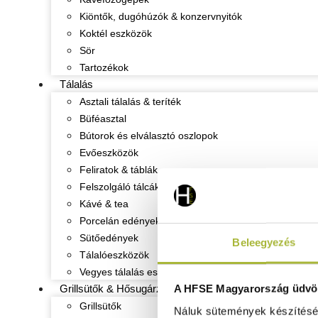
Kiöntők, dugóhúzók & konzervnyitók
Koktél eszközök
Sör
Tartozékok
Tálalás
Asztali tálalás & teríték
Büféasztal
Bútorok és elválasztó oszlopok
Evőeszközök
Feliratok & táblák
Felszolgáló tálcák
Kávé & tea
Porcelán edények
Sütőedények
Beleegyezés
Tálalóeszközök
Vegyes tálalás eszközök
A HFSE Magyarország üdvöz
Grillsütők & Hősugárzók
Grillsütők
Náluk sütemények készítéséh