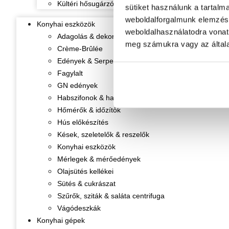
Kültéri hősugárzók
sütiket használunk a tartalm
weboldalforgalmunk elemzésé
Konyhai eszközök
weboldalhasználatodra vonat
Adagolás & dekorálás
meg számukra vagy az általa
Crème-Brûlée
Edények & Serpenyők
Fagylalt
GN edények
Habszifonok & habpatronok
Hőmérők & időzítők
Hús előkészítés
Kések, szeletelők & reszelők
Konyhai eszközök
Mérlegek & mérőedények
Olajsütés kellékei
Sütés & cukrászat
Szűrők, sziták & saláta centrifuga
Vágódeszkák
Konyhai gépek