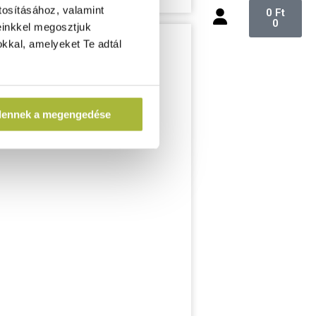
tosításához, valamint
0
Ft
0
einkkel megosztjuk
kkal, amelyeket Te adtál
dennek a megengedése