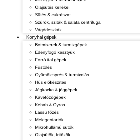
Olajsütés kellékei
Sütés & cukrászat
Szűrők, sziták & saláta centrifuga
Vágódeszkák
Konyhai gépek
Botmixerek & turmixgépek
Edényfogó kesztyűk
Forró ital gépek
Füstölés
Gyümölcsprés & turmixolás
Hús előkészítés
Jégkocka & jéggépek
Kávéfőzőgépek
Kebab & Gyros
Lassú főzés
Melegentartók
Mikrohullámú sütők
Olajsütők, fritőzök