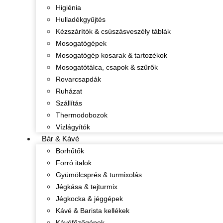
Higiénia
Hulladékgyűjtés
Kézszárítók & csúszásveszély táblák
Mosogatógépek
Mosogatógép kosarak & tartozékok
Mosogatótálca, csapok & szűrők
Rovarcsapdák
Ruházat
Szállítás
Thermodobozok
Vízlágyítók
Bár & Kávé
Borhűtők
Forró italok
Gyümölcsprés & turmixolás
Jégkása & tejturmix
Jégkocka & jéggépek
Kávé & Barista kellékek
Kávéfőzőgépek