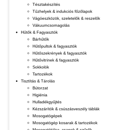
Tésztakészítés
Tűzhelyek & indukciós főzőlapok
Vágóeszközök, szeletelők & reszelők
Vákuumcsomagolás
Hűtők & Fagyasztók
Bárhűtők
Hűtőpultok & fagyasztók
Hűtőszekrények & fagyasztók
Hűtővitrinek & fagyasztók
Sokkolók
Tartozékok
Tisztítás & Tárolás
Bútorzat
Higiénia
Hulladékgyűjtés
Kézszárítók & csúszásveszély táblák
Mosogatógépek
Mosogatógép kosarak & tartozékok
Mosogatótálca, csapok & szűrők