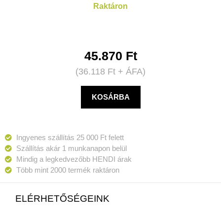
Raktáron
45.870
Ft
(
36.118
Ft
+ ÁFA)
KOSÁRBA
Ingyenes szállítás 25 000 Ft felett
Szállítás akár 1 munkanapon belül
Mindig a legkedvezőbb HENDI árak
Több mint 2000 termék raktáron
ELÉRHETŐSÉGEINK