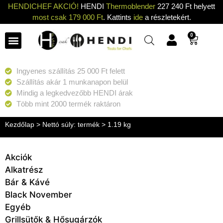
HENDICHEF AKCIÓ!
HENDI
Thermoblender
227 240 Ft helyett
most csak 179 000 Ft
. Kattints
ide
a részletekért.
0
Ingyenes szállítás 25 000 Ft felett
Szállítás akár 1 munkanapon belül
Mindig a legkedvezőbb HENDI árak
Több mint 2000 termék raktáron
Kezdőlap
> Nettó súly: termék > 1.19 kg
Akciók
Alkatrész
Bár & Kávé
Black November
Egyéb
Grillsütők & Hősugárzók