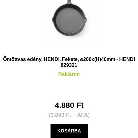
Öntöttvas edény, HENDI, Fekete, ⌀200x(H)40mm - HENDI
629321
Raktáron
4.880
Ft
(
3.843
Ft
+ ÁFA)
KOSÁRBA