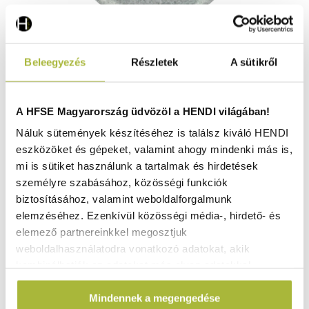
Pizza tányér 6 darab Speciale – ø330 mm - HENDI
Beleegyezés
Részletek
A sütikről
774885
Raktáron
A HFSE Magyarország üdvözöl a HENDI világában!
Náluk sütemények készítéséhez is találsz kiváló HENDI
eszközöket és gépeket, valamint ahogy mindenki más is,
33.990
Ft
mi is sütiket használunk a tartalmak és hirdetések
(
26.764
Ft
+ ÁFA)
személyre szabásához, közösségi funkciók
biztosításához, valamint weboldalforgalmunk
KOSÁRBA
elemzéséhez. Ezenkívül közösségi média-, hirdető- és
elemező partnereinkkel megosztjuk
weboldalhasználatodra vonatkozó adatokat, akik
kombinálhatják az adatokat más olyan adatokkal,
amelyeket Te adtál meg számukra vagy az általad
Mindennek a megengedése
használt más szolgáltatásokból gyűjtöttek.