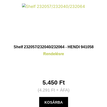
Shelf 232057/232040/232064 - HENDI 941058
Rendelésre
5.450
Ft
(
4.291
Ft
+ ÁFA)
KOSÁRBA