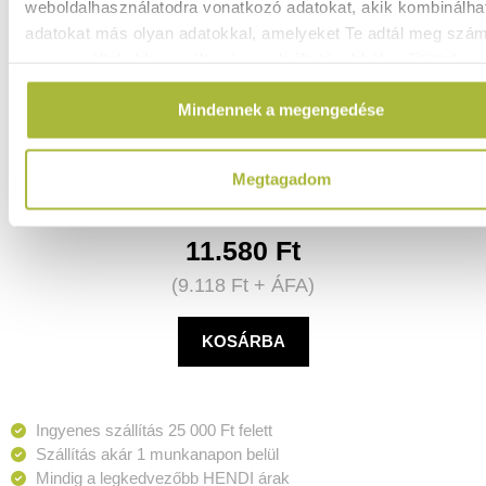
weboldalhasználatodra vonatkozó adatokat, akik kombinálha
adatokat más olyan adatokkal, amelyeket Te adtál meg szá
vagy az általad használt más szolgáltatásokból gyűjtöttek.
Szűrő, dupla háló – ø360x(H)860 mm - HENDI 639023
Mindennek a megengedése
Raktáron
Megtagadom
11.580
Ft
(
9.118
Ft
+ ÁFA)
KOSÁRBA
Ingyenes szállítás 25 000 Ft felett
Szállítás akár 1 munkanapon belül
Mindig a legkedvezőbb HENDI árak