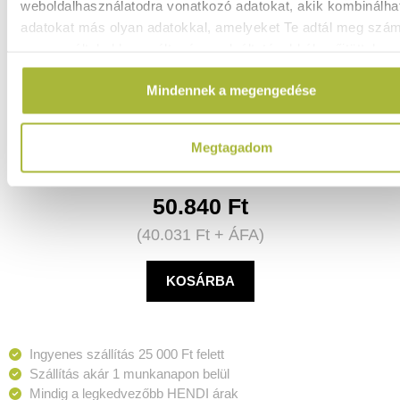
weboldalhasználatodra vonatkozó adatokat, akik kombinálha
adatokat más olyan adatokkal, amelyeket Te adtál meg szá
vagy az általad használt más szolgáltatásokból gyűjtöttek.
Elektromos kebab kés – 230V / 80W – 194x113x(H)173
Mindennek a megengedése
mm - HENDI 267240
Raktáron
Megtagadom
50.840
Ft
(
40.031
Ft
+ ÁFA)
KOSÁRBA
Ingyenes szállítás 25 000 Ft felett
Szállítás akár 1 munkanapon belül
Mindig a legkedvezőbb HENDI árak