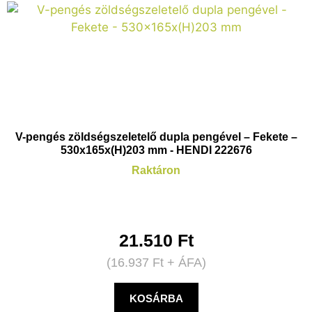
V-pengés zöldségszeletelő dupla pengével – Fekete –
530x165x(H)203 mm - HENDI 222676
Raktáron
21.510
Ft
(
16.937
Ft
+ ÁFA)
KOSÁRBA