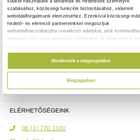
sütiket használunk a tartalmak és hirdetések személyre
szabásához, közösségi funkciók biztosításához, valamint
weboldalforgalmunk elemzéséhez. Ezenkívül közösségi méd
107.460
Ft
hirdető- és elemező partnereinkkel megosztjuk
(
84.614
Ft
+ ÁFA)
weboldalhasználatodra vonatkozó adatokat, akik kombinálha
adatokat más olyan adatokkal, amelyeket Te adtál meg szá
vagy az általad használt más szolgáltatásokból gyűjtöttek.
KOSÁRBA
Mindennek a megengedése
Ingyenes szállítás 25 000 Ft felett
Szállítás akár 1 munkanapon belül
Megtagadom
Mindig a legkedvezőbb HENDI árak
Több mint 2000 termék raktáron
ELÉRHETŐSÉGEINK
06 (1) 770 1100