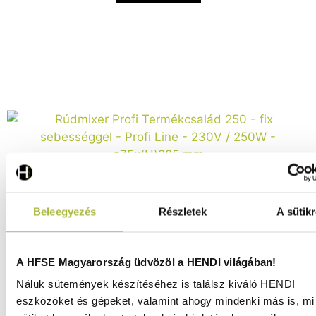
Beleegyezés
Részletek
A sütikr
Rúdmixer Profi Termékcsalád 250 – fix sebességgel –
A HFSE Magyarország üdvözöl a HENDI világában!
Profi Line – 230V / 250W – ø75x(H)285 mm - HENDI
224328
Náluk sütemények készítéséhez is találsz kiváló HENDI
eszközöket és gépeket, valamint ahogy mindenki más is, mi 
Raktáron