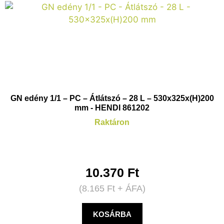
GN edény 1/1 – PC – Átlátszó – 28 L – 530x325x(H)200
mm - HENDI 861202
Raktáron
10.370
Ft
(
8.165
Ft
+ ÁFA)
KOSÁRBA