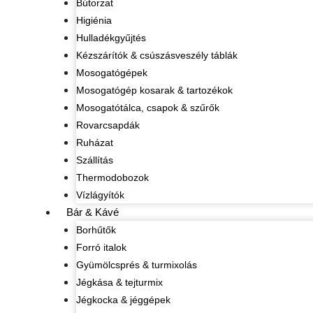
Bútorzat
Higiénia
Hulladékgyűjtés
Kézszárítók & csúszásveszély táblák
Mosogatógépek
Mosogatógép kosarak & tartozékok
Mosogatótálca, csapok & szűrők
Rovarcsapdák
Ruházat
Szállítás
Thermodobozok
Vízlágyítók
Bár & Kávé
Borhűtők
Forró italok
Gyümölcsprés & turmixolás
Jégkása & tejturmix
Jégkocka & jéggépek