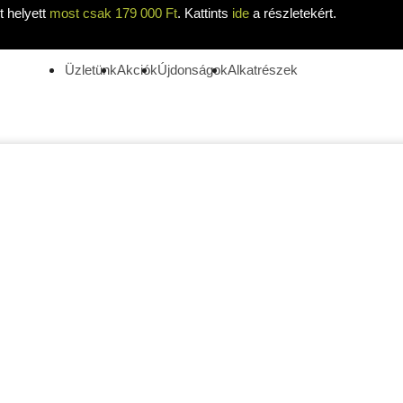
 helyett
most csak 179 000 Ft
. Kattints
ide
a részletekért.
Üzletünk
Akciók
Újdonságok
Alkatrészek