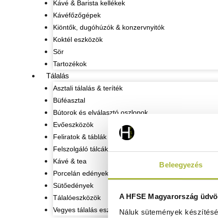
Kávé & Barista kellékek
Kávéfőzőgépek
Kiöntők, dugóhúzók & konzervnyitók
Koktél eszközök
Sör
Tartozékok
Tálalás
Asztali tálalás & teríték
Büféasztal
Bútorok és elválasztó oszlopok
Evőeszközök
Feliratok & táblák
Felszolgáló tálcák
Kávé & tea
Beleegyezés
Porcelán edények
Sütőedények
A HFSE Magyarország üdvöz
Tálalóeszközök
Vegyes tálalás eszközök
Náluk sütemények készítéséh