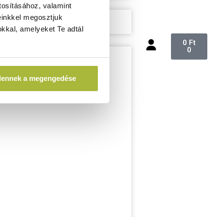
tosításához, valamint
einkkel megosztjuk
kkal, amelyeket Te adtál
0
Ft
0
dennek a megengedése