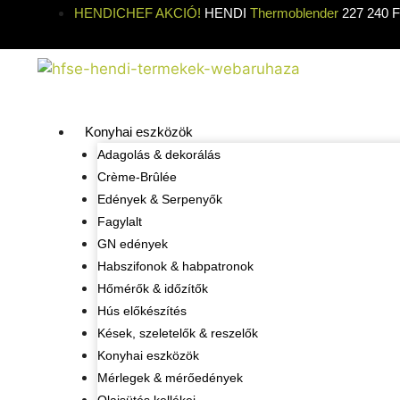
HENDICHEF AKCIÓ!
HENDI
Thermoblender
227 240 Ft
Konyhai eszközök
Adagolás & dekorálás
Crème-Brûlée
Edények & Serpenyők
Fagylalt
GN edények
Habszifonok & habpatronok
Hőmérők & időzítők
Hús előkészítés
Kések, szeletelők & reszelők
Konyhai eszközök
Mérlegek & mérőedények