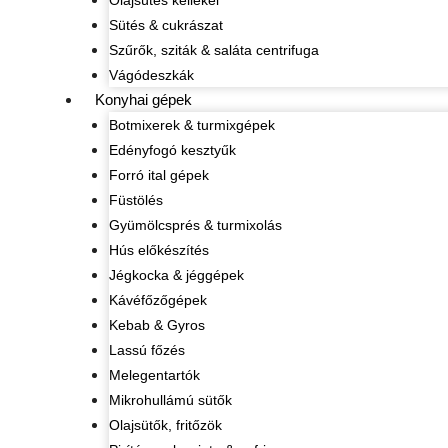
Olajsütés kellékei
Sütés & cukrászat
Szűrők, sziták & saláta centrifuga
Vágódeszkák
Konyhai gépek
Botmixerek & turmixgépek
Edényfogó kesztyűk
Forró ital gépek
Füstölés
Gyümölcsprés & turmixolás
Hús előkészítés
Jégkocka & jéggépek
Kávéfőzőgépek
Kebab & Gyros
Lassú főzés
Melegentartók
Mikrohullámú sütők
Olajsütők, fritőzök