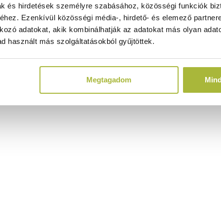
ak és hirdetések személyre szabásához, közösségi funkciók biz
hez. Ezenkívül közösségi média-, hirdető- és elemező partner
kozó adatokat, akik kombinálhatják az adatokat más olyan adato
d használt más szolgáltatásokból gyűjtöttek.
Megtagadom
Min