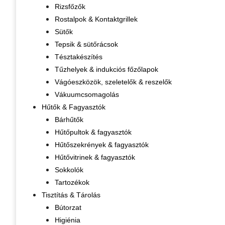
Rizsfőzők
Rostalpok & Kontaktgrillek
Sütők
Tepsik & sütőrácsok
Tésztakészítés
Tűzhelyek & indukciós főzőlapok
Vágóeszközök, szeletelők & reszelők
Vákuumcsomagolás
Hűtők & Fagyasztók
Bárhűtők
Hűtőpultok & fagyasztók
Hűtőszekrények & fagyasztók
Hűtővitrinek & fagyasztók
Sokkolók
Tartozékok
Tisztítás & Tárolás
Bútorzat
Higiénia