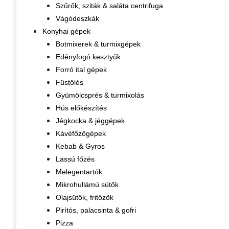
Szűrők, sziták & saláta centrifuga
Vágódeszkák
Konyhai gépek
Botmixerek & turmixgépek
Edényfogó kesztyűk
Forró ital gépek
Füstölés
Gyümölcsprés & turmixolás
Hús előkészítés
Jégkocka & jéggépek
Kávéfőzőgépek
Kebab & Gyros
Lassú főzés
Melegentartók
Mikrohullámú sütők
Olajsütők, fritőzök
Pirítós, palacsinta & gofri
Pizza