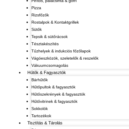
Pirítós, palacsinta & gofri
Pizza
Rizsfőzők
Rostalpok & Kontaktgrillek
Sütők
Tepsik & sütőrácsok
Tésztakészítés
Tűzhelyek & indukciós főzőlapok
Vágóeszközök, szeletelők & reszelők
Vákuumcsomagolás
Hűtők & Fagyasztók
Bárhűtők
Hűtőpultok & fagyasztók
Hűtőszekrények & fagyasztók
Hűtővitrinek & fagyasztók
Sokkolók
Tartozékok
Tisztítás & Tárolás