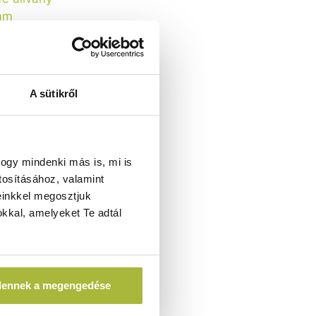
A sütikről
 állvány –
DI 480519
ogy mindenki más is, mi is
tosításához, valamint
einkkel megosztjuk
kkal, amelyeket Te adtál
A)
dennek a megengedése