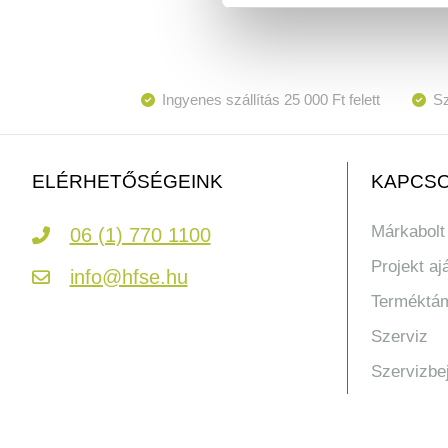
Ingyenes szállítás 25 000 Ft felett
Sz
KAPCSO
ELÉRHETŐSÉGEINK
Márkabolt
06 (1) 770 1100
Projekt aj
info@hfse.hu
Terméktá
Szerviz
Szervizbe