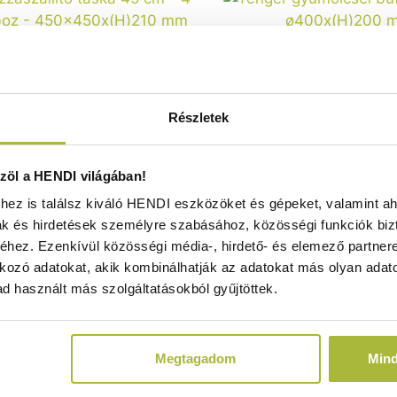
Részletek
zállító táska 45 cm – 4 doboz –
Tenger gyümölcsei büfé
öl a HENDI világában!
50x(H)210 mm - HENDI 709818
ø400x(H)200 mm - HEN
Raktáron
Raktáron
ez is találsz kiváló HENDI eszközöket és gépeket, valamint ah
ak és hirdetések személyre szabásához, közösségi funkciók biz
hez. Ezenkívül közösségi média-, hirdető- és elemező partner
kozó adatokat, akik kombinálhatják az adatokat más olyan adato
10.510
Ft
13.820
Ft
d használt más szolgáltatásokból gyűjtöttek.
(
8.276
Ft
+ ÁFA)
(
10.882
Ft
+ ÁF
Megtagadom
Min
KOSÁRBA
KOSÁRBA