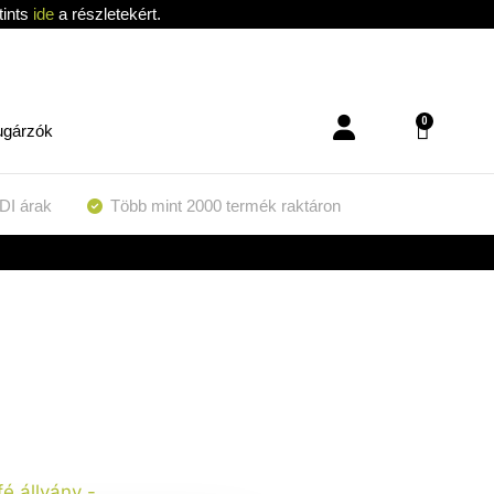
tints
ide
a részletekért.
0
ugárzók
DI árak
Több mint 2000 termék raktáron