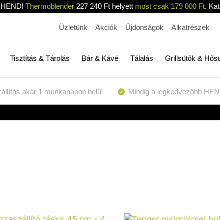
HENDI
Thermoblender
227 240 Ft helyett
most csak 179 000 Ft
. Kat
Üzletünk
Akciók
Újdonságok
Alkatrészek
Tisztítás & Tárolás
Bár & Kávé
Tálalás
Grillsütők & Hős
állítás akár 1 munkanapon belül
Mindig a legkedvezőbb HEN