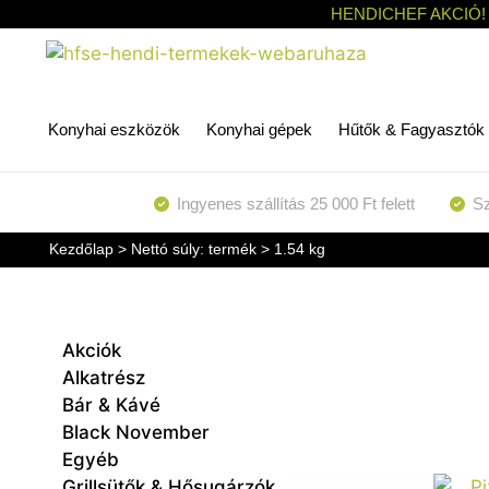
HENDICHEF AKCIÓ!
Konyhai eszközök
Konyhai gépek
Hűtők & Fagyasztók
Ingyenes szállítás 25 000 Ft felett
Sz
Kezdőlap
> Nettó súly: termék > 1.54 kg
Akciók
Alkatrész
Bár & Kávé
Black November
Egyéb
Grillsütők & Hősugárzók