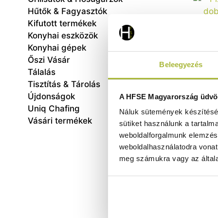
Hűtők & Fagyasztók
Kifutott termékek
Konyhai eszközök
Konyhai gépek
Őszi Vásár
Beleegyezés
Tálalás
Tisztítás & Tárolás
Pizzas
Újdonságok
A HFSE Magyarország üdvöz
450x4
Uniq Chafing
Náluk sütemények készítéséh
Vásári termékek
sütiket használunk a tartalm
weboldalforgalmunk elemzésé
weboldalhasználatodra vonat
meg számukra vagy az általa