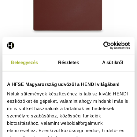
Vágódeszka HACCP 450×300 – Barna – 455x300x(H)13
Beleegyezés
Részletek
A sütikről
mm - HENDI 825556
Raktáron
A HFSE Magyarország üdvözöl a HENDI világában!
Náluk sütemények készítéséhez is találsz kiváló HENDI
eszközöket és gépeket, valamint ahogy mindenki más is,
4.760
Ft
mi is sütiket használunk a tartalmak és hirdetések
(
3.748
Ft
+ ÁFA)
személyre szabásához, közösségi funkciók
biztosításához, valamint weboldalforgalmunk
KOSÁRBA
elemzéséhez. Ezenkívül közösségi média-, hirdető- és