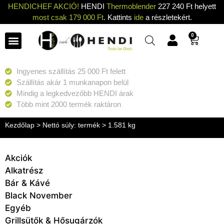
HENDICHEF AKCIÓ!
HENDI
Thermoblender
227 240 Ft helyett
most csak 179 000 Ft
. Kattints
ide
a részletekért.
0
Ingyenes szállítás 25 000 Ft felett
Szállítás akár 1 munkanapon belül
Mindig a legkedvezőbb HENDI árak
Több mint 2000 termék raktáron
Kezdőlap
> Nettó súly: termék > 1.581 kg
Akciók
Alkatrész
Bár & Kávé
Black November
Egyéb
Grillsütők & Hősugárzók