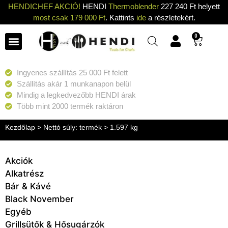
HENDICHEF AKCIÓ!
HENDI
Thermoblender
227 240 Ft helyett
most csak 179 000 Ft
. Kattints
ide
a részletekért.
0
Ingyenes szállítás 25 000 Ft felett
Szállítás akár 1 munkanapon belül
Mindig a legkedvezőbb HENDI árak
Több mint 2000 termék raktáron
Kezdőlap
> Nettó súly: termék > 1.597 kg
Akciók
Alkatrész
Bár & Kávé
Black November
Egyéb
Grillsütők & Hősugárzók