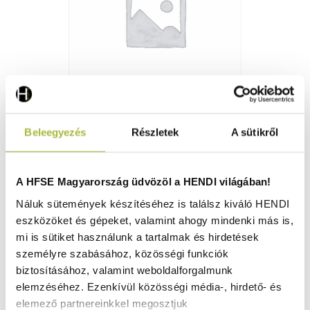
Beleegyezés
Részletek
A sütikről
Serpenyő – Classic steel – ø240x(H)45 mm - HENDI
628638
Raktáron
A HFSE Magyarország üdvözöl a HENDI világában!
Náluk sütemények készítéséhez is találsz kiváló HENDI
eszközöket és gépeket, valamint ahogy mindenki más is,
7.560
Ft
mi is sütiket használunk a tartalmak és hirdetések
személyre szabásához, közösségi funkciók
(
5.953
Ft
+ ÁFA)
biztosításához, valamint weboldalforgalmunk
elemzéséhez. Ezenkívül közösségi média-, hirdető- és
KOSÁRBA
elemező partnereinkkel megosztjuk