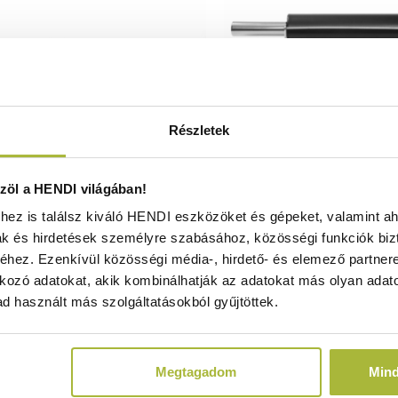
Részletek
a serpenyő – ø460x(H)40 mm -
Sodrófa – ø65x(H)470 
öl a HENDI világában!
HENDI 622308
515013
ez is találsz kiváló HENDI eszközöket és gépeket, valamint ah
Raktáron
Raktáron
ak és hirdetések személyre szabásához, közösségi funkciók biz
hez. Ezenkívül közösségi média-, hirdető- és elemező partner
kozó adatokat, akik kombinálhatják az adatokat más olyan adato
d használt más szolgáltatásokból gyűjtöttek.
8.250
Ft
18.310
Ft
(
6.496
Ft
+ ÁFA)
(
14.417
Ft
+ ÁF
Megtagadom
Min
KOSÁRBA
KOSÁRBA