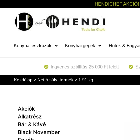
HENDICHEF AKCIÓ!
Konyhai eszközök
Konyhai gépek
Hűtők & Fagya
Ingyenes szállítás 25 000 Ft felett
Sz
Kezdőlap
> Nettó súly: termék > 1.91 kg
Akciók
Alkatrész
Bár & Kávé
Black November