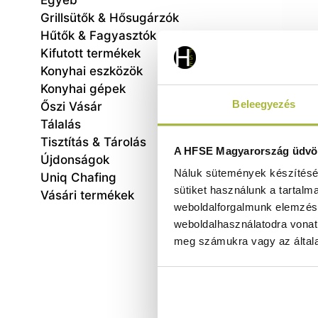
Egyéb
Grillsütők & Hősugárzók
Hűtők & Fagyasztók
Kifutott termékek
Konyhai eszközök
Konyhai gépek
Beleegyezés
Őszi Vásár
Tálalás
Tisztítás & Tárolás
Paell
A HFSE Magyarország üdvöz
Újdonságok
Náluk sütemények készítéséh
Uniq Chafing
sütiket használunk a tartalm
Vásári termékek
weboldalforgalmunk elemzésé
weboldalhasználatodra vonat
meg számukra vagy az általa