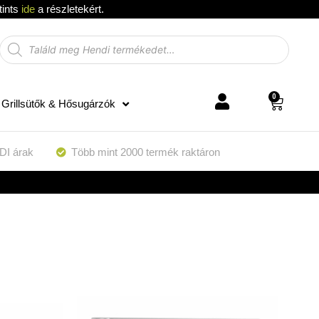
tints
ide
a részletekért.
0
Grillsütők & Hősugárzók
DI árak
Több mint 2000 termék raktáron