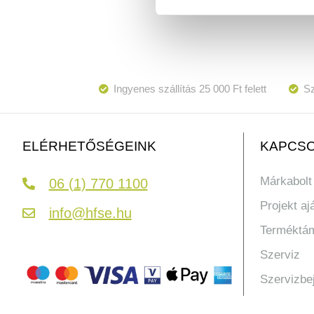
Ingyenes szállítás 25 000 Ft felett
Sz
KAPCSO
ELÉRHETŐSÉGEINK
Márkabolt
06 (1) 770 1100
Projekt aj
info@hfse.hu
Terméktá
Szerviz
Szervizbe