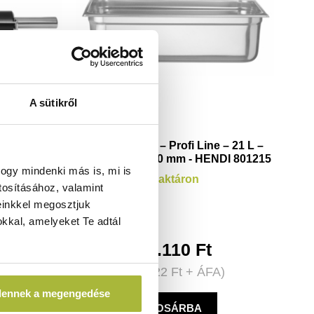
A sütikről
mm - HENDI
GN edény 1/1 – Profi Line – 21 L –
530x325x(H)150 mm - HENDI 801215
ogy mindenki más is, mi is
Raktáron
tosításához, valamint
einkkel megosztjuk
kkal, amelyeket Te adtál
21.110
Ft
A)
(
16.622
Ft
+ ÁFA)
dennek a megengedése
KOSÁRBA