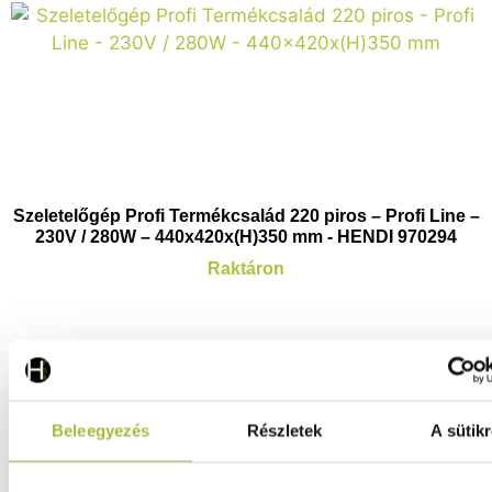
Szeletelőgép Profi Termékcsalád 220 piros – Profi Line –
230V / 280W – 440x420x(H)350 mm - HENDI 970294
Raktáron
160.440
Ft
159.000
Ft
(
125.197
Ft
+ ÁFA)
Beleegyezés
Részletek
A sütikr
KOSÁRBA