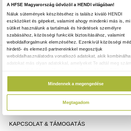
A HFSE Magyarország üdvözöl a HENDI világában!
Náluk sütemények készítéséhez is találsz kiváló HENDI
Ingyenes szállítás 25 000 Ft felett
eszközöket és gépeket, valamint ahogy mindenki más is, mi 
Szállítás akár 1 munkanapon belül
sütiket használunk a tartalmak és hirdetések személyre
Mindig a legkedvezőbb HENDI árak
szabásához, közösségi funkciók biztosításához, valamint
Több mint 2000 termék raktáron
weboldalforgalmunk elemzéséhez. Ezenkívül közösségi méd
hirdető- és elemező partnereinkkel megosztjuk
ELÉRHETŐSÉGEINK
weboldalhasználatodra vonatkozó adatokat, akik kombinálha
adatokat más olyan adatokkal, amelyeket Te adtál meg szá
vagy az általad használt más szolgáltatásokból gyűjtöttek.
06 (1) 770 1100
info@hfse.hu
Mindennek a megengedése
Megtagadom
KAPCSOLAT & TÁMOGATÁS