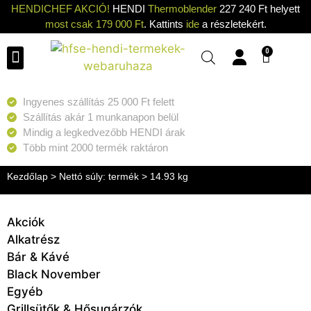
HENDICHEF AKCIÓ!
HENDI
Thermoblender
227 240 Ft helyett
most csak 179 000 Ft
. Kattints
ide
a részletekért.
0
Ingyenes szállítás 25 000 Ft felett
Szállítás akár 1 munkanapon belül
Mindig a legkedvezőbb HENDI árak
Több mint 2000 termék raktáron
Kezdőlap
> Nettó súly: termék > 14.93 kg
Akciók
Alkatrész
Bár & Kávé
Black November
Egyéb
Grillsütők & Hősugárzók