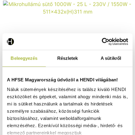
Beleegyezés
Részletek
A sütikről
Mikrohullámú sütő 1000W – 25 L – 230V / 1550W –
511x432x(H)311 mm - HENDI 281352
Raktáron
A HFSE Magyarország üdvözöl a HENDI világában!
Náluk sütemények készítéséhez is találsz kiváló HENDI
eszközöket és gépeket, valamint ahogy mindenki más is,
156.980
Ft
mi is sütiket használunk a tartalmak és hirdetések
személyre szabásához, közösségi funkciók
(
123.606
Ft
+ ÁFA)
biztosításához, valamint weboldalforgalmunk
elemzéséhez. Ezenkívül közösségi média-, hirdető- és
KOSÁRBA
elemező partnereinkkel megosztjuk