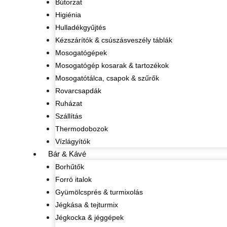
Bútorzat
Higiénia
Hulladékgyűjtés
Kézszárítók & csúszásveszély táblák
Mosogatógépek
Mosogatógép kosarak & tartozékok
Mosogatótálca, csapok & szűrők
Rovarcsapdák
Ruházat
Szállítás
Thermodobozok
Vízlágyítók
Bár & Kávé
Borhűtők
Forró italok
Gyümölcsprés & turmixolás
Jégkása & tejturmix
Jégkocka & jéggépek