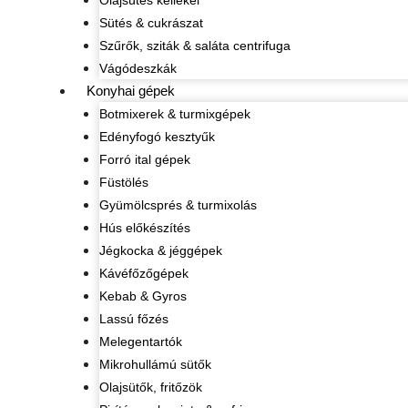
Olajsütés kellékei
Sütés & cukrászat
Szűrők, sziták & saláta centrifuga
Vágódeszkák
Konyhai gépek
Botmixerek & turmixgépek
Edényfogó kesztyűk
Forró ital gépek
Füstölés
Gyümölcsprés & turmixolás
Hús előkészítés
Jégkocka & jéggépek
Kávéfőzőgépek
Kebab & Gyros
Lassú főzés
Melegentartók
Mikrohullámú sütők
Olajsütők, fritőzök