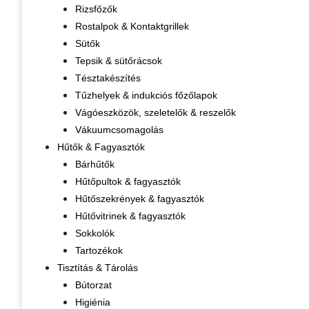
Rizsfőzők
Rostalpok & Kontaktgrillek
Sütők
Tepsik & sütőrácsok
Tésztakészítés
Tűzhelyek & indukciós főzőlapok
Vágóeszközök, szeletelők & reszelők
Vákuumcsomagolás
Hűtők & Fagyasztók
Bárhűtők
Hűtőpultok & fagyasztók
Hűtőszekrények & fagyasztók
Hűtővitrinek & fagyasztók
Sokkolók
Tartozékok
Tisztítás & Tárolás
Bútorzat
Higiénia