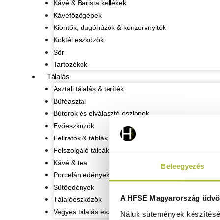
Kávé & Barista kellékek
Kávéfőzőgépek
Kiöntők, dugóhúzók & konzervnyitók
Koktél eszközök
Sör
Tartozékok
Tálalás
Asztali tálalás & teríték
Büféasztal
Bútorok és elválasztó oszlopok
Evőeszközök
Feliratok & táblák
Felszolgáló tálcák
Kávé & tea
Beleegyezés
Porcelán edények
Sütőedények
A HFSE Magyarország üdvöz
Tálalóeszközök
Vegyes tálalás eszközök
Náluk sütemények készítéséh