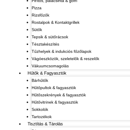
Pirítós, palacsinta & gofri
Pizza
Rizsfőzők
Rostalpok & Kontaktgrillek
Sütők
Tepsik & sütőrácsok
Tésztakészítés
Tűzhelyek & indukciós főzőlapok
Vágóeszközök, szeletelők & reszelők
Vákuumcsomagolás
Hűtők & Fagyasztók
Bárhűtők
Hűtőpultok & fagyasztók
Hűtőszekrények & fagyasztók
Hűtővitrinek & fagyasztók
Sokkolók
Tartozékok
Tisztítás & Tárolás