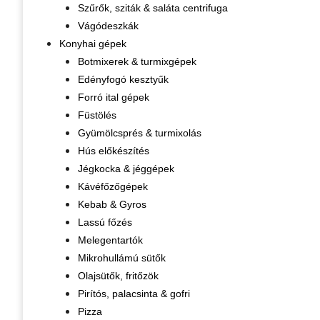
Szűrők, sziták & saláta centrifuga
Vágódeszkák
Konyhai gépek
Botmixerek & turmixgépek
Edényfogó kesztyűk
Forró ital gépek
Füstölés
Gyümölcsprés & turmixolás
Hús előkészítés
Jégkocka & jéggépek
Kávéfőzőgépek
Kebab & Gyros
Lassú főzés
Melegentartók
Mikrohullámú sütők
Olajsütők, fritőzök
Pirítós, palacsinta & gofri
Pizza