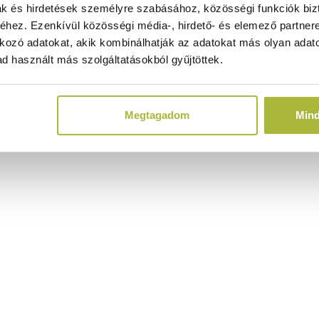
ak és hirdetések személyre szabásához, közösségi funkciók biz
hez. Ezenkívül közösségi média-, hirdető- és elemező partner
kozó adatokat, akik kombinálhatják az adatokat más olyan adato
d használt más szolgáltatásokból gyűjtöttek.
Megtagadom
Min