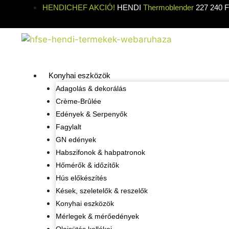
HENDICHEF AKCIÓ!
HENDI
Thermoblender
227 240 Ft
Konyhai eszközök
Adagolás & dekorálás
Crème-Brûlée
Edények & Serpenyők
Fagylalt
GN edények
Habszifonok & habpatronok
Hőmérők & időzítők
Hús előkészítés
Kések, szeletelők & reszelők
Konyhai eszközök
Mérlegek & mérőedények