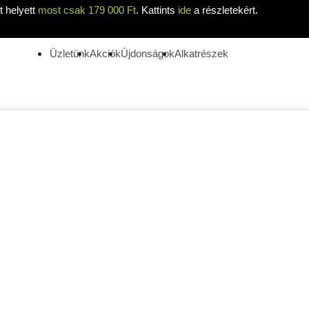
 helyett
most csak 179 000 Ft
. Kattints
ide
a részletekért.
Üzletünk
Akciók
Újdonságok
Alkatrészek