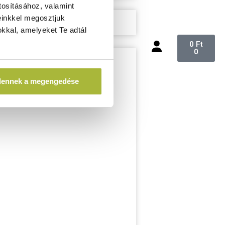
tosításához, valamint
einkkel megosztjuk
kkal, amelyeket Te adtál
0
Ft
0
dennek a megengedése