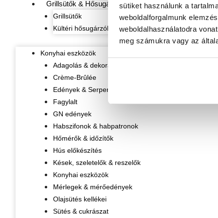
Grillsütők & Hősugárzók
sütiket használunk a tartalm
Grillsütők
weboldalforgalmunk elemzésé
Kültéri hősugárzók
weboldalhasználatodra vonat
meg számukra vagy az általa
Konyhai eszközök
Adagolás & dekorálás
Crème-Brûlée
Edények & Serpenyők
Fagylalt
GN edények
Habszifonok & habpatronok
Hőmérők & időzítők
Hús előkészítés
Kések, szeletelők & reszelők
Konyhai eszközök
Mérlegek & mérőedények
Olajsütés kellékei
Sütés & cukrászat