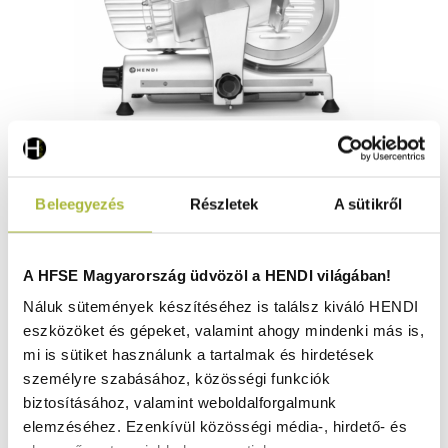
Szeletelőgép Profi Termékcsalád 250 – Profi Line – 230V
Beleegyezés
Részletek
A sütikről
/ 320W – 485x420x(H)395 mm - HENDI 210000
Raktáron
A HFSE Magyarország üdvözöl a HENDI világában!
Náluk sütemények készítéséhez is találsz kiváló HENDI
eszközöket és gépeket, valamint ahogy mindenki más is,
205.050
Ft
mi is sütiket használunk a tartalmak és hirdetések
(
161.457
Ft
+ ÁFA)
személyre szabásához, közösségi funkciók
biztosításához, valamint weboldalforgalmunk
KOSÁRBA
elemzéséhez. Ezenkívül közösségi média-, hirdető- és