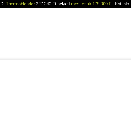
DI
Thermoblender
227 240 Ft helyett
most csak 179 000 Ft
. Kattints