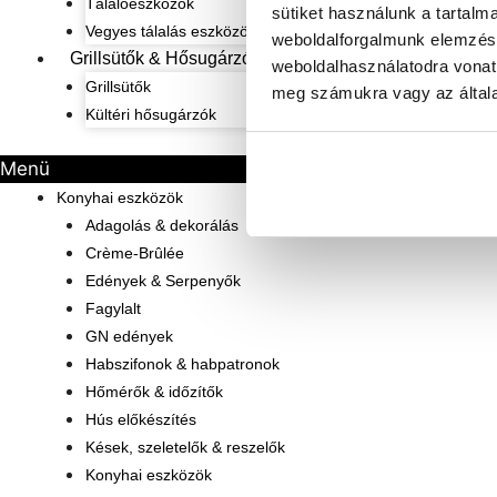
Tálalóeszközök
sütiket használunk a tartalm
Vegyes tálalás eszközök
weboldalforgalmunk elemzésé
Grillsütők & Hősugárzók
weboldalhasználatodra vonat
Grillsütők
meg számukra vagy az általa
Kültéri hősugárzók
Menü
Konyhai eszközök
Adagolás & dekorálás
Crème-Brûlée
Edények & Serpenyők
Fagylalt
GN edények
Habszifonok & habpatronok
Hőmérők & időzítők
Hús előkészítés
Kések, szeletelők & reszelők
Konyhai eszközök