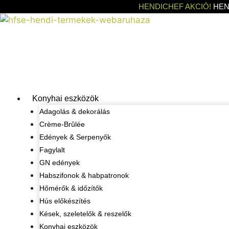
Kilépés
HENDICHEF AKCIÓ!
HEN
a
tartalomba
Konyhai eszközök
Adagolás & dekorálás
Crème-Brûlée
Edények & Serpenyők
Fagylalt
GN edények
Habszifonok & habpatronok
Hőmérők & időzítők
Hús előkészítés
Kések, szeletelők & reszelők
Konyhai eszközök