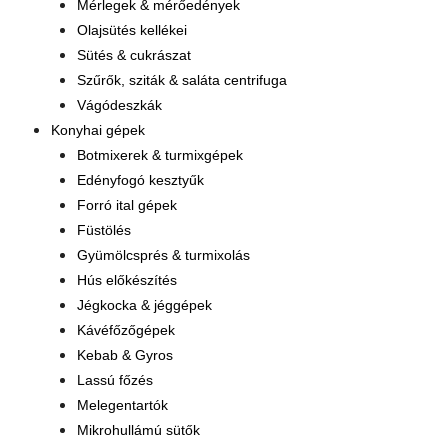
Mérlegek & mérőedények
Olajsütés kellékei
Sütés & cukrászat
Szűrők, sziták & saláta centrifuga
Vágódeszkák
Konyhai gépek
Botmixerek & turmixgépek
Edényfogó kesztyűk
Forró ital gépek
Füstölés
Gyümölcsprés & turmixolás
Hús előkészítés
Jégkocka & jéggépek
Kávéfőzőgépek
Kebab & Gyros
Lassú főzés
Melegentartók
Mikrohullámú sütők