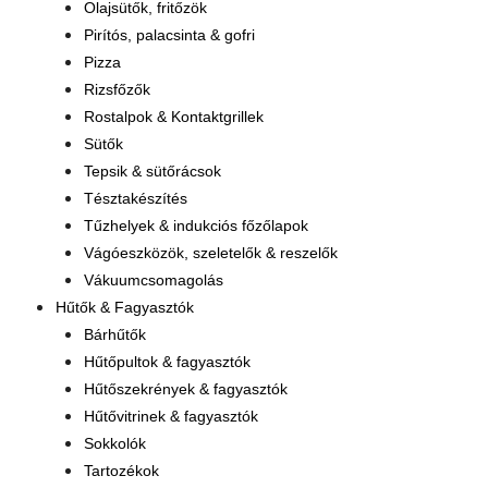
Olajsütők, fritőzök
Pirítós, palacsinta & gofri
Pizza
Rizsfőzők
Rostalpok & Kontaktgrillek
Sütők
Tepsik & sütőrácsok
Tésztakészítés
Tűzhelyek & indukciós főzőlapok
Vágóeszközök, szeletelők & reszelők
Vákuumcsomagolás
Hűtők & Fagyasztók
Bárhűtők
Hűtőpultok & fagyasztók
Hűtőszekrények & fagyasztók
Hűtővitrinek & fagyasztók
Sokkolók
Tartozékok