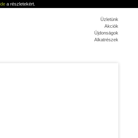
ide
a részletekért.
Üzletünk
Akciók
Újdonságok
Alkatrészek