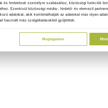
ak és hirdetések személyre szabásához, közösségi funkciók biz
hez. Ezenkívül közösségi média-, hirdető- és elemező partner
kozó adatokat, akik kombinálhatják az adatokat más olyan adato
d használt más szolgáltatásokból gyűjtöttek.
Megtagadom
Min