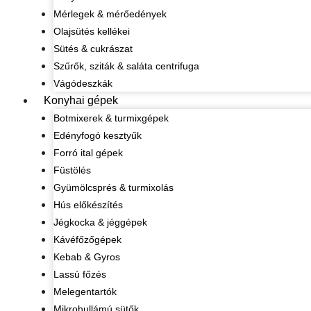
Mérlegek & mérőedények
Olajsütés kellékei
Sütés & cukrászat
Szűrők, sziták & saláta centrifuga
Vágódeszkák
Konyhai gépek
Botmixerek & turmixgépek
Edényfogó kesztyűk
Forró ital gépek
Füstölés
Gyümölcsprés & turmixolás
Hús előkészítés
Jégkocka & jéggépek
Kávéfőzőgépek
Kebab & Gyros
Lassú főzés
Melegentartók
Mikrohullámú sütők