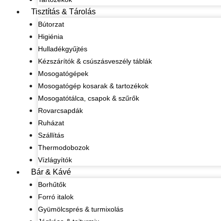
Tisztítás & Tárolás
Bútorzat
Higiénia
Hulladékgyűjtés
Kézszárítók & csúszásveszély táblák
Mosogatógépek
Mosogatógép kosarak & tartozékok
Mosogatótálca, csapok & szűrők
Rovarcsapdák
Ruházat
Szállítás
Thermodobozok
Vízlágyítók
Bár & Kávé
Borhűtők
Forró italok
Gyümölcsprés & turmixolás