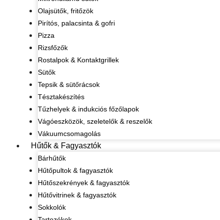
Olajsütők, fritőzök
Pirítós, palacsinta & gofri
Pizza
Rizsfőzők
Rostalpok & Kontaktgrillek
Sütők
Tepsik & sütőrácsok
Tésztakészítés
Tűzhelyek & indukciós főzőlapok
Vágóeszközök, szeletelők & reszelők
Vákuumcsomagolás
Hűtők & Fagyasztók
Bárhűtők
Hűtőpultok & fagyasztók
Hűtőszekrények & fagyasztók
Hűtővitrinek & fagyasztók
Sokkolók
Tartozékok