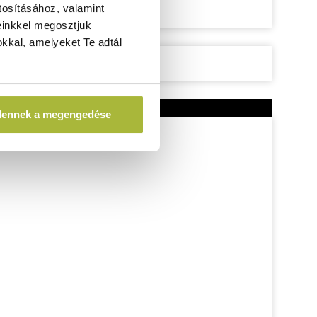
tosításához, valamint
einkkel megosztjuk
kkal, amelyeket Te adtál
dennek a megengedése