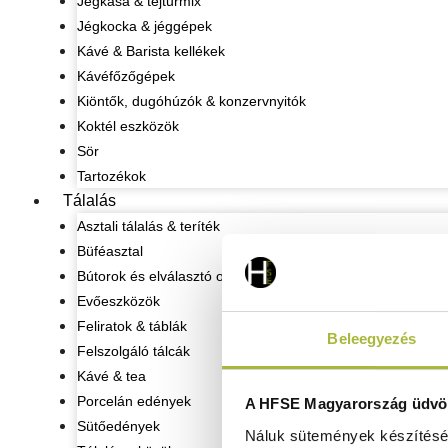
Jégkása & tejturmix
Jégkocka & jéggépek
Kávé & Barista kellékek
Kávéfőzőgépek
Kiöntők, dugóhúzók & konzervnyitók
Koktél eszközök
Sör
Tartozékok
Tálalás
Asztali tálalás & teríték
Büféasztal
Bútorok és elválasztó oszlopok
Evőeszközök
Feliratok & táblák
Beleegyezés
Felszolgáló tálcák
Kávé & tea
Porcelán edények
A HFSE Magyarország üdvöz
Sütőedények
Náluk sütemények készítéséh