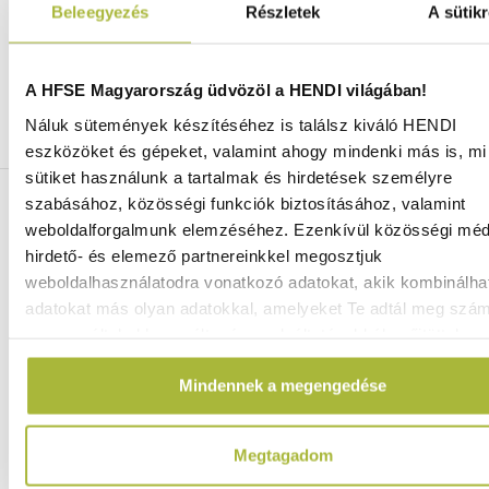
Beleegyezés
Részletek
A sütikr
Ingyenes szállítás 25 000 Ft felett
A HFSE Magyarország üdvözöl a HENDI világában!
Szállítás akár 1 munkanapon belül
Mindig a legkedvezőbb HENDI árak
Náluk sütemények készítéséhez is találsz kiváló HENDI
Több mint 2000 termék raktáron
eszközöket és gépeket, valamint ahogy mindenki más is, mi 
sütiket használunk a tartalmak és hirdetések személyre
ELÉRHETŐSÉGEINK
szabásához, közösségi funkciók biztosításához, valamint
weboldalforgalmunk elemzéséhez. Ezenkívül közösségi méd
hirdető- és elemező partnereinkkel megosztjuk
06 (1) 770 1100
weboldalhasználatodra vonatkozó adatokat, akik kombinálha
adatokat más olyan adatokkal, amelyeket Te adtál meg szá
info@hfse.hu
vagy az általad használt más szolgáltatásokból gyűjtöttek.
Mindennek a megengedése
Megtagadom
KAPCSOLAT & TÁMOGATÁS