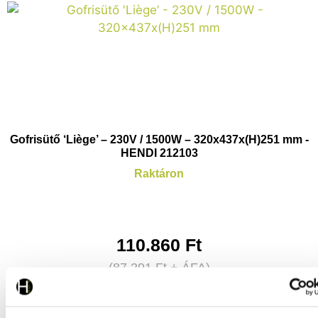
Gofrisütő ‘Liège’ – 230V / 1500W – 320x437x(H)251 mm -
HENDI 212103
Raktáron
110.860
Ft
(
87.291
Ft
+ ÁFA)
KOSÁRBA