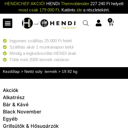
HENDICHEF AKCIÓ!
HENDI
Thermoblender
227 240 Ft helyett
most csak 179 000 Ft
. Kattints
ide
a részletekért.
0
Ingyenes szállítás 25 000 Ft felett
Szállítás akár 1 munkanapon belül
Mindig a legkedvezőbb HENDI árak
Több mint 2000 termék raktáron
Kezdőlap
> Nettó súly: termék > 19.92 kg
Akciók
Alkatrész
Bár & Kávé
Black November
Egyéb
Grillsütők & Hősugárzók