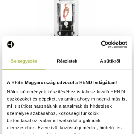
Paella grillsütő 600 – 600x600x(H)870 mm - HENDI
Beleegyezés
Részletek
A sütikről
146002
Raktáron
A HFSE Magyarország üdvözöl a HENDI világában!
Náluk sütemények készítéséhez is találsz kiváló HENDI
eszközöket és gépeket, valamint ahogy mindenki más is,
347.570
Ft
mi is sütiket használunk a tartalmak és hirdetések
(
273.677
Ft
+ ÁFA)
személyre szabásához, közösségi funkciók
biztosításához, valamint weboldalforgalmunk
KOSÁRBA
elemzéséhez. Ezenkívül közösségi média-, hirdető- és