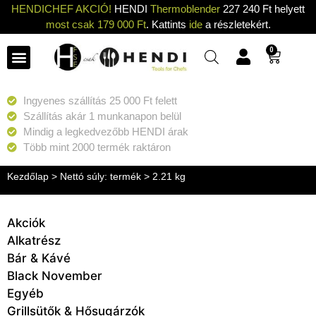
HENDICHEF AKCIÓ!
HENDI
Thermoblender
227 240 Ft helyett
most csak 179 000 Ft
. Kattints
ide
a részletekért.
0
Ingyenes szállítás 25 000 Ft felett
Szállítás akár 1 munkanapon belül
Mindig a legkedvezőbb HENDI árak
Több mint 2000 termék raktáron
Kezdőlap
> Nettó súly: termék > 2.21 kg
Akciók
Alkatrész
Bár & Kávé
Black November
Egyéb
Grillsütők & Hősugárzók