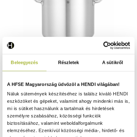
Magas fazék fedő nélkül- Kitchen Line – 13,5L –
Beleegyezés
Részletek
A sütikről
280x(H)220mm - HENDI 837788
Raktáron
A HFSE Magyarország üdvözöl a HENDI világában!
Náluk sütemények készítéséhez is találsz kiváló HENDI
eszközöket és gépeket, valamint ahogy mindenki más is,
19.630
Ft
mi is sütiket használunk a tartalmak és hirdetések
(
15.457
Ft
+ ÁFA)
személyre szabásához, közösségi funkciók
biztosításához, valamint weboldalforgalmunk
KOSÁRBA
elemzéséhez. Ezenkívül közösségi média-, hirdető- és