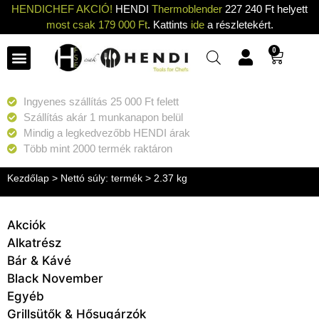
HENDICHEF AKCIÓ!
HENDI
Thermoblender
227 240 Ft helyett
most csak 179 000 Ft
. Kattints
ide
a részletekért.
0
Ingyenes szállítás 25 000 Ft felett
Szállítás akár 1 munkanapon belül
Mindig a legkedvezőbb HENDI árak
Több mint 2000 termék raktáron
Kezdőlap
> Nettó súly: termék > 2.37 kg
Akciók
Alkatrész
Bár & Kávé
Black November
Egyéb
Grillsütők & Hősugárzók