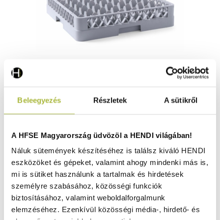
Mosogatókosár poharaknak – 49 rekesz –
Beleegyezés
Részletek
A sütikről
500x500x(H)104 mm - HENDI 877012
Raktáron
A HFSE Magyarország üdvözöl a HENDI világában!
Náluk sütemények készítéséhez is találsz kiváló HENDI
eszközöket és gépeket, valamint ahogy mindenki más is,
7.820
Ft
mi is sütiket használunk a tartalmak és hirdetések
(
6.157
Ft
+ ÁFA)
személyre szabásához, közösségi funkciók
biztosításához, valamint weboldalforgalmunk
KOSÁRBA
elemzéséhez. Ezenkívül közösségi média-, hirdető- és