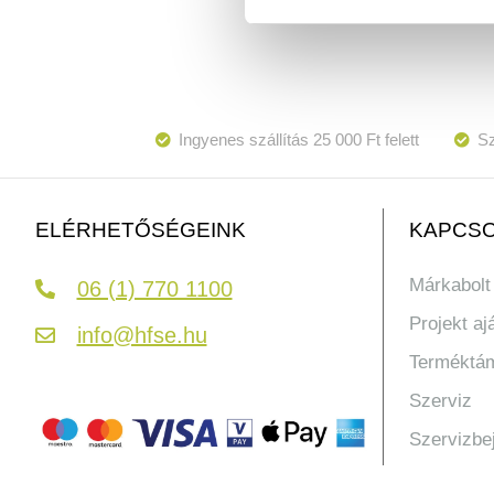
Ingyenes szállítás 25 000 Ft felett
Sz
KAPCSO
ELÉRHETŐSÉGEINK
Márkabolt
06 (1) 770 1100
Projekt aj
info@hfse.hu
Terméktá
Szerviz
Szervizbe