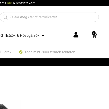
tints
ide
a részletekért.
0
Grillsütők & Hősugárzók
DI árak
Több mint 2000 termék raktáron