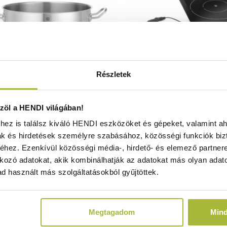
Részletek
es fazék fedő nélkül – Kitchen
Indukciós főzőlap beépí
öl a HENDI világában!
– 15L – 320x(H)190mm - HENDI
– 230V / 1000W – 350
ez is találsz kiváló HENDI eszközöket és gépeket, valamint ah
837740
HENDI 23955
ak és hirdetések személyre szabásához, közösségi funkciók biz
Raktáron
Raktáron
hez. Ezenkívül közösségi média-, hirdető- és elemező partner
kozó adatokat, akik kombinálhatják az adatokat más olyan adato
d használt más szolgáltatásokból gyűjtöttek.
19.070
Ft
41.070
Ft
(
15.016
Ft
+ ÁFA)
(
32.339
Ft
+ ÁF
Megtagadom
Min
KOSÁRBA
KOSÁRBA