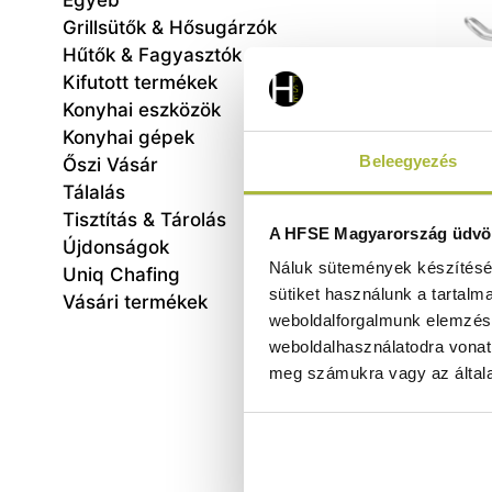
Egyéb
Grillsütők & Hősugárzók
Hűtők & Fagyasztók
Kifutott termékek
Konyhai eszközök
Konyhai gépek
Beleegyezés
Őszi Vásár
Tálalás
Tisztítás & Tárolás
Közep
A HFSE Magyarország üdvöz
Újdonságok
Line 
Náluk sütemények készítéséh
Uniq Chafing
sütiket használunk a tartalm
Vásári termékek
weboldalforgalmunk elemzésé
weboldalhasználatodra vonat
meg számukra vagy az általa