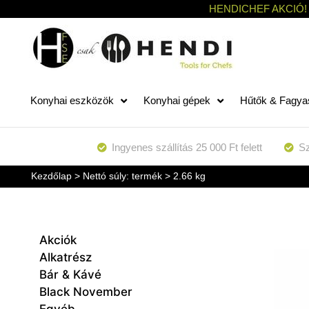
HENDICHEF AKCIÓ!
Konyhai eszközök
Konyhai gépek
Hűtők & Fagya
Ingyenes szállítás 25 000 Ft felett
Sz
Kezdőlap
> Nettó súly: termék > 2.66 kg
Akciók
Alkatrész
Bár & Kávé
Black November