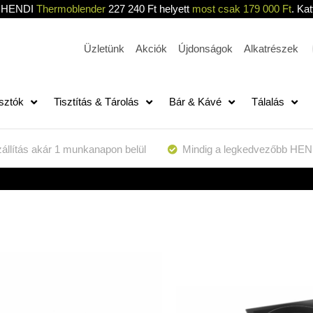
HENDI
Thermoblender
227 240 Ft helyett
most csak 179 000 Ft
. Kat
Üzletünk
Akciók
Újdonságok
Alkatrészek
sztók
Tisztítás & Tárolás
Bár & Kávé
Tálalás
állítás akár 1 munkanapon belül
Mindig a legkedvezőbb HEN