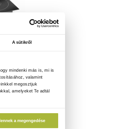
A sütikről
thető 1000W
x350mm -
ogy mindenki más is, mi is
1
tosításához, valamint
einkkel megosztjuk
kkal, amelyeket Te adtál
A)
dennek a megengedése