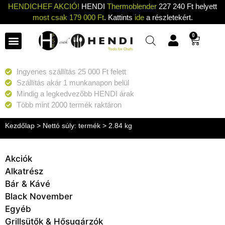
HENDICHEF AKCIÓ!
HENDI
Thermoblender
227 240 Ft helyett
most csak 179 000 Ft
. Kattints
ide
a részletekért.
0
Ingyenes szállítás 25 000 Ft felett
Szállítás akár 1 munkanapon belül
Mindig a legkedvezőbb HENDI árak
Több mint 2000 termék raktáron
Kezdőlap
> Nettó súly: termék > 2.84 kg
Akciók
Alkatrész
Bár & Kávé
Black November
Egyéb
Grillsütők & Hősugárzók