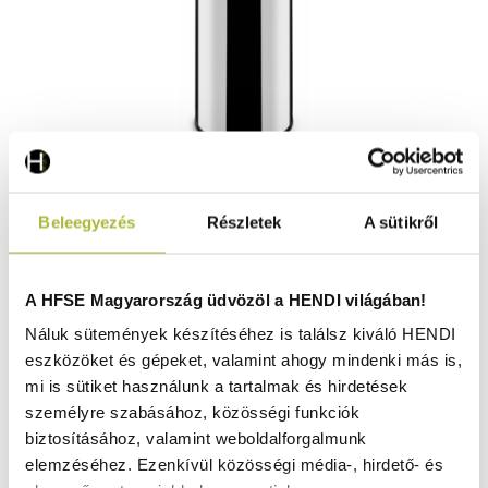
Álló szemetes hamutartóval – 33 L – ø240x(H)660 mm -
Beleegyezés
Részletek
A sütikről
HENDI 691397
Raktáron
A HFSE Magyarország üdvözöl a HENDI világában!
Náluk sütemények készítéséhez is találsz kiváló HENDI
eszközöket és gépeket, valamint ahogy mindenki más is,
48.060
Ft
mi is sütiket használunk a tartalmak és hirdetések
(
37.843
Ft
+ ÁFA)
személyre szabásához, közösségi funkciók
biztosításához, valamint weboldalforgalmunk
KOSÁRBA
elemzéséhez. Ezenkívül közösségi média-, hirdető- és